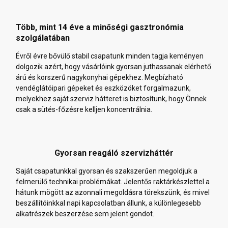
Több, mint 14 éve a minőségi gasztronómia
szolgálatában
Évről évre bővülő stabil csapatunk minden tagja keményen
dolgozik azért, hogy vásárlóink gyorsan juthassanak elérhető
árú és korszerű nagykonyhai gépekhez. Megbízható
vendéglátóipari gépeket és eszközöket forgalmazunk,
melyekhez saját szerviz hátteret is biztosítunk, hogy Önnek
csak a sütés-főzésre kelljen koncentrálnia.
Gyorsan reagáló szervizháttér
Saját csapatunkkal gyorsan és szakszerűen megoldjuk a
felmerülő technikai problémákat. Jelentős raktárkészlettel a
hátunk mögött az azonnali megoldásra törekszünk, és mivel
beszállítóinkkal napi kapcsolatban állunk, a különlegesebb
alkatrészek beszerzése sem jelent gondot.