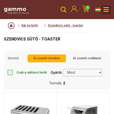
gammo
0
kitchen & more
Bár és büfé
Szendvics sütő - toaster
SZENDVICS SÜTŐ - TOASTER
Sorrend
Ár szerint növekvő
Ár szerint csökkenő
Gyártó
Csak a raktáron lévők
Termék:
2