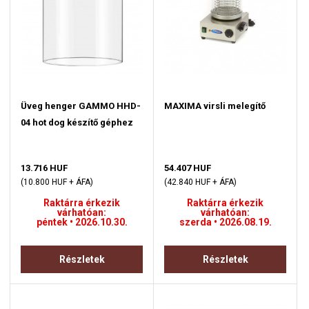
Üveg henger GAMMO HHD-
MAXIMA virsli melegítő
04 hot dog készítő géphez
13.716 HUF
54.407 HUF
(10.800 HUF + ÁFA)
(42.840 HUF + ÁFA)
Raktárra érkezik
Raktárra érkezik
várhatóan:
várhatóan:
péntek • 2026.10.30.
szerda • 2026.08.19.
Részletek
Részletek