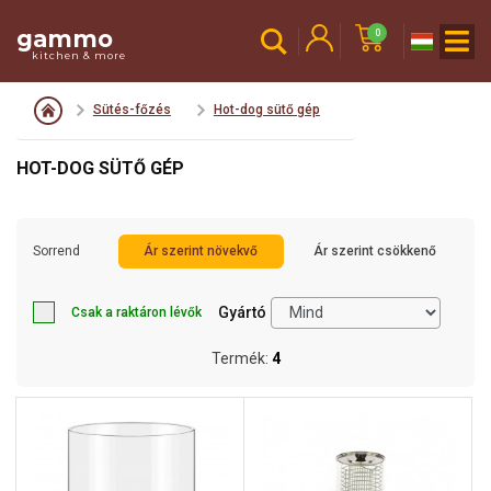
gammo
0
kitchen & more
Sütés-főzés
Hot-dog sütő gép
HOT-DOG SÜTŐ GÉP
Sorrend
Ár szerint növekvő
Ár szerint csökkenő
Gyártó
Csak a raktáron lévők
Termék:
4