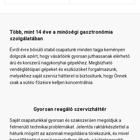
Több, mint 14 éve a minőségi gasztronómia
szolgálatában
Évről évre bővülő stabil csapatunk minden tagja keményen
dolgozik azért, hogy vásárlóink gyorsan juthassanak elérhető
árú és korszerű nagykonyhai gépekhez. Megbízható
vendéglátóipari gépeket és eszközöket forgalmazunk,
melyekhez saját szerviz hátteret is biztosítunk, hogy Önnek
csak a sütés-főzésre kelljen koncentrálnia.
Gyorsan reagáló szervizháttér
Saját csapatunkkal gyorsan és szakszerűen megoldjuk a
felmerülő technikai problémákat. Jelentős raktárkészlettel a
hátunk mögött az azonnali megoldásra törekszünk, és mivel