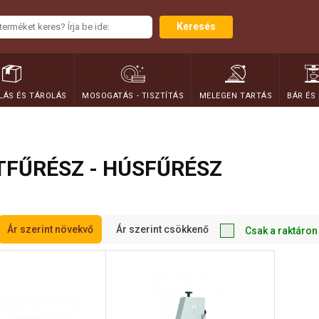
Keresés
ÁS ÉS TÁROLÁS
MOSOGATÁS - TISZTÍTÁS
MELEGEN TARTÁS
BÁR ÉS
FŰRÉSZ - HÚSFŰRÉSZ
Ár szerint növekvő
Ár szerint csökkenő
Csak a raktáron