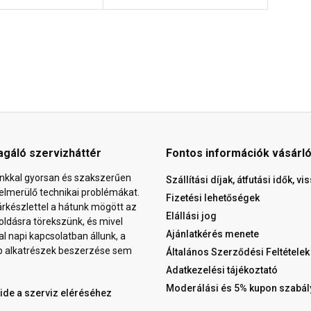
agáló szervizháttér
Fontos információk vásárl
nkkal gyorsan és szakszerűen
Szállítási díjak, átfutási idők, v
elmerülő technikai problémákat.
Fizetési lehetőségek
árkészlettel a hátunk mögött az
Elállási jog
ldásra törekszünk, és mivel
Ajánlatkérés menete
al napi kapcsolatban állunk, a
b alkatrészek beszerzése sem
Általános Szerződési Feltételek
Adatkezelési tájékoztató
Moderálási és 5% kupon szabál
 ide a szerviz eléréséhez