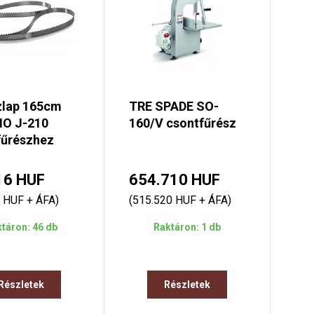
zlap 165cm
TRE SPADE SO-
O J-210
160/V csontfűrész
fűrészhez
16 HUF
654.710 HUF
 HUF + ÁFA)
(515.520 HUF + ÁFA)
táron: 46 db
Raktáron: 1 db
Részletek
Részletek