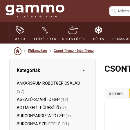
gammo
kitchen & more
AKCIÓ
ELŐKÉSZÍTÉS
SÜTÉS-FŐZÉS
HŰTÉS
CSOMAGOL
Előkészítés
Csontfűrész - húsfűrész
CSONT
Kategóriák
ANKARSRUM ROBOTGÉP CSALÁD
(97)
Sorrend
ASZALÓ-SZÁRÍTÓ GÉP
(13)
BOTMIXER - PÜRÉSÍTŐ
(57)
BURGONYAKOPTATÓ GÉP
(7)
BURGONYA SZELETELŐ
(11)