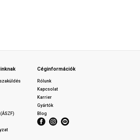
óinknak
Céginformációk
isszaküldés
Rólunk
Kapcsolat
Karrier
Gyártók
 (ÁSZF)
Blog
yzat