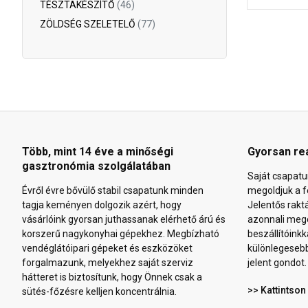
TÉSZTAKÉSZÍTŐ
(46)
ZÖLDSÉG SZELETELŐ
(77)
Több, mint 14 éve a minőségi
Gyorsan re
gasztronómia szolgálatában
Saját csapatu
Évről évre bővülő stabil csapatunk minden
megoldjuk a f
tagja keményen dolgozik azért, hogy
Jelentős rakt
vásárlóink gyorsan juthassanak elérhető árú és
azonnali mego
korszerű nagykonyhai gépekhez. Megbízható
beszállítóinkk
vendéglátóipari gépeket és eszközöket
különlegeseb
forgalmazunk, melyekhez saját szerviz
jelent gondot.
hátteret is biztosítunk, hogy Önnek csak a
>> Kattintson
sütés-főzésre kelljen koncentrálnia.