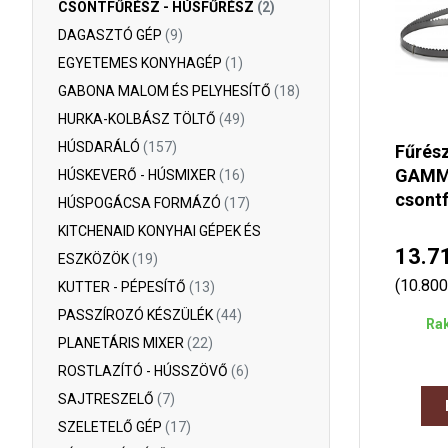
CSONTFŰRÉSZ - HÚSFŰRÉSZ
(2)
DAGASZTÓ GÉP
(9)
EGYETEMES KONYHAGÉP
(1)
GABONA MALOM ÉS PELYHESÍTŐ
(18)
HURKA-KOLBÁSZ TÖLTŐ
(49)
HÚSDARÁLÓ
(157)
Fűrés
GAMM
HÚSKEVERŐ - HÚSMIXER
(16)
csont
HÚSPOGÁCSA FORMÁZÓ
(17)
KITCHENAID KONYHAI GÉPEK ÉS
13.7
ESZKÖZÖK
(19)
(10.800
KUTTER - PÉPESÍTŐ
(13)
PASSZÍROZÓ KÉSZÜLÉK
(44)
Rak
PLANETÁRIS MIXER
(22)
ROSTLAZÍTÓ - HÚSSZÖVŐ
(6)
SAJTRESZELŐ
(7)
SZELETELŐ GÉP
(17)