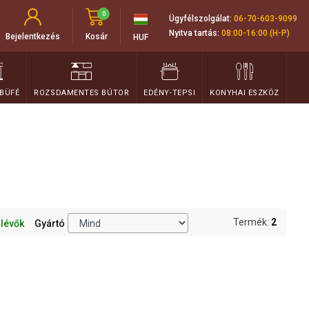
0
Ügyfélszolgálat:
06-70-603-9099
Nyitva tartás:
08:00-16:00 (H-P)
Bejelentkezés
Kosár
HUF
 BÜFÉ
ROZSDAMENTES BÚTOR
EDÉNY-TEPSI
KONYHAI ESZKÖZ
Termék:
2
 lévők
Gyártó