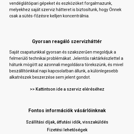
vendéglátóipari gépeket és eszközöket forgalmazunk,
melyekhez saját szerviz hátteret is biztosítunk, hogy Önnek
csak a sütés-főzésre kelljen koncentrálnia.
Gyorsan reagáló szervizháttér
Saját csapatunkkal gyorsan és szakszerűen megoldjuk a
felmerülő technikai problémákat. Jelentős raktárkészlettel a
hátunk mögött az azonnali megoldásra törekszünk, és mivel
beszállítóinkkal napi kapcsolatban állunk, a különlegesebb
alkatrészek beszerzése sem jelent gondot.
>> Kattintson ide a szerviz eléréséhez
Fontos információk vásárlóinknak
Szállítási díjak, átfutási idők, visszaküldés
Fizetési lehetőségek