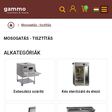
gammo
0
kitchen & more
Mosogatás - tisztítás
MOSOGATÁS - TISZTÍTÁS
ALKATEGÓRIÁK
Evőeszköz szárító
Kés sterilizáló és élező