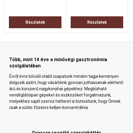
Részletek
Részletek
Több, mint 14 éve a minőségi gasztronómia
szolgálatában
Évről évre bővülő stabil csapatunk minden tagja keményen
dolgozik azért, hogy vásárlóink gyorsan juthassanak elérhető
árú és korszerű nagykonyhai gépekhez. Megbízható
vendéglátóipari gépeket és eszközöket forgalmazunk,
melyekhez saját szerviz hátteret is biztosítunk, hogy Önnek
csak a sütés-főzésre kelljen koncentrálnia.
Gyorsan reagáló szervizháttér