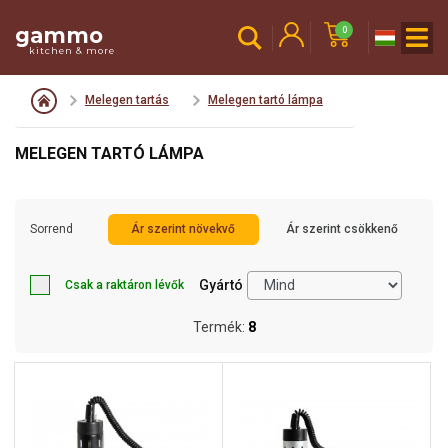
gammo
0
kitchen & more
Melegen tartás
Melegen tartó lámpa
MELEGEN TARTÓ LÁMPA
Sorrend
Ár szerint növekvő
Ár szerint csökkenő
Gyártó
Csak a raktáron lévők
Termék:
8