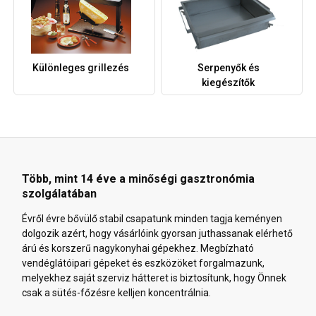
Különleges grillezés
Serpenyők és
kiegészítők
Több, mint 14 éve a minőségi gasztronómia
szolgálatában
Évről évre bővülő stabil csapatunk minden tagja keményen
dolgozik azért, hogy vásárlóink gyorsan juthassanak elérhető
árú és korszerű nagykonyhai gépekhez. Megbízható
vendéglátóipari gépeket és eszközöket forgalmazunk,
melyekhez saját szerviz hátteret is biztosítunk, hogy Önnek
csak a sütés-főzésre kelljen koncentrálnia.