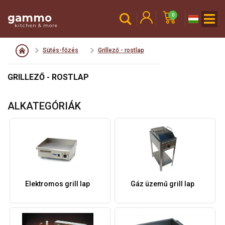
gammo
0
kitchen & more
Sütés-főzés
Grillező - rostlap
GRILLEZŐ - ROSTLAP
ALKATEGÓRIÁK
Elektromos grill lap
Gáz üzemű grill lap