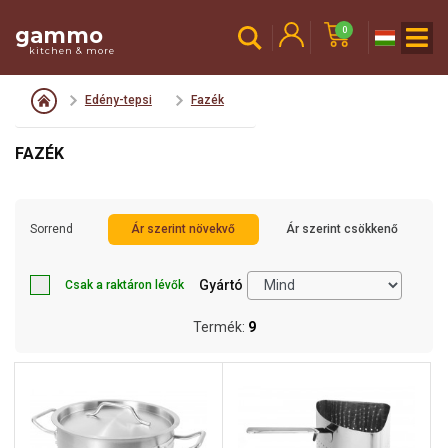
gammo
0
kitchen & more
Edény-tepsi
Fazék
FAZÉK
Sorrend
Ár szerint növekvő
Ár szerint csökkenő
Gyártó
Csak a raktáron lévők
Termék:
9