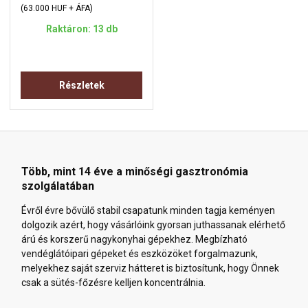
(63.000 HUF + ÁFA)
Raktáron: 13 db
Részletek
Több, mint 14 éve a minőségi gasztronómia
szolgálatában
Évről évre bővülő stabil csapatunk minden tagja keményen
dolgozik azért, hogy vásárlóink gyorsan juthassanak elérhető
árú és korszerű nagykonyhai gépekhez. Megbízható
vendéglátóipari gépeket és eszközöket forgalmazunk,
melyekhez saját szerviz hátteret is biztosítunk, hogy Önnek
csak a sütés-főzésre kelljen koncentrálnia.