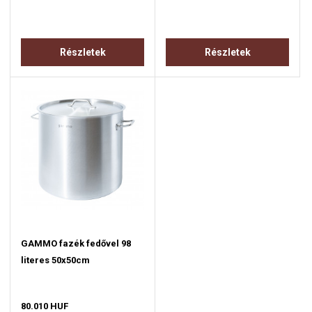
Részletek
Részletek
GAMMO fazék fedővel 98
literes 50x50cm
80.010 HUF