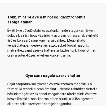
Több, mint 14 éve a minőségi gasztronómia
szolgálatában
Évről évre bővülő stabil csapatunk minden tagja keményen
dolgozik azért, hogy vásárlóink gyorsan juthassanak elérhető
árú és korszerű nagykonyhai gépekhez. Megbízható
vendéglátóipari gépeket és eszközöket forgalmazunk,
melyekhez saját szerviz hátteret is biztosítunk, hogy Önnek
csak a sütés-főzésre kelljen koncentrálnia.
Gyorsan reagáló szervizháttér
Saját csapatunkkal gyorsan és szakszerűen megoldjuk a
felmerülő technikai problémákat. Jelentős raktárkészlettel a
hátunk mögött az azonnali megoldásra törekszünk, és mivel
beszállítóinkkal napi kapcsolatban állunk, a különlegesebb
alkatrészek beszerzése sem jelent gondot.