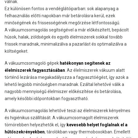
válnak.
Ez különösen fontos a vendéglátóiparban: sok alapanyag a
felhasználás előtti napokban már betárolásra kerül, ezek
minőségének és frissességének megőrzése létfontosságú.
A vákuumcsomagolás segítségével a már előkészített, bepácolt
húsok, halak, zöldségek és egyéb élelmiszerek sokkal tovább
frissek maradnak, minimalizálva a pazarlást és optimalizálva a
költségeket.
A vákuumcsomagoló gépek
hatékonyan segítenek az
élelmiszerek fagyasztásában
. Az élelmiszerek vákuum alatt
történő lezárása megakadályozza a fagyasztóégést, így azok a
lehető legjobb minőségben maradnak. Ezáltal lehetővé válik a
nagyobb mennyiségű élelmiszer előkészítése és betárolása,
amely későbbi időpontokban fogyasztható.
A vákuumcsomagolás lehetővé teszi az élelmiszerek kényelmes
és higiénikus szállítását. A vákuumcsomagolt élelmiszerek
tömörebben helyezhetők el, így
kevesebb helyet foglalnak el a
hűtőszekrényekben
, tárolókban vagy thermoboxokban. Emellett