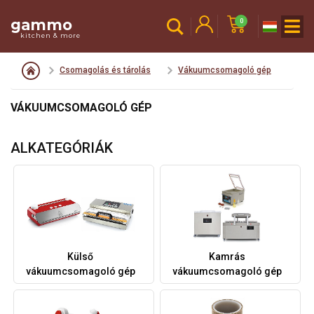
gammo
0
kitchen & more
Csomagolás és tárolás
Vákuumcsomagoló gép
VÁKUUMCSOMAGOLÓ GÉP
ALKATEGÓRIÁK
Külső
Kamrás
vákuumcsomagoló gép
vákuumcsomagoló gép