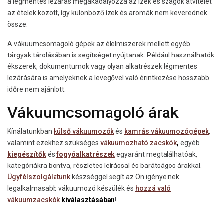
a légmentes lezárás megakadályozza az ízek és szagok átvitelét
az ételek között, így különböző ízek és aromák nem keverednek
össze.
A vákuumcsomagoló gépek az élelmiszerek mellett egyéb
tárgyak tárolásában is segítséget nyújtanak. Például használhatók
ékszerek, dokumentumok vagy olyan alkatrészek légmentes
lezárására is amelyeknek a levegővel való érintkezése hosszabb
időre nem ajánlott.
Vákuumcsomagoló árak
Kínálatunkban
külső vákuumozók
és
kamrás vákuumozógépek
,
valamint ezekhez szükséges
vákuumozható zacskók
,
egyéb
kiegészítők
és
fogyóalkatrészek
egyaránt megtalálhatóak,
kategóriákra bontva, részletes leírással és barátságos árakkal.
Ügyfélszolgálatunk
készséggel segít az Ön igényeinek
legalkalmasabb vákuumozó készülék és
hozzá való
vákuumzacskók
kiválasztásában
!