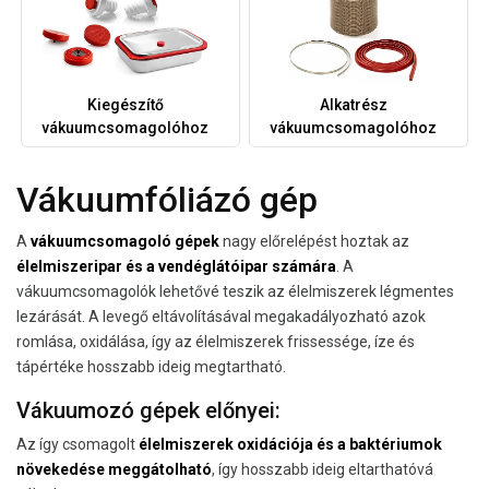
Kiegészítő
Alkatrész
vákuumcsomagolóhoz
vákuumcsomagolóhoz
Vákuumfóliázó gép
A
vákuumcsomagoló gépek
nagy előrelépést hoztak az
élelmiszeripar és a vendéglátóipar számára
. A
vákuumcsomagolók lehetővé teszik az élelmiszerek légmentes
lezárását. A levegő eltávolításával megakadályozható azok
romlása, oxidálása, így az élelmiszerek frissessége, íze és
tápértéke hosszabb ideig megtartható.
Vákuumozó gépek előnyei:
Az így csomagolt
élelmiszerek oxidációja és a baktériumok
növekedése meggátolható
, így hosszabb ideig eltarthatóvá