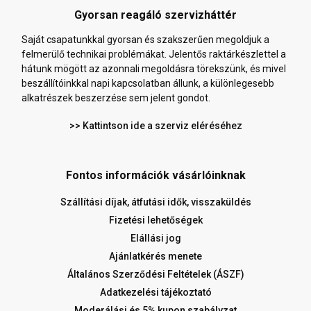
Gyorsan reagáló szervizháttér
Saját csapatunkkal gyorsan és szakszerűen megoldjuk a
felmerülő technikai problémákat. Jelentős raktárkészlettel a
hátunk mögött az azonnali megoldásra törekszünk, és mivel
beszállítóinkkal napi kapcsolatban állunk, a különlegesebb
alkatrészek beszerzése sem jelent gondot.
>> Kattintson ide a szerviz eléréséhez
Fontos információk vásárlóinknak
Szállítási díjak, átfutási idők, visszaküldés
Fizetési lehetőségek
Elállási jog
Ajánlatkérés menete
Általános Szerződési Feltételek (ÁSZF)
Adatkezelési tájékoztató
Moderálási és 5% kupon szabályzat