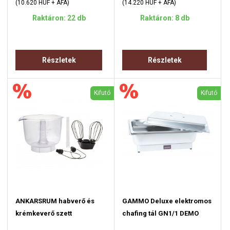
(10.620 HUF + ÁFA)
(14.220 HUF + ÁFA)
Raktáron: 22 db
Raktáron: 8 db
Részletek
Részletek
Kifutó
Kifutó
ANKARSRUM habverő és
GAMMO Deluxe elektromos
krémkeverő szett
chafing tál GN1/1 DEMO