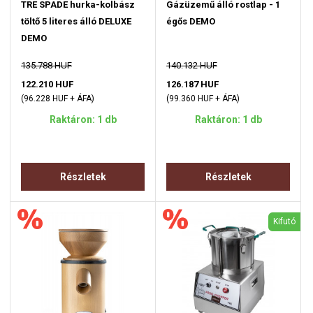
TRE SPADE hurka-kolbász
Gázüzemű álló rostlap - 1
töltő 5 literes álló DELUXE
égős DEMO
DEMO
135.788 HUF
140.132 HUF
122.210 HUF
126.187 HUF
(96.228 HUF + ÁFA)
(99.360 HUF + ÁFA)
Raktáron: 1 db
Raktáron: 1 db
Részletek
Részletek
Kifutó