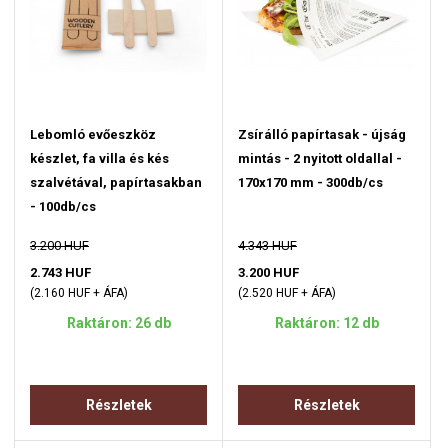
Lebomló evőeszköz
Zsírálló papírtasak - újság
készlet, fa villa és kés
mintás - 2 nyitott oldallal -
szalvétával, papírtasakban
170x170 mm - 300db/cs
- 100db/cs
3.200 HUF
4.343 HUF
2.743 HUF
3.200 HUF
(2.160 HUF + ÁFA)
(2.520 HUF + ÁFA)
Raktáron: 26 db
Raktáron: 12 db
Részletek
Részletek