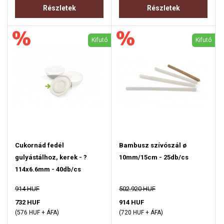
Részletek
Részletek
Kifutó
Kifutó
Cukornád fedél
Bambusz szívószál ø
gulyástálhoz, kerek - ?
10mm/15cm - 25db/cs
114x6.6mm - 40db/cs
914 HUF
502.920 HUF
732 HUF
914 HUF
(576 HUF + ÁFA)
(720 HUF + ÁFA)