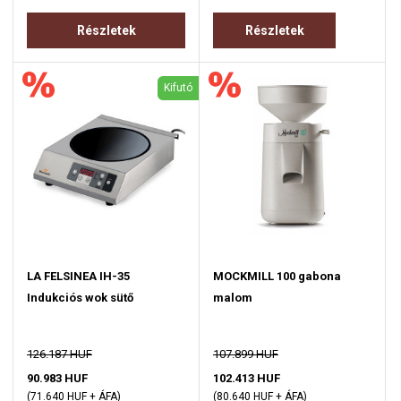
Részletek
Részletek
Kifutó
LA FELSINEA IH-35
MOCKMILL 100 gabona
Indukciós wok sütő
malom
126.187 HUF
107.899 HUF
90.983 HUF
102.413 HUF
(71.640 HUF + ÁFA)
(80.640 HUF + ÁFA)