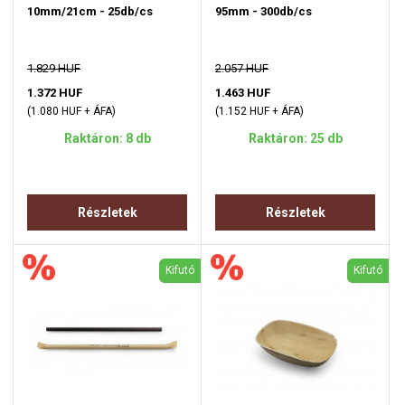
10mm/21cm - 25db/cs
95mm - 300db/cs
1.829 HUF
2.057 HUF
1.372 HUF
1.463 HUF
(1.080 HUF + ÁFA)
(1.152 HUF + ÁFA)
Raktáron: 8 db
Raktáron: 25 db
Részletek
Részletek
Kifutó
Kifutó