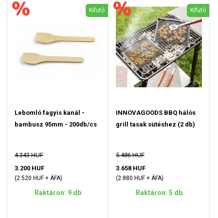
Kifutó
Kifutó
Lebomló fagyis kanál -
INNOVAGOODS BBQ hálós
bambusz 95mm - 200db/cs
grill tasak sütéshez (2 db)
4.343 HUF
5.486 HUF
3.200 HUF
3.658 HUF
(2.520 HUF + ÁFA)
(2.880 HUF + ÁFA)
Raktáron: 9 db
Raktáron: 5 db