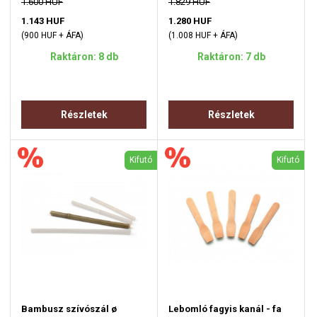
1.600 HUF
1.829 HUF
1.143 HUF
1.280 HUF
(900 HUF + ÁFA)
(1.008 HUF + ÁFA)
Raktáron: 8 db
Raktáron: 7 db
Részletek
Részletek
Kifutó
Kifutó
Bambusz szívószál ø
Lebomló fagyis kanál - fa