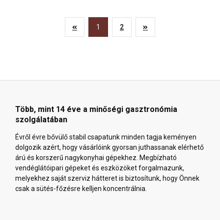
1
2
Több, mint 14 éve a minőségi gasztronómia
szolgálatában
Évről évre bővülő stabil csapatunk minden tagja keményen
dolgozik azért, hogy vásárlóink gyorsan juthassanak elérhető
árú és korszerű nagykonyhai gépekhez. Megbízható
vendéglátóipari gépeket és eszközöket forgalmazunk,
melyekhez saját szerviz hátteret is biztosítunk, hogy Önnek
csak a sütés-főzésre kelljen koncentrálnia.