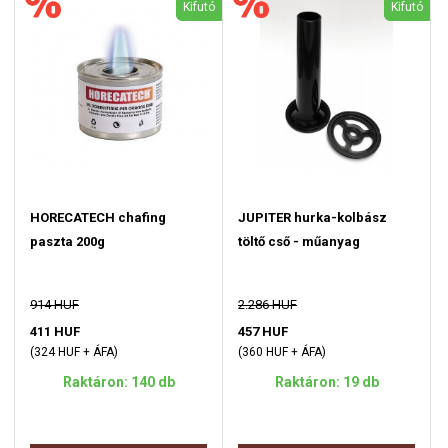
Kifutó
Kifutó
HORECATECH chafing
JUPITER hurka-kolbász
paszta 200g
töltő cső - műanyag
914 HUF
2.286 HUF
411 HUF
457 HUF
(324 HUF + ÁFA)
(360 HUF + ÁFA)
Raktáron: 140 db
Raktáron: 19 db