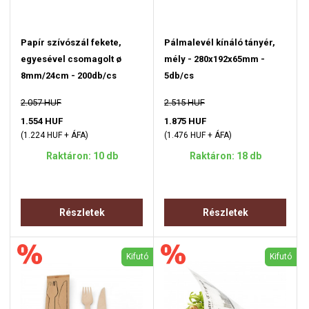
Papír szívószál fekete,
Pálmalevél kínáló tányér,
egyesével csomagolt ø
mély - 280x192x65mm -
8mm/24cm - 200db/cs
5db/cs
2.057 HUF
2.515 HUF
1.554 HUF
1.875 HUF
(1.224 HUF + ÁFA)
(1.476 HUF + ÁFA)
Raktáron: 10 db
Raktáron: 18 db
Részletek
Részletek
Kifutó
Kifutó