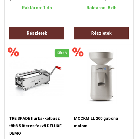
Raktáron: 1 db
Raktáron: 8 db
Részletek
Részletek
Kifutó
TRE SPADE hurka-kolbász
MOCKMILL 200 gabona
töltő 5 literes fekvő DELUXE
malom
DEMO