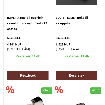
IMPERIA Ravioli cuoricini
LOUIS TELLIER nokedli
ravioli forma nyújtóval - 12
szaggató
osztás
6.629 HUF
8.687 HUF
4.801 HUF
6.629 HUF
(3.780 HUF + ÁFA)
(5.220 HUF + ÁFA)
Raktáron: 14 db
Raktáron: 11 db
Részletek
Részletek
Kifutó
Kifutó