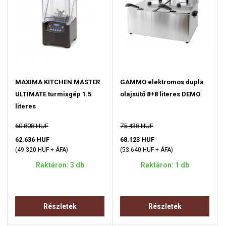
MAXIMA KITCHEN MASTER
GAMMO elektromos dupla
ULTIMATE turmixgép 1.5
olajsütő 8+8 literes DEMO
literes
60.808 HUF
75.438 HUF
62.636 HUF
68.123 HUF
(49.320 HUF + ÁFA)
(53.640 HUF + ÁFA)
Raktáron: 3 db
Raktáron: 1 db
Részletek
Részletek