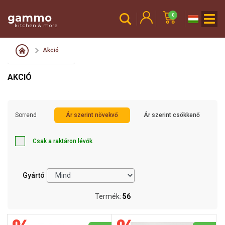
gammo
0
kitchen & more
Akció
AKCIÓ
Sorrend
Ár szerint növekvő
Ár szerint csökkenő
Csak a raktáron lévők
Gyártó
Termék:
56