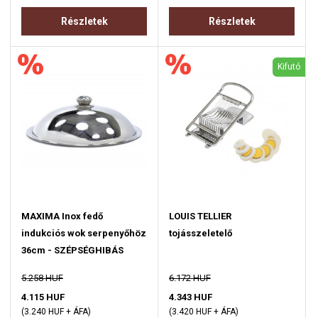
Részletek
Részletek
Kifutó
MAXIMA Inox fedő
LOUIS TELLIER
indukciós wok serpenyőhöz
tojásszeletelő
36cm - SZÉPSÉGHIBÁS
5.258 HUF
6.172 HUF
4.115 HUF
4.343 HUF
(3.240 HUF + ÁFA)
(3.420 HUF + ÁFA)