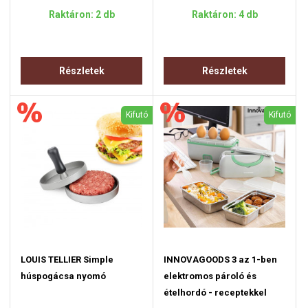
Raktáron: 2 db
Raktáron: 4 db
Részletek
Részletek
Kifutó
Kifutó
LOUIS TELLIER Simple
INNOVAGOODS 3 az 1-ben
húspogácsa nyomó
elektromos pároló és
ételhordó - receptekkel