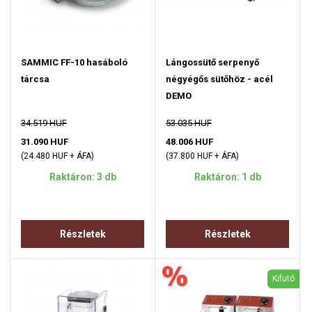
SAMMIC FF-10 hasáboló
Lángossütő serpenyő
tárcsa
négyégős sütőhöz - acél
DEMO
34.519 HUF
53.035 HUF
31.090 HUF
48.006 HUF
(24.480 HUF + ÁFA)
(37.800 HUF + ÁFA)
Raktáron: 3 db
Raktáron: 1 db
Részletek
Részletek
Kifutó