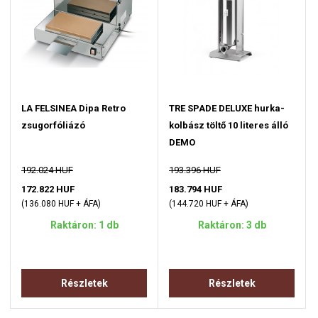
LA FELSINEA Dipa Retro
TRE SPADE DELUXE hurka-
zsugorfóliázó
kolbász töltő 10 literes álló
DEMO
192.024 HUF
193.396 HUF
172.822 HUF
183.794 HUF
(136.080 HUF + ÁFA)
(144.720 HUF + ÁFA)
Raktáron: 1 db
Raktáron: 3 db
Részletek
Részletek