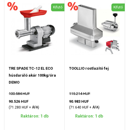
Kifutó
Kifutó
TRE SPADE TC-12 EL ECO
TOOLLIO rostlazító fej
húsdaráló akár 100kg/óra
DEMO
100.584 HUF
115.214 HUF
90.526 HUF
90.983 HUF
(71.280 HUF + ÁFA)
(71.640 HUF + ÁFA)
Raktáron: 1 db
Raktáron: 1 db