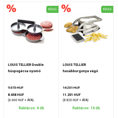
Kifutó
Kifutó
LOUIS TELLIER Double
LOUIS TELLIER
húspogácsa nyomó
hasábburgonya vágó
9.373 HUF
14.251 HUF
8.458 HUF
11.201 HUF
(6.660 HUF + ÁFA)
(8.820 HUF + ÁFA)
Raktáron: 4 db
Raktáron: 14 db