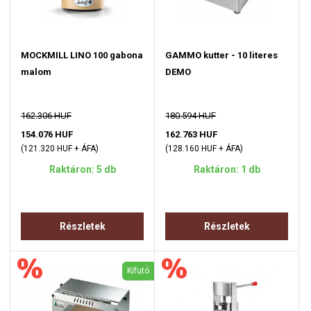
MOCKMILL LINO 100 gabona
GAMMO kutter - 10 literes
malom
DEMO
162.306 HUF
180.594 HUF
154.076 HUF
162.763 HUF
(121.320 HUF + ÁFA)
(128.160 HUF + ÁFA)
Raktáron: 5 db
Raktáron: 1 db
Részletek
Részletek
Kifutó