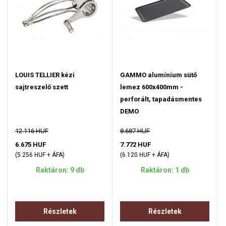
LOUIS TELLIER kézi
GAMMO alumínium sütő
sajtreszelő szett
lemez 600x400mm -
perforált, tapadásmentes
DEMO
12.116 HUF
8.687 HUF
6.675 HUF
7.772 HUF
(5.256 HUF + ÁFA)
(6.120 HUF + ÁFA)
Raktáron: 9 db
Raktáron: 1 db
Részletek
Részletek