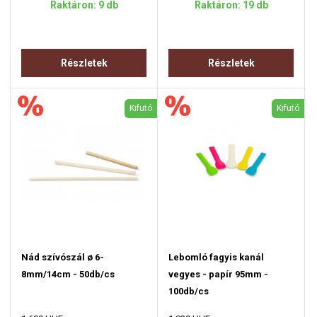
Raktáron: 9 db
Raktáron: 19 db
Részletek
Részletek
Kifutó
Kifutó
Nád szívószál ø 6-
Lebomló fagyis kanál
8mm/14cm - 50db/cs
vegyes - papír 95mm -
100db/cs