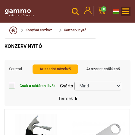
gammo
0
kitchen & more
Konyhai eszköz
Konzerv nyitó
KONZERV NYITÓ
Sorrend
Ár szerint növekvő
Ár szerint csökkenő
Gyártó
Csak a raktáron lévők
Termék:
6