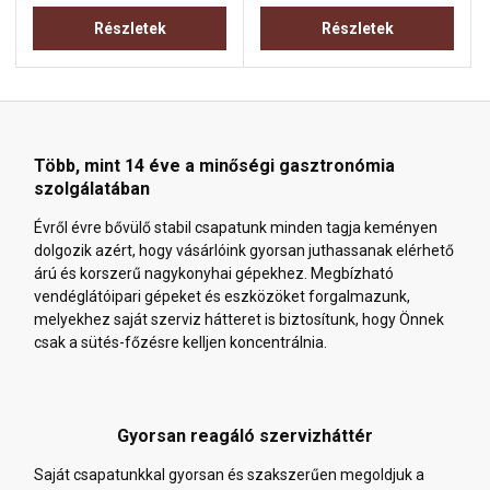
Részletek
Részletek
Több, mint 14 éve a minőségi gasztronómia
szolgálatában
Évről évre bővülő stabil csapatunk minden tagja keményen
dolgozik azért, hogy vásárlóink gyorsan juthassanak elérhető
árú és korszerű nagykonyhai gépekhez. Megbízható
vendéglátóipari gépeket és eszközöket forgalmazunk,
melyekhez saját szerviz hátteret is biztosítunk, hogy Önnek
csak a sütés-főzésre kelljen koncentrálnia.
Gyorsan reagáló szervizháttér
Saját csapatunkkal gyorsan és szakszerűen megoldjuk a