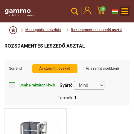
gammo
0
kitchen & more
Mosogatás - tisztítás
Rozsdamentes leszedő asztal
ROZSDAMENTES LESZEDŐ ASZTAL
Sorrend
Ár szerint növekvő
Ár szerint csökkenő
Gyártó
Csak a raktáron lévők
Termék:
1