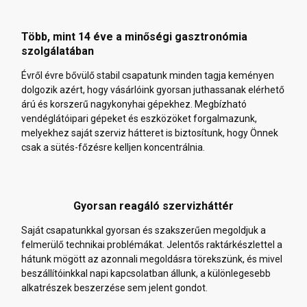
Több, mint 14 éve a minőségi gasztronómia
szolgálatában
Évről évre bővülő stabil csapatunk minden tagja keményen
dolgozik azért, hogy vásárlóink gyorsan juthassanak elérhető
árú és korszerű nagykonyhai gépekhez. Megbízható
vendéglátóipari gépeket és eszközöket forgalmazunk,
melyekhez saját szerviz hátteret is biztosítunk, hogy Önnek
csak a sütés-főzésre kelljen koncentrálnia.
Gyorsan reagáló szervizháttér
Saját csapatunkkal gyorsan és szakszerűen megoldjuk a
felmerülő technikai problémákat. Jelentős raktárkészlettel a
hátunk mögött az azonnali megoldásra törekszünk, és mivel
beszállítóinkkal napi kapcsolatban állunk, a különlegesebb
alkatrészek beszerzése sem jelent gondot.