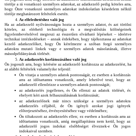
törölje a rá vonatkozó személyes adatokat, az adatkezelő pedig köteles arra, 
hogy Önre vonatkozó személyes adatokat indokolatlan késedelem nélkül 
törölje meghatározott feltételek esetén.
Az elfeledtetéshez való jog
Ha az adatkezelő nyilvánosságra hozta a személyes adatot, és azt törölni 
köteles, az elérhető technológia és a megvalósítás költségeinek 
figyelembevételével megteszi az ésszerűen elvárható lépéseket – ideértve 
technikai intézkedéseket – annak érdekében, hogy tájékoztassa az adatokat 
kezelő adatkezelőket, hogy Ön kérelmezte a szóban forgó személyes 
adatokra mutató linkek vagy e személyes adatok másolatának, illetve 
másodpéldányának törlését.
Az adatkezelés korlátozásához való jog 
Ön jogosult arra, hogy kérésére az adatkezelő korlátozza az adatkezelést, ha 
az alábbi feltételek valamelyike teljesül:
Ön vitatja a személyes adatok pontosságát, ez esetben a korlátozás 
arra az időtartamra vonatkozik, amely lehetővé teszi, hogy az 
adatkezelő ellenőrizze a személyes adatok pontosságát; 
az adatkezelés jogellenes, és Ön ellenzi az adatok törlését, és 
ehelyett kéri azok felhasználásának korlátozását; 
az adatkezelőnek már nincs szüksége a személyes adatokra 
adatkezelés céljából, de Ön igényli azokat jogi igények 
előterjesztéséhez, érvényesítéséhez vagy védelméhez; 
Ön tiltakozott az adatkezelés ellen; ez esetben a korlátozás arra az 
időtartamra vonatkozik, amíg megállapításra nem kerül, hogy az 
adatkezelő jogos indokai elsőbbséget élveznek-e Ön jogos 
indokaival szemben.