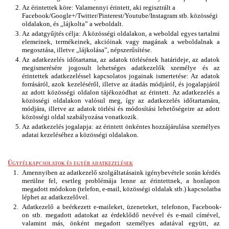
Az érintettek köre: Valamennyi érintett, aki regisztrált a 
Facebook/Google+/Twitter/Pinterest/Youtube/Instagram stb. közösségi 
oldalakon, és „lájkolta” a weboldalt.
Az adatgyűjtés célja: A közösségi oldalakon, a weboldal egyes tartalmi 
elemeinek, termékeinek, akcióinak vagy magának a weboldalnak a 
megosztása, illetve „lájkolása”, népszerűsítése.
Az adatkezelés időtartama, az adatok törlésének határideje, az adatok 
megismerésére jogosult lehetséges adatkezelők személye és az 
érintettek adatkezeléssel kapcsolatos jogainak ismertetése: Az adatok 
forrásáról, azok kezeléséről, illetve az átadás módjáról, és jogalapjáról 
az adott közösségi oldalon tájékozódhat az érintett. Az adatkezelés a 
közösségi oldalakon valósul meg, így az adatkezelés időtartamára, 
módjára, illetve az adatok törlési és módosítási lehetőségeire az adott 
közösségi oldal szabályozása vonatkozik.
Az adatkezelés jogalapja: az érintett önkéntes hozzájárulása személyes 
adatai kezeléséhez a közösségi oldalakon.
Ügyfélkapcsolatok és egyéb adatkezelések
Amennyiben az adatkezelő szolgáltatásaink igénybevétele során kérdés 
merülne fel, esetleg problémája lenne az érintettnek, a honlapon 
megadott módokon (telefon, e-mail, közösségi oldalak stb.) kapcsolatba 
léphet az adatkezelővel.
Adatkezelő a beérkezett e-maileket, üzeneteket, telefonon, Facebook-
on stb. megadott adatokat az érdeklődő nevével és e-mail címével, 
valamint más, önként megadott személyes adatával együtt, az 