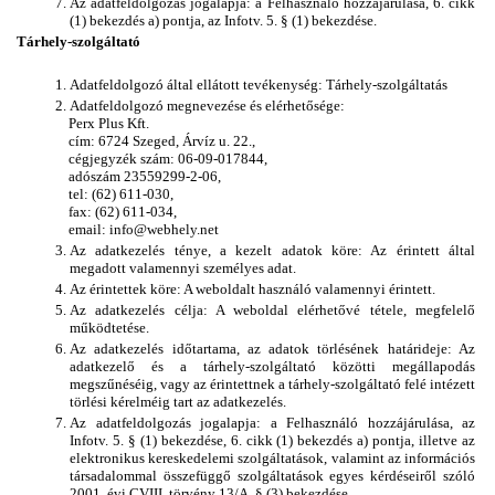
Az adatfeldolgozás jogalapja: a Felhasználó hozzájárulása, 6. cikk 
(1) bekezdés a) pontja, az Infotv. 5. § (1) bekezdése.
Tárhely-szolgáltató
Adatfeldolgozó által ellátott tevékenység: Tárhely-szolgáltatás
Adatfeldolgozó megnevezése és elérhetősége: 
Perx Plus Kft. 
cím: 6724 Szeged, Árvíz u. 22., 
cégjegyzék szám: 06-09-017844,
adószám 23559299-2-06, 
tel: (62) 611-030, 
fax: (62) 611-034,
email: info@webhely.net
Az adatkezelés ténye, a kezelt adatok köre: Az érintett által 
megadott valamennyi személyes adat.
Az érintettek köre: A weboldalt használó valamennyi érintett.
Az adatkezelés célja: A weboldal elérhetővé tétele, megfelelő 
működtetése.
Az adatkezelés időtartama, az adatok törlésének határideje: Az 
adatkezelő és a tárhely-szolgáltató közötti megállapodás 
megszűnéséig, vagy az érintettnek a tárhely-szolgáltató felé intézett 
törlési kérelméig tart az adatkezelés.
Az adatfeldolgozás jogalapja: a Felhasználó hozzájárulása, az 
Infotv. 5. § (1) bekezdése, 6. cikk (1) bekezdés a) pontja, illetve az 
elektronikus kereskedelemi szolgáltatások, valamint az információs 
társadalommal összefüggő szolgáltatások egyes kérdéseiről szóló 
2001. évi CVIII. törvény 13/A. § (3) bekezdése. 