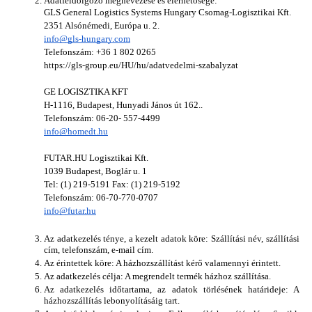
Adatfeldolgozó megnevezése és elérhetősége: 
GLS General Logistics Systems Hungary Csomag-Logisztikai Kft.
2351 Alsónémedi, Európa u. 2.
info@gls-hungary.com
Telefonszám: +36 1 802 0265 
https://gls-group.eu/HU/hu/adatvedelmi-szabalyzat
GE LOGISZTIKA KFT
H-1116, Budapest, Hunyadi János út 162..
Telefonszám: 06-20- 557-4499
info@homedt.hu
FUTAR.HU Logisztikai Kft.
1039 Budapest, Boglár u. 1
Tel: (1) 219-5191 Fax: (1) 219-5192
Telefonszám: 06-70-770-0707
info@futar.hu
Az adatkezelés ténye, a kezelt adatok köre: Szállítási név, szállítási 
cím, telefonszám, e-mail cím.
Az érintettek köre: A házhozszállítást kérő valamennyi érintett.
Az adatkezelés célja: A megrendelt termék házhoz szállítása.
Az adatkezelés időtartama, az adatok törlésének határideje: A 
házhozszállítás lebonyolításáig tart.