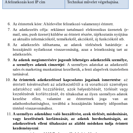
A feliratkozás kori IP cím
Technikai művelet végrehajtása.
Az érintettek köre: A hírlevélre feliratkozó valamennyi érintett.
Az adatkezelés célja: reklámot tartalmazó elektronikus üzenetek (e-
mail, sms, push üzenet) küldése az érintett részére, tájékoztatás nyújtása 
az aktuális információkról, termékekről, akciókról, új funkciókról stb. 
Az adatkezelés időtartama, az adatok törlésének határideje: a 
hozzájáruló nyilatkozat visszavonásáig, azaz a leiratkozásig tart az 
adatkezelés.
Az adatok megismerésére jogosult lehetséges adatkezelők személye, 
a személyes adatok címzettjei
: A személyes adatokat az adatkezelő 
sales és marketing munkatársai kezelhetik, a fenti alapelvek tiszteletben 
tartásával.
Az érintettek adatkezeléssel kapcsolatos jogainak ismertetése
: a
z 
érintett kérelmezheti az adatkezelőtől a rá vonatkozó személyes 
adatokhoz való hozzáférést, azok helyesbítését, törlését vagy 
kezelésének korlátozását, és 
tiltakozhat az ilyen személyes adatok 
kezelése ellen, valamint 
az érintettnek joga van az 
adathordozhatósághoz, továbbá a hozzájárulás bármely időpontban 
történő visszavonásához.
A személyes adatokhoz való hozzáférést, azok törlését, módosítását, 
vagy kezelésének korlátozását, az adatok hordozhatóságát, az 
adatkezelések elleni tiltakozást az alábbi módokon tudja érintett 
kezdeményezni
: