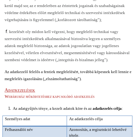
kerül majd sor, az e rendeletben az érintettek jogainak és szabadságainak 
védelme érdekében előírt megfelelő technikai és szervezési intézkedések 
végrehajtására is figyelemmel („korlátozott tárolhatóság”);
f.
kezelését oly módon kell végezni, hogy megfelelő technikai vagy 
szervezési intézkedések alkalmazásával biztosítva legyen a személyes 
adatok megfelelő biztonsága, az adatok jogosulatlan vagy jogellenes 
kezelésével, véletlen elvesztésével, megsemmisítésével vagy károsodásával 
szembeni védelmet is ideértve („integritás és bizalmas jelleg”).
Az adatkezelő felelős a fentiek megfelelésért, továbbá képesnek kell lennie e 
megfelelés igazolására („elszámoltathatóság”).
Adatkezelések
Webáruház működtetéshez kapcsolódó adatkezelés
 Az adatgyűjtés ténye, a kezelt adatok köre és az 
adatkezelés célja
: 
Személyes adat
Az adatkezelés célja
Felhasználói név
Azonosítás, a regisztráció lehetővé 
tétele. 