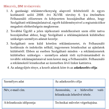
Hírlevél, DM tevékenység
A gazdasági reklámtevékenység alapvető feltételeiről és egyes 
korlátairól szóló 2008. évi XLVIII. törvény 6. §-a értelmében 
Felhasználó előzetesen és kifejezetten hozzájárulhat ahhoz, hogy 
Szolgáltató reklámajánlataival, egyéb küldeményeivel a regisztrációkor 
megadott elérhetőségein megkeresse.
Továbbá Ügyfél a jelen tájékoztató rendelkezéseit szem előtt tartva 
hozzájárulhat ahhoz, hogy Szolgáltató a reklámajánlatok küldéséhez 
szükséges személyes adatait kezelje.
Szolgáltató nem küld kéretlen reklámüzenetet, és Felhasználó 
korlátozás és indokolás nélkül, ingyenesen leiratkozhat az ajánlatok 
küldéséről. Ebben az esetben Szolgáltató minden - a reklámüzenetek 
küldéséhez szükséges - személyes adatát törli nyilvántartásából és 
további reklámajánlataival nem keresi meg a Felhasználót. Felhasználó 
a reklámokról leiratkozhat az üzenetben lévő linkre kattintva.
Az adatgyűjtés ténye, a kezelt adatok köre és az 
adatkezelés célja
: 
Személyes adat
Az adatkezelés célja
Név, e-mail cím.
Azonosítás, a hírlevélre való 
feliratkozás lehetővé tétele. 
A feliratkozás időpontja
Technikai művelet végrehajtása.