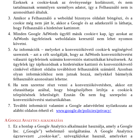
Ezeknek a cookie-knak az érvényessége korlátozott, és nem 
tartalmaznak semmilyen személyes adatot, így a Felhasználó nem is 
azonosítható általuk.
Amikor a Felhasználó a weboldal bizonyos oldalait böngészi, és a 
cookie még nem járt le, akkor a Google és az adatkezelő is láthatja, 
hogy Felhasználó a hirdetésre kattintott.
Minden Google AdWords ügyfél másik cookie-t kap, így azokat az 
AdWords ügyfeleinek weboldalain keresztül nem lehet nyomon 
követni.
Az információk – melyeket a konverziókövető cookie-k segítségével 
szereztek – azt a célt szolgálják, hogy az AdWords konverziókövetést 
választó ügyfeleinek számára konverziós statisztikákat készítsenek. Az 
ügyfelek így tájékozódnak a hirdetésükre kattintó és konverziókövető 
címkével ellátott oldalra továbbított felhasználók számáról. Azonban 
olyan információkhoz nem jutnak hozzá, melyekkel bármelyik 
felhasználót azonosítani lehetne.
Ha nem szeretne részt venni a konverziókövetésben, akkor ezt 
elutasíthatja azáltal, hogy böngészőjében letiltja a cookie-k 
telepítésének lehetőségét. Ezután Ön nem fog szerepelni a 
konverziókövetési statisztikákban.
További információ valamint a Google adatvédelmi nyilatkozata az 
alábbi oldalon érhető el:  
www.google.de/policies/privacy/
A Google Analytics alkalmazása
Ez a honlap a Google Analytics alkalmazást használja, amely a Google 
Inc. („Google”) webelemző szolgáltatása. A Google Analytics 
úgynevezett „cookie-kat”, szövegfájlokat használ, amelyeket a 