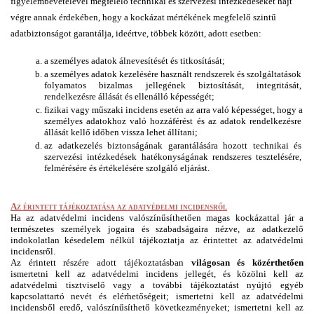
figyelembevételével megfelelő technikai és szervezési intézkedéseket hajt 
végre annak érdekében, hogy a kockázat mértékének megfelelő szintű 
adatbiztonságot garantálja, ideértve, többek között, adott esetben:
a személyes adatok álnevesítését és titkosítását;
a személyes adatok kezelésére használt rendszerek és szolgáltatások 
folyamatos bizalmas jellegének biztosítását, integritását, 
rendelkezésre állását és ellenálló képességét;
fizikai vagy műszaki incidens esetén az arra való képességet, hogy a 
személyes adatokhoz való hozzáférést és az adatok rendelkezésre 
állását kellő időben vissza lehet állítani;
az adatkezelés biztonságának garantálására hozott technikai és 
szervezési intézkedések hatékonyságának rendszeres tesztelésére, 
felmérésére és értékelésére szolgáló eljárást.
Az érintett tájékoztatása az adatvédelmi incidensről
Ha az adatvédelmi incidens valószínűsíthetően magas kockázattal jár a 
természetes személyek jogaira és szabadságaira nézve, az adatkezelő 
indokolatlan késedelem nélkül tájékoztatja az érintettet az adatvédelmi 
incidensről.
Az érintett részére adott tájékoztatásban 
világosan és közérthetően
ismertetni kell az adatvédelmi incidens jellegét, és közölni kell az 
adatvédelmi tisztviselő vagy a további tájékoztatást nyújtó egyéb 
kapcsolattartó nevét és elérhetőségeit; ismertetni kell az adatvédelmi 
incidensből eredő, valószínűsíthető következményeket; ismertetni kell az 