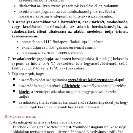
kezelésének korlátozását, és
tiltakozhat az ilyen személyes adatok kezelése ellen, valamint 
az érintettnek joga van az adathordozhatósághoz, továbbá a 
hozzájárulás bármely időpontban történő visszavonásához.
A személyes adatokhoz való hozzáférést, azok törlését, módosítását, 
vagy kezelésének korlátozását, az adatok hordozhatóságát, az 
adatkezelések elleni tiltakozást az alábbi módokon tudja érintett 
kezdeményezni
:
postai úton a 1119 Budapest, Hadak útja 11. címen,
e-mail útján
az info@gammo.eu e-mail címen, 
telefonon a 06-70-603-9099 a számon.
Az adatkezelés jogalapja
: az érintett hozzájárulása, 6. cikk (1) bekezdés 
a) pont, az Infotv. 5. § (1) bekezdése, és a fogyasztóvédelemről szóló 
1997. évi CLV. törvény 17/A. § (7) bekezdése.
Tájékoztatjuk, hogy 
a személyes adat szolgáltatása 
szerződéses kötelezettségen
 alapul.
a szerződés megkötésének 
előfeltétele
 a személyes adatok kezelése.
köteles
 a személyes adatokat megadni, hogy panaszát kezelni 
tudjuk.
az adatszolgáltatás elmaradása azzal a 
következményekkel
 jár, hogy 
nem tudjuk kezelni a hozzánk beérkezett panaszát.
Közösségi oldalak
Az adatgyűjtés ténye, a kezelt adatok köre: 
Facebook/Google+/Twitter/Pinterest/Youtube/Instagram stb. közösségi 
oldalakon regisztrált neve, illetve a felhasználó nyilvános profilképe.