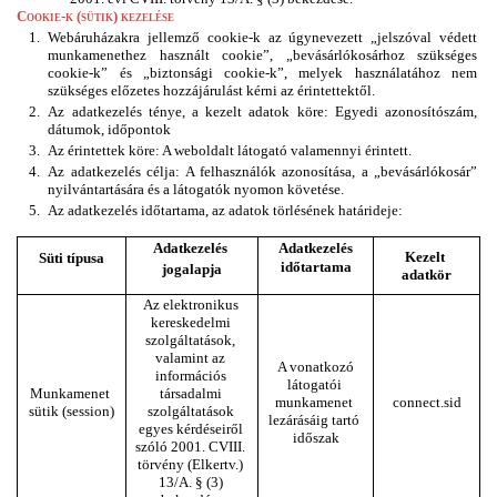
Cookie-k (sütik) kezelése
Webáruházakra jellemző cookie-k az úgynevezett „jelszóval védett 
munkamenethez használt cookie”, „bevásárlókosárhoz szükséges 
cookie-k” és „biztonsági cookie-k”, melyek használatához nem 
szükséges előzetes hozzájárulást kérni az érintettektől.
Az adatkezelés ténye, a kezelt adatok köre: Egyedi azonosítószám, 
dátumok, időpontok
Az érintettek köre: A weboldalt látogató valamennyi érintett.
Az adatkezelés célja: A felhasználók azonosítása, a „bevásárlókosár” 
nyilvántartására és a látogatók nyomon követése.
Az adatkezelés időtartama, az adatok törlésének határideje: 
Adatkezelés 
Adatkezelés
Kezelt 
Süti típusa
időtartama
jogalapja
adatkör
Az elektronikus 
kereskedelmi 
szolgáltatások, 
valamint az 
A vonatkozó
információs 
látogatói 
Munkamenet 
társadalmi 
munkamenet 
connect.sid
sütik (session)
szolgáltatások 
lezárásáig tartó 
egyes kérdéseiről 
időszak
szóló 2001. CVIII. 
törvény (Elkertv.) 
13/A. § (3) 