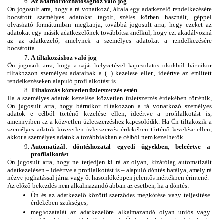
Az adathordozhatósághoz való jog 
Ön jogosult arra, hogy a rá vonatkozó, általa egy adatkezelő rendelkezésére 
bocsátott személyes adatokat tagolt, széles körben használt, géppel 
olvasható formátumban megkapja, továbbá jogosult arra, hogy ezeket az 
adatokat egy másik adatkezelőnek továbbítsa anélkül, hogy ezt akadályozná 
az az adatkezelő, amelynek a személyes adatokat a rendelkezésére 
bocsátotta.
A tiltakozáshoz való jog 
Ön jogosult arra, hogy a saját helyzetével kapcsolatos okokból bármikor 
tiltakozzon személyes adatainak a (...) kezelése ellen, ideértve az említett 
rendelkezéseken alapuló profilalkotást is. 
Tiltakozás közvetlen üzletszerzés estén
Ha a személyes adatok kezelése közvetlen üzletszerzés érdekében történik, 
Ön jogosult arra, hogy bármikor tiltakozzon a rá vonatkozó személyes 
adatok e célból történő kezelése ellen, ideértve a profilalkotást is, 
amennyiben az a közvetlen üzletszerzéshez kapcsolódik. Ha Ön tiltakozik a 
személyes adatok közvetlen üzletszerzés érdekében történő kezelése ellen, 
akkor a személyes adatok a továbbiakban e célból nem kezelhetők.
Automatizált döntéshozatal egyedi ügyekben, beleértve a 
profilalkotást
Ön jogosult arra, hogy ne terjedjen ki rá az olyan, kizárólag automatizált 
adatkezelésen – ideértve a profilalkotást is – alapuló döntés hatálya, amely rá 
nézve joghatással járna vagy őt hasonlóképpen jelentős mértékben érintené.
Az előző bekezdés nem alkalmazandó abban az esetben, ha a döntés:
Ön és az adatkezelő közötti szerződés megkötése vagy teljesítése 
érdekében szükséges;
meghozatalát az adatkezelőre alkalmazandó olyan uniós vagy 