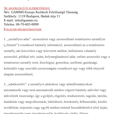
Az adatkezelő és elérhetőségei:
Név: GAMMO Europe Korlátolt Felelősségű Társaság
Székhely: 1119 Budapest, Hadak útja 11.
E-mail: info@gammo.eu 
Telefon: 06-70-603-9099
Fogalom meghatározások
1. „személyes adat”: azonosított vagy azonosítható természetes személyre 
(„érintett”) vonatkozó bármely információ; azonosítható az a természetes 
személy, aki közvetlen vagy közvetett módon, különösen valamely 
azonosító, például név, szám, helymeghatározó adat, online azonosító vagy a 
természetes személy testi, fiziológiai, genetikai, szellemi, gazdasági, 
kulturális vagy szociális azonosságára vonatkozó egy vagy több tényező 
alapján azonosítható;
2. „adatkezelés”: a személyes adatokon vagy adatállományokon 
automatizált vagy nem automatizált módon végzett bármely művelet vagy 
műveletek összessége, így a gyűjtés, rögzítés, rendszerezés, tagolás, tárolás, 
átalakítás vagy megváltoztatás, lekérdezés, betekintés, felhasználás, közlés 
továbbítás, terjesztés vagy egyéb módon történő hozzáférhetővé tétel útján, 
összehangolás vagy összekapcsolás, korlátozás, törlés, illetve 