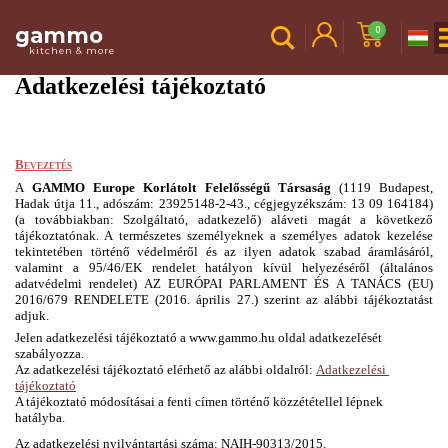
gammo
0
kitchen & more
Adatkezelési tájékoztató
Bevezetés
A
 GAMMO Europe Korlátolt Felelősségű Társaság
 (1119 Budapest, 
Hadak útja 11., adószám: 23925148-2-43., cégjegyzékszám: 13 09 164184) 
(a továbbiakban: Szolgáltató, adatkezelő) aláveti magát a következő 
tájékoztatónak. 
A természetes személyeknek a személyes adatok kezelése 
tekintetében történő védelméről és az ilyen adatok szabad áramlásáról, 
valamint a 95/46/EK rendelet hatályon kívül helyezéséről (általános 
adatvédelmi rendelet) AZ EURÓPAI PARLAMENT ÉS A TANÁCS (EU) 
2016/679 RENDELETE (2016. április 27.) szerint az alábbi tájékoztatást 
adjuk.
Jelen adatkezelési tájékoztató a www.gammo.hu oldal adatkezelését 
szabályozza.
Az adatkezelési tájékoztató elérhető az alábbi oldalról: 
Adatkezelési 
tájékoztató
A tájékoztató módosításai a fenti címen történő közzététellel lépnek 
hatályba. 
Az adatkezelési nyilvántartási száma: NAIH-90313/2015.