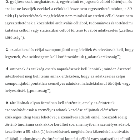
b.
gyűjtése csak meghatározott, egyértelmű és jogszerű célból történjen, és 
azokat ne kezeljék ezekkel a célokkal össze nem egyeztethető módon; a 89. 
cikk (1) bekezdésének megfelelően nem minősül az eredeti céllal össze nem 
egyeztethetőnek a közérdekű archiválás céljából, tudományos és történelmi 
kutatási célból vagy statisztikai célból történő további adatkezelés („célhoz 
kötöttség”);
c.
az adatkezelés céljai szempontjából megfelelőek és relevánsak kell, hogy 
legyenek, és a szükségesre kell korlátozódniuk („adattakarékosság”);
d.
ontosnak és szükség esetén naprakésznek kell lenniük; minden észszerű 
intézkedést meg kell tenni annak érdekében, hogy az adatkezelés céljai 
szempontjából pontatlan személyes adatokat haladéktalanul töröljék vagy 
helyesbítsék („pontosság”);
e.
tárolásának olyan formában kell történnie, amely az érintettek 
azonosítását csak a személyes adatok kezelése céljainak eléréséhez 
szükséges ideig teszi lehetővé; a személyes adatok ennél hosszabb ideig 
történő tárolására csak akkor kerülhet sor, amennyiben a személyes adatok 
kezelésére a 89. cikk (1) bekezdésének megfelelően közérdekű archiválás 
céljából, tudományos és történelmi kutatási célból vagy statisztikai célból 