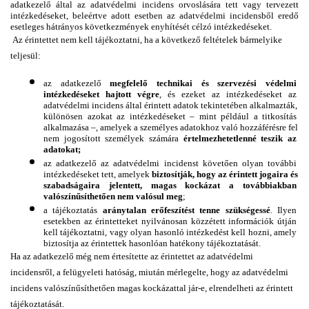
adatkezelő által az adatvédelmi incidens orvoslására tett vagy tervezett 
intézkedéseket, beleértve adott esetben az adatvédelmi incidensből eredő 
esetleges hátrányos következmények enyhítését célzó intézkedéseket.
Az érintettet nem kell tájékoztatni, ha a következő feltételek bármelyike 
teljesül:
az adatkezelő 
megfelelő technikai és szervezési védelmi 
intézkedéseket hajtott végre
, és ezeket az intézkedéseket az 
adatvédelmi incidens által érintett adatok tekintetében alkalmazták, 
különösen azokat az intézkedéseket – mint például a titkosítás 
alkalmazása –, amelyek a személyes adatokhoz való hozzáférésre fel 
nem jogosított személyek számára 
értelmezhetetlenné teszik az 
adatokat;
az adatkezelő az adatvédelmi incidenst követően olyan további 
intézkedéseket tett, amelyek 
biztosítják, hogy az érintett jogaira és 
szabadságaira jelentett, magas kockázat a továbbiakban 
valószínűsíthetően nem valósul meg
;
a tájékoztatás 
aránytalan erőfeszítést tenne szükségessé
. Ilyen 
esetekben az érintetteket nyilvánosan közzétett információk útján 
kell tájékoztatni, vagy olyan hasonló intézkedést kell hozni, amely 
biztosítja az érintettek hasonlóan hatékony tájékoztatását.
Ha az adatkezelő még nem értesítette az érintettet az adatvédelmi 
incidensről, a felügyeleti hatóság, miután mérlegelte, hogy az adatvédelmi 
incidens valószínűsíthetően magas kockázattal jár-e, elrendelheti az érintett 
tájékoztatását.