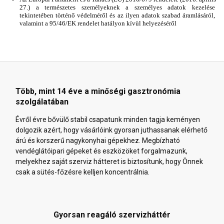
27.) a természetes személyeknek a személyes adatok kezelése 
tekintetében történő védelméről és az ilyen adatok szabad áramlásáról, 
valamint a 95/46/EK rendelet hatályon kívül helyezéséről
Több, mint 14 éve a minőségi gasztronómia
szolgálatában
Évről évre bővülő stabil csapatunk minden tagja keményen
dolgozik azért, hogy vásárlóink gyorsan juthassanak elérhető
árú és korszerű nagykonyhai gépekhez. Megbízható
vendéglátóipari gépeket és eszközöket forgalmazunk,
melyekhez saját szerviz hátteret is biztosítunk, hogy Önnek
csak a sütés-főzésre kelljen koncentrálnia.
Gyorsan reagáló szervizháttér