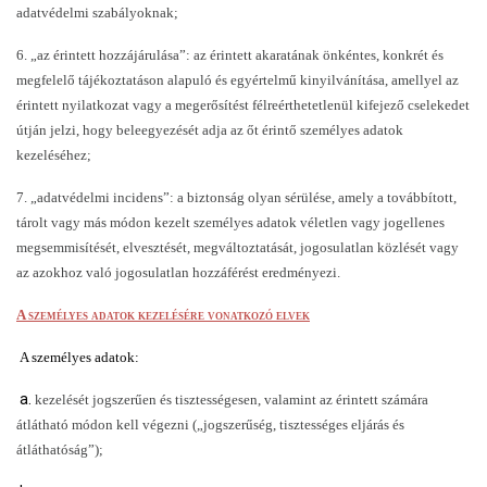
adatvédelmi szabályoknak;
6. „az érintett hozzájárulása”: az érintett akaratának önkéntes, konkrét és 
megfelelő tájékoztatáson alapuló és egyértelmű kinyilvánítása, amellyel az 
érintett nyilatkozat vagy a megerősítést félreérthetetlenül kifejező cselekedet 
útján jelzi, hogy beleegyezését adja az őt érintő személyes adatok 
kezeléséhez;
7. „adatvédelmi incidens”: a biztonság olyan sérülése, amely a továbbított, 
tárolt vagy más módon kezelt személyes adatok véletlen vagy jogellenes 
megsemmisítését, elvesztését, megváltoztatását, jogosulatlan közlését vagy 
az azokhoz való jogosulatlan hozzáférést eredményezi.
A személyes adatok kezelésére vonatkozó elvek
A személyes adatok:
a.
kezelését jogszerűen és tisztességesen, valamint az érintett számára 
átlátható módon kell végezni („jogszerűség, tisztességes eljárás és 
átláthatóság”);