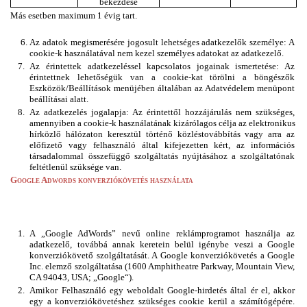
bekezdése
Más esetben maximum 1 évig tart.
Az adatok megismerésére jogosult lehetséges adatkezelők személye: A 
cookie-k használatával nem kezel személyes adatokat az adatkezelő.
Az érintettek adatkezeléssel kapcsolatos jogainak ismertetése: Az 
érintettnek lehetőségük van a cookie-kat törölni a böngészők 
Eszközök/Beállítások menüjében általában az Adatvédelem menüpont 
beállításai alatt.
Az adatkezelés jogalapja: Az érintettől hozzájárulás nem szükséges, 
amennyiben a cookie-k használatának kizárólagos célja az elektronikus 
hírközlő hálózaton keresztül történő közléstovábbítás vagy arra az 
előfizető vagy felhasználó által kifejezetten kért, az információs 
társadalommal összefüggő szolgáltatás nyújtásához a szolgáltatónak 
feltétlenül szüksége van.
Google Adwords konverziókövetés használata
A „Google AdWords” nevű online reklámprogramot használja az 
adatkezelő, továbbá annak keretein belül igénybe veszi a Google 
konverziókövető szolgáltatását. A Google konverziókövetés a Google 
Inc. elemző szolgáltatása (1600 Amphitheatre Parkway, Mountain View, 
CA 94043, USA; „Google“).
Amikor Felhasználó egy weboldalt Google-hirdetés által ér el, akkor 
egy a konverziókövetéshez szükséges cookie kerül a számítógépére. 