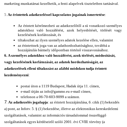
marketing munkatársai kezelhetik, a fenti alapelvek tiszteletben tartásával.
5.
 Az érintettek adatkezeléssel kapcsolatos jogainak ismertetése
: 
Az érintett kérelmezheti az adatkezelőtől a rá vonatkozó személyes 
adatokhoz való hozzáférést, azok helyesbítését, törlését vagy 
kezelésének korlátozását, és
tiltakozhat az ilyen személyes adatok kezelése ellen, valamint 
az érintettnek joga van az adathordozhatósághoz, továbbá a 
hozzájárulás bármely időpontban történő visszavonásához.
6. 
A személyes adatokhoz való hozzáférést, azok törlését, módosítását, 
vagy kezelésének korlátozását, az adatok hordozhatóságát, az 
adatkezelések elleni tiltakozást az alábbi módokon tudja érintett 
kezdeményezni
:
postai úton a 1119 Budapest, Hadak útja 11. címen,
e-mail útján
az info@gammo.eu e-mail címen, 
telefonon a 06-70-603-9099 a számon.
7.
Az adatkezelés jogalapja
: az érintett hozzájárulása, 6. cikk (1) bekezdés 
a) pont, az Infotv. 5. § (1) bekezdése, illetve az elektronikus kereskedelemi 
szolgáltatások, valamint az információs társadalommal összefüggő 
szolgáltatások egyes kérdéseiről szóló 2001. évi CVIII. törvény (a 