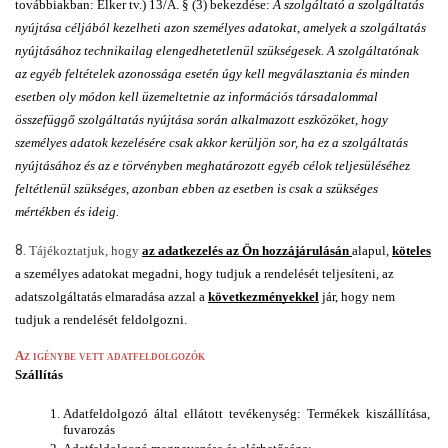
továbbiakban: Elker tv.) 13/A. § (3) bekezdése: 
A szolgáltató a szolgáltatás 
nyújtása céljából kezelheti azon személyes adatokat, amelyek a szolgáltatás 
nyújtásához technikailag elengedhetetlenül szükségesek. A szolgáltatónak 
az egyéb feltételek azonossága esetén úgy kell megválasztania és minden 
esetben oly módon kell üzemeltetnie az információs társadalommal 
összefüggő szolgáltatás nyújtása során alkalmazott eszközöket, hogy 
személyes adatok kezelésére csak akkor kerüljön sor, ha ez a szolgáltatás 
nyújtásához és az e törvényben meghatározott egyéb célok teljesüléséhez 
feltétlenül szükséges, azonban ebben az esetben is csak a szükséges 
mértékben és ideig.
8.
Tájékoztatjuk, hogy 
az adatkezelés az Ön hozzájárulásán 
alapul, 
köteles
a személyes adatokat megadni, hogy tudjuk a rendelését teljesíteni, 
az 
adatszolgáltatás elmaradása azzal a 
következményekkel
 jár, hogy nem 
tudjuk a rendelését feldolgozni.
Az igénybe vett adatfeldolgozók
Szállítás
Adatfeldolgozó által ellátott tevékenység: Termékek kiszállítása, 
fuvarozás