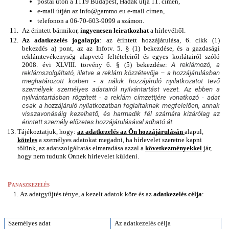
postai úton a 1119 Budapest, Hadak útja 11. címen,
e-mail útján
az info@gammo.eu e-mail címen, 
telefonon a 06-70-603-9099 a számon.
Az érintett bármikor,
 ingyenesen leiratkozhat
 a hírlevélről.
Az adatkezelés jogalapja
: az érintett hozzájárulása, 6. cikk (1) 
bekezdés a) pont, az az Infotv. 5. § (1) bekezdése, és a gazdasági 
reklámtevékenység alapvető feltételeiről és egyes korlátairól szóló 
2008. évi XLVIII. törvény 6. § (5) bekezdése: 
A reklámozó, a 
reklámszolgáltató, illetve a reklám közzétevője – a hozzájárulásban 
meghatározott körben - a náluk hozzájáruló nyilatkozatot tevő 
személyek személyes adatairól nyilvántartást vezet. Az ebben a 
nyilvántartásban rögzített - a reklám címzettjére vonatkozó - adat 
csak a hozzájáruló nyilatkozatban foglaltaknak megfelelően, annak 
visszavonásáig kezelhető, és harmadik fél számára kizárólag az 
érintett személy előzetes hozzájárulásával adható át.
Tájékoztatjuk, hogy: 
az adatkezelés az Ön hozzájárulásán 
alapul, 
köteles
 a személyes adatokat megadni, ha hírlevelet szeretne kapni 
tőlünk, 
az adatszolgáltatás elmaradása azzal a 
következményekkel
 jár, 
hogy nem tudunk Önnek hírlevelet küldeni.
Panaszkezelés
Az adatgyűjtés ténye, a kezelt adatok köre és az 
adatkezelés célja
: 
Személyes adat
Az adatkezelés célja