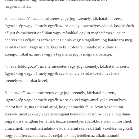
megsemmisítés;
3. 
„adatkezelő”: az a természetes vagy jogi személy, közhatalmi szerv, 
ügynökség vagy bármely egyéb szerv, amely a személyes adatok kezelésének 
céljait és eszközeit önállóan vagy másokkal együtt meghatározza; ha az 
adatkezelés céljait és eszközeit az uniós vagy a tagállami jog határozza meg, 
az adatkezelőt vagy az adatkezelő kijelölésére vonatkozó különös 
szempontokat az uniós vagy a tagállami jog is meghatározhatja;
4. „adatfeldolgozó”: az a természetes vagy jogi személy, közhatalmi szerv, 
ügynökség vagy bármely egyéb szerv, amely az adatkezelő nevében 
személyes adatokat kezel; 
5. „címzett”: az a természetes vagy jogi személy, közhatalmi szerv, 
ügynökség vagy bármely egyéb szerv, akivel vagy amellyel a személyes 
adatot közlik, függetlenül attól, hogy harmadik fél-e. Azon közhatalmi 
szervek, amelyek egy egyedi vizsgálat keretében az uniós vagy a tagállami 
joggal összhangban férhetnek hozzá személyes adatokhoz, nem minősülnek 
címzettnek; az említett adatok e közhatalmi szervek általi kezelése meg kell, 
hogy feleljen az adatkezelés céljainak megfelelően az alkalmazandó 