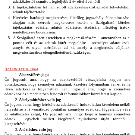
adatközléstől számított legfeljebb 2 év elteltével törli.
E tájékoztatóban fel nem sorolt adatkezelésekről az adat felvételekor 
adunk tájékoztatást.
Kivételes hatósági megkeresésre, illetőleg jogszabály felhatalmazása 
alapján más szervek megkeresése esetén a Szolgáltató köteles 
tájékoztatás adására, adatok közlésére, átadására, illetőleg iratok 
rendelkezésre bocsátására.
A Szolgáltató ezen esetekben a megkereső részére – amennyiben az a 
pontos célt és az adatok körét megjelölte – személyes adatot csak 
annyit és olyan mértékben ad ki, amely a megkeresés céljának 
megvalósításához elengedhetetlenül szükséges.
Az érintettek jogai
A hozzáférés joga
Ön jogosult arra, hogy az adatkezelőtől visszajelzést kapjon arra 
vonatkozóan, hogy személyes adatainak kezelése folyamatban van-e, és ha 
ilyen adatkezelés folyamatban van, jogosult arra, hogy a személyes 
adatokhoz és a rendeletben felsorolt információkhoz hozzáférést kapjon.
A helyesbítéshez való jog
Ön jogosult arra, hogy kérésére az adatkezelő indokolatlan késedelem nélkül 
helyesbítse a rá vonatkozó pontatlan személyes adatokat. Figyelembe véve 
az adatkezelés célját, Ön jogosult arra, hogy kérje a hiányos személyes 
adatok – egyebek mellett kiegészítő nyilatkozat útján történő – 
kiegészítését.
A törléshez való jog
Ön jogosult arra, hogy kérésére az adatkezelő indokolatlan késedelem nélkül 