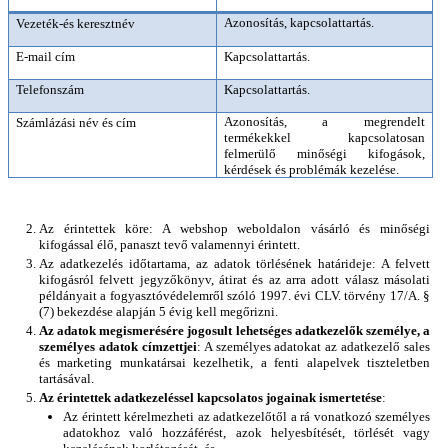
Azonosítás, kapcsolattartás.
Vezeték-és keresztnév
E-mail cím
Kapcsolattartás.
Telefonszám
Kapcsolattartás.
Azonosítás, a megrendelt 
Számlázási név és cím
termékekkel kapcsolatosan 
felmerülő minőségi kifogások, 
kérdések és problémák kezelése.
Az érintettek köre: A webshop weboldalon vásárló és minőségi 
kifogással élő, panaszt tevő valamennyi érintett.
Az adatkezelés időtartama, az adatok törlésének határideje: A felvett 
kifogásról felvett jegyzőkönyv, átirat és az arra adott válasz másolati 
példányait a fogyasztóvédelemről szóló 1997. évi CLV. törvény 17/A. § 
(7) bekezdése alapján 5 évig kell megőrizni.
Az adatok megismerésére jogosult lehetséges adatkezelők személye, a 
személyes adatok címzettjei
: A személyes adatokat az adatkezelő sales 
és marketing munkatársai kezelhetik, a fenti alapelvek tiszteletben 
tartásával.
Az érintettek adatkezeléssel kapcsolatos jogainak ismertetése
: 
Az érintett kérelmezheti az adatkezelőtől a rá vonatkozó személyes 
adatokhoz való hozzáférést, azok helyesbítését, törlését vagy 