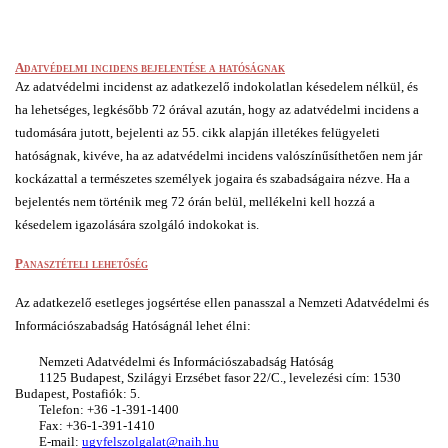
Adatvédelmi incidens bejelentése a hatóságnak
Az adatvédelmi incidenst az adatkezelő indokolatlan késedelem nélkül, és 
ha lehetséges, legkésőbb 72 órával azután, hogy az adatvédelmi incidens a 
tudomására jutott, bejelenti az 55. cikk alapján illetékes felügyeleti 
hatóságnak, kivéve, ha az adatvédelmi incidens valószínűsíthetően nem jár 
kockázattal a természetes személyek jogaira és szabadságaira nézve. Ha a 
bejelentés nem történik meg 72 órán belül, mellékelni kell hozzá a 
késedelem igazolására szolgáló indokokat is.
Panasztételi lehetőség
Az adatkezelő esetleges jogsértése ellen panasszal a Nemzeti Adatvédelmi és 
Információszabadság Hatóságnál lehet élni: 
Nemzeti Adatvédelmi és Információszabadság Hatóság
1125 Budapest, Szilágyi Erzsébet fasor 22/C., levelezési cím: 1530 
Budapest, Postafiók: 5.
Telefon: +36 -1-391-1400
Fax: +36-1-391-1410
E-mail: 
ugyfelszolgalat@naih.hu