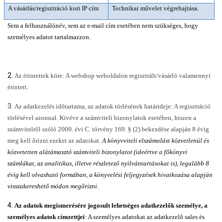
A vásárlás/regisztráció kori IP cím
Technikai művelet végrehajtása.
Sem a felhasználónév, sem az e-mail cím esetében nem szükséges, hogy 
személyes adatot tartalmazzon.
2.
Az érintettek köre: A webshop weboldalon regisztrált/vásárló valamennyi 
érintett.
3.
Az adatkezelés időtartama, az adatok törlésének határideje: A regisztráció 
törlésével azonnal. Kivéve a számviteli bizonylatok esetében, hiszen a 
számvitelről szóló 2000. évi C. törvény 169. § (2) bekezdése alapján 8 évig 
meg kell őrizni ezeket az adatokat. 
A könyvviteli elszámolást közvetlenül és 
közvetetten alátámasztó számviteli bizonylatot (ideértve a főkönyvi 
számlákat, az analitikus, illetve részletező nyilvántartásokat is), legalább 8 
évig kell olvasható formában, a könyvelési feljegyzések hivatkozása alapján 
visszakereshető módon megőrizni.
4.
Az adatok megismerésére jogosult lehetséges adatkezelők személye, a 
személyes adatok címzettjei
: A személyes adatokat az adatkezelő sales és 