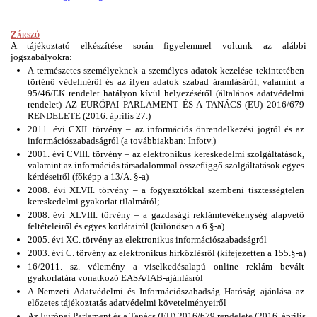
Zárszó
A tájékoztató elkészítése során figyelemmel voltunk az alábbi 
jogszabályokra: 
A természetes személyeknek a személyes adatok kezelése tekintetében 
történő védelméről és az ilyen adatok szabad áramlásáról, valamint a 
95/46/EK rendelet hatályon kívül helyezéséről (általános adatvédelmi 
rendelet) AZ EURÓPAI PARLAMENT ÉS A TANÁCS (EU) 2016/679 
RENDELETE (2016. április 27.)
2011. évi CXII. törvény – az információs önrendelkezési jogról és az 
információszabadságról (a továbbiakban: Infotv.)
2001. évi CVIII. törvény – az elektronikus kereskedelmi szolgáltatások, 
valamint az információs társadalommal összefüggő szolgáltatások egyes 
kérdéseiről (főképp a 13/A. §-a)
2008. évi XLVII. törvény – a fogyasztókkal szembeni tisztességtelen 
kereskedelmi gyakorlat tilalmáról;
2008. évi XLVIII. törvény – a gazdasági reklámtevékenység alapvető 
feltételeiről és egyes korlátairól (különösen a 6.§-a)
2005. évi XC. törvény az elektronikus információszabadságról
2003. évi C. törvény az elektronikus hírközlésről (kifejezetten a 155.§-a)
16/2011. sz. vélemény a viselkedésalapú online reklám bevált 
gyakorlatára vonatkozó EASA/IAB-ajánlásról
A Nemzeti Adatvédelmi és Információszabadság Hatóság ajánlása az 
előzetes tájékoztatás adatvédelmi követelményeiről
Az Európai Parlament és a Tanács (EU) 2016/679 rendelete (2016. április 