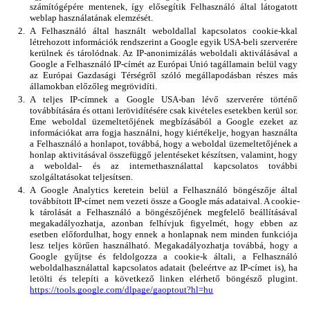
számítógépére mentenek, így elősegítik Felhasználó által látogatott 
weblap használatának elemzését. 
A Felhasználó által használt weboldallal kapcsolatos cookie-kkal 
létrehozott információk rendszerint a Google egyik USA-beli szerverére 
kerülnek és tárolódnak. Az IP-anonimizálás weboldali aktiválásával a 
Google a Felhasználó IP-címét az Európai Unió tagállamain belül vagy 
az Európai Gazdasági Térségről szóló megállapodásban részes más 
államokban előzőleg megrövidíti. 
A teljes IP-címnek a Google USA-ban lévő szerverére történő 
továbbítására és ottani lerövidítésére csak kivételes esetekben kerül sor. 
Eme weboldal üzemeltetőjének megbízásából a Google ezeket az 
információkat arra fogja használni, hogy kiértékelje, hogyan használta 
a Felhasználó a honlapot, továbbá, hogy a weboldal üzemeltetőjének a 
honlap aktivitásával összefüggő jelentéseket készítsen, valamint, hogy 
a weboldal- és az internethasználattal kapcsolatos további 
szolgáltatásokat teljesítsen. 
A Google Analytics keretein belül a Felhasználó böngészője által 
továbbított IP-címet nem vezeti össze a Google más adataival. A cookie-
k tárolását a Felhasználó a böngészőjének megfelelő beállításával 
megakadályozhatja, azonban felhívjuk figyelmét, hogy ebben az 
esetben előfordulhat, hogy ennek a honlapnak nem minden funkciója 
lesz teljes körűen használható. Megakadályozhatja továbbá, hogy a 
Google gyűjtse és feldolgozza a cookie-k általi, a Felhasználó 
weboldalhasználattal kapcsolatos adatait (beleértve az IP-címet is), ha 
letölti és telepíti a következő linken elérhető böngésző plugint. 
https://tools.google.com/dlpage/gaoptout?hl=hu