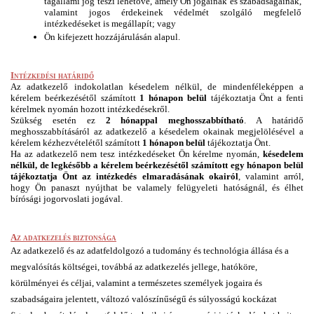
tagállami jog teszi lehetővé, amely Ön jogainak és szabadságainak, 
valamint jogos érdekeinek védelmét szolgáló megfelelő 
intézkedéseket is megállapít; vagy
Ön kifejezett hozzájárulásán alapul.
Intézkedési határidő
Az adatkezelő indokolatlan késedelem nélkül, de mindenféleképpen a 
kérelem beérkezésétől számított 
1 hónapon belül
 tájékoztatja Önt a fenti 
kérelmek nyomán hozott intézkedésekről. 
Szükség esetén ez 
2 hónappal meghosszabbítható
. A határidő 
meghosszabbításáról az adatkezelő a késedelem okainak megjelölésével a 
kérelem kézhezvételétől számított 
1 hónapon belül
 tájékoztatja Önt. 
Ha az adatkezelő nem tesz intézkedéseket Ön kérelme nyomán, 
késedelem 
nélkül, de legkésőbb a kérelem beérkezésétől számított egy hónapon belül 
tájékoztatja Önt az intézkedés elmaradásának okairól
, valamint arról, 
hogy Ön panaszt nyújthat be valamely felügyeleti hatóságnál, és élhet 
bírósági jogorvoslati jogával.
Az adatkezelés biztonsága
Az adatkezelő és az adatfeldolgozó a tudomány és technológia állása és a 
megvalósítás költségei, továbbá az adatkezelés jellege, hatóköre, 
körülményei és céljai, valamint a természetes személyek jogaira és 
szabadságaira jelentett, változó valószínűségű és súlyosságú kockázat 