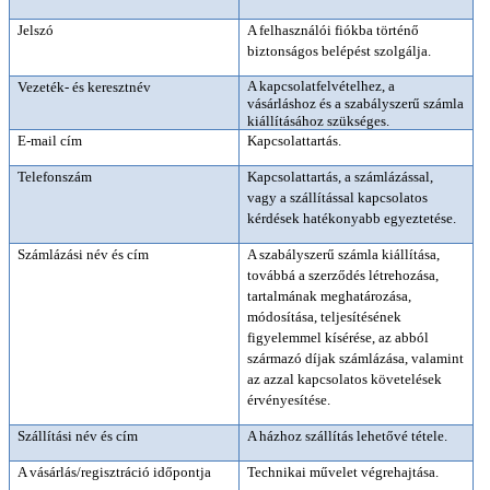
Jelszó
A felhasználói fiókba történő 
biztonságos belépést szolgálja.
A kapcsolatfelvételhez, a 
Vezeték- és keresztnév
vásárláshoz és a szabályszerű számla 
kiállításához szükséges.
E-mail cím
Kapcsolattartás.
Telefonszám
Kapcsolattartás, a számlázással, 
vagy a szállítással kapcsolatos 
kérdések hatékonyabb egyeztetése.
Számlázási név és cím
A szabályszerű számla kiállítása, 
továbbá a szerződés létrehozása, 
tartalmának meghatározása, 
módosítása, teljesítésének 
figyelemmel kísérése, az abból 
származó díjak számlázása, valamint 
az azzal kapcsolatos követelések 
érvényesítése.
Szállítási név és cím
A házhoz szállítás lehetővé tétele.
A vásárlás/regisztráció időpontja
Technikai művelet végrehajtása.