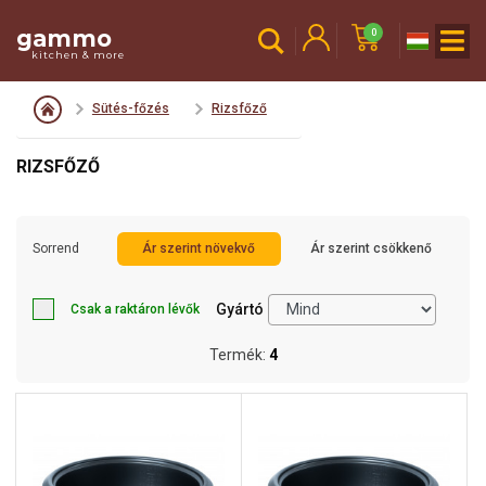
gammo
0
kitchen & more
Sütés-főzés
Rizsfőző
RIZSFŐZŐ
Sorrend
Ár szerint növekvő
Ár szerint csökkenő
Gyártó
Csak a raktáron lévők
Termék:
4