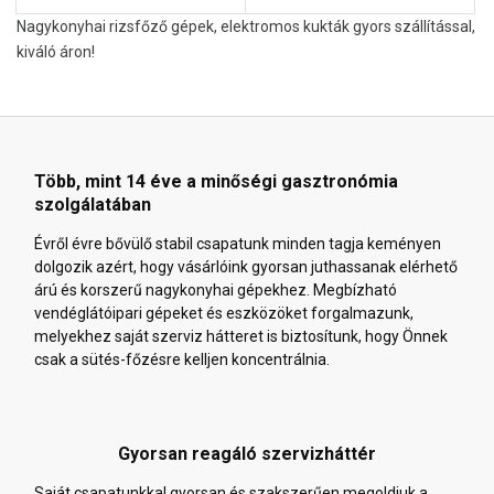
Nagykonyhai rizsfőző gépek, elektromos kukták gyors szállítással,
kiváló áron!
Több, mint 14 éve a minőségi gasztronómia
szolgálatában
Évről évre bővülő stabil csapatunk minden tagja keményen
dolgozik azért, hogy vásárlóink gyorsan juthassanak elérhető
árú és korszerű nagykonyhai gépekhez. Megbízható
vendéglátóipari gépeket és eszközöket forgalmazunk,
melyekhez saját szerviz hátteret is biztosítunk, hogy Önnek
csak a sütés-főzésre kelljen koncentrálnia.
Gyorsan reagáló szervizháttér
Saját csapatunkkal gyorsan és szakszerűen megoldjuk a