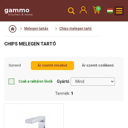
gammo
0
kitchen & more
Melegen tartás
Chips melegen tartó
CHIPS MELEGEN TARTÓ
Sorrend
Ár szerint növekvő
Ár szerint csökkenő
Gyártó
Csak a raktáron lévők
Termék:
1