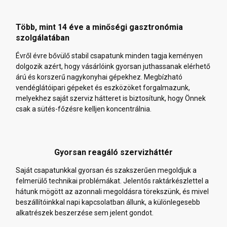
Több, mint 14 éve a minőségi gasztronómia
szolgálatában
Évről évre bővülő stabil csapatunk minden tagja keményen
dolgozik azért, hogy vásárlóink gyorsan juthassanak elérhető
árú és korszerű nagykonyhai gépekhez. Megbízható
vendéglátóipari gépeket és eszközöket forgalmazunk,
melyekhez saját szerviz hátteret is biztosítunk, hogy Önnek
csak a sütés-főzésre kelljen koncentrálnia.
Gyorsan reagáló szervizháttér
Saját csapatunkkal gyorsan és szakszerűen megoldjuk a
felmerülő technikai problémákat. Jelentős raktárkészlettel a
hátunk mögött az azonnali megoldásra törekszünk, és mivel
beszállítóinkkal napi kapcsolatban állunk, a különlegesebb
alkatrészek beszerzése sem jelent gondot.