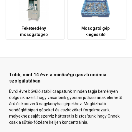
Feketeedény
Mosogató gép
mosogatógép
kiegészítő
Több, mint 14 éve a minőségi gasztronómia
szolgálatában
Évről évre bővülő stabil csapatunk minden tagja keményen
dolgozik azért, hogy vásárlóink gyorsan juthassanak elérhető
árú és korszerű nagykonyhai gépekhez. Megbízható
vendéglátóipari gépeket és eszközöket forgalmazunk,
melyekhez saját szerviz hátteret is biztosítunk, hogy Önnek
csak a sütés-főzésre kelljen koncentrálnia.