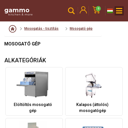
gammo
0
kitchen & more
Mosogatás - tisztítás
Mosogató gép
MOSOGATÓ GÉP
ALKATEGÓRIÁK
Elöltöltős mosogató
Kalapos (áttolós)
gép
mosogatógép