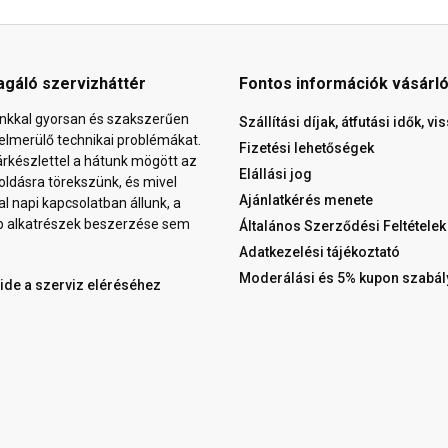
agáló szervizháttér
Fontos információk vásárl
nkkal gyorsan és szakszerűen
Szállítási díjak, átfutási idők, v
elmerülő technikai problémákat.
Fizetési lehetőségek
árkészlettel a hátunk mögött az
Elállási jog
ldásra törekszünk, és mivel
Ajánlatkérés menete
al napi kapcsolatban állunk, a
b alkatrészek beszerzése sem
Általános Szerződési Feltételek
Adatkezelési tájékoztató
Moderálási és 5% kupon szabál
 ide a szerviz eléréséhez