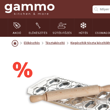
gammo
kitchen & more
AKCIÓ
ELŐKÉSZÍTÉS
SÜTÉS-FŐZÉS
HŰTÉS
CSOMAGOL
Előkészítés
Tésztakészítő
Kiegészítők tészta készítők