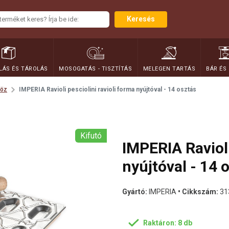
Keresés
ÁS ÉS TÁROLÁS
MOSOGATÁS - TISZTÍTÁS
MELEGEN TARTÁS
BÁR ÉS
höz
IMPERIA Ravioli pesciolini ravioli forma nyújtóval - 14 osztás
Kifutó
IMPERIA Ravioli
nyújtóval - 14 
Gyártó:
IMPERIA
• Cikkszám:
31
Raktáron: 8 db