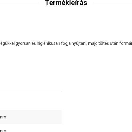
Termékleírás
gükkel gyorsan és higiénikusan fogja nyújtani, majd töltés után formára
 mm
 mm