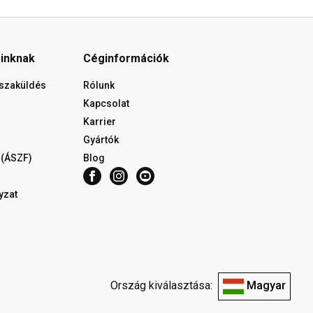
óinknak
Céginformációk
isszaküldés
Rólunk
Kapcsolat
Karrier
Gyártók
 (ÁSZF)
Blog
yzat
Ország kiválasztása:
Magyar