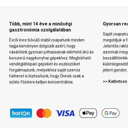
Több, mint 14 éve a minőségi
Gyorsan re
gasztronómia szolgálatában
Saját csapatu
Évről évre bővülő stabil csapatunk minden
megoldjuk a f
tagja keményen dolgozik azért, hogy
Jelentős rakt
vásárlóink gyorsan juthassanak elérhető árú és
azonnali mego
korszerű nagykonyhai gépekhez. Megbízható
beszállítóinkk
vendéglátóipari gépeket és eszközöket
különlegeseb
forgalmazunk, melyekhez saját szerviz
jelent gondot.
hátteret is biztosítunk, hogy Önnek csak a
>> Kattintson
sütés-főzésre kelljen koncentrálnia.