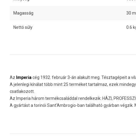
Magasság
30 
Nettó súly
0.6 k
Az
Imperia
cég 1932. február 3-án alakult meg. Tésztagépeit a vi
A jelenlegi kínálat több mint 25 terméket tartalmaz, ezek mindeg
csatlakozott.
Az Imperia három termékcsaláddal rendelkezik: HÁZI, PROFES
A gyártást a torinói Sant'Ambrogio-ban található gyárban végzik