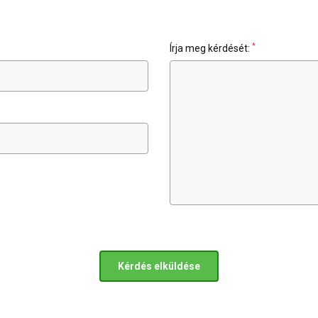
*
Írja meg kérdését:
Kérdés elküldése