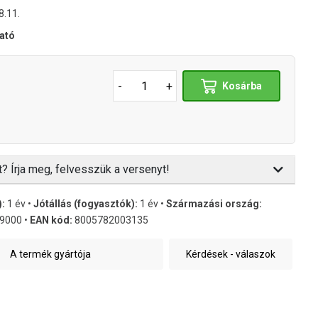
8.11.
ható
-
+
Kosárba
t? Írja meg, felvesszük a versenyt!
):
1 év •
Jótállás (fogyasztók):
1 év •
Származási ország:
9000 •
EAN kód:
8005782003135
A termék gyártója
Kérdések - válaszok