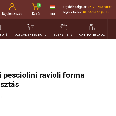
0
Ügyfélszolgálat:
06-70-603-9099
Nyitva tartás:
08:00-16:00 (H-P)
Bejelentkezés
Kosár
HUF
 BÜFÉ
ROZSDAMENTES BÚTOR
EDÉNY-TEPSI
KONYHAI ESZKÖZ
 pesciolini ravioli forma
osztás
3