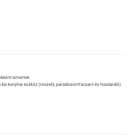
ekként ismertek.
os kis konyhai eszköz (reszelő, paradicsomfacsaró és húsdaráló)