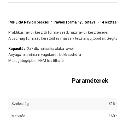
IMPERIA Ravioli pesciolini ravioli forma nyújtófával - 14 osztás
Praktikus ravioli készítő forma-szett, házi ravioli készítésére.
A csomag formázó keretből és masszív tésztanyújtóból áll. Segítsé
Kapacitás
: 2x7 db, halacska alakú ravioli
Anyaga: alumínium vágókeret, bükk sodrófa
Mosogatógépben NEM tisztítható!
Paraméterek
Szélesség
315
Mélység
160