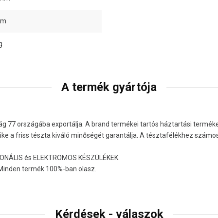
mm
g
A termék gyártója
lág 77 országába exportálja. A brand termékei tartós háztartási termék
yike a friss tészta kiváló minőségét garantálja. A tésztafélékhez szám
SZIONÁLIS és ELEKTROMOS KÉSZÜLÉKEK.
. Minden termék 100%-ban olasz.
Kérdések - válaszok