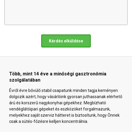
Kérdés elküldése
Több, mint 14 éve a minőségi gasztronómia
szolgálatában
Évről évre bővülő stabil csapatunk minden tagja keményen
dolgozik azért, hogy vásárlóink gyorsan juthassanak elérhető
árú és korszerű nagykonyhai gépekhez. Megbízható
vendéglátóipari gépeket és eszközöket forgalmazunk,
melyekhez saját szerviz hátteret is biztosítunk, hogy Önnek
csak a sütés-főzésre kelljen koncentrálnia.