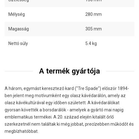
Mélység
280 mm
Magasság
305 mm
Nettó súly
5.4 kg
A termék gyártója
A három, egymást keresztező kard ("Tre Spade") először 1894-
ben jelent meg motívumként egy olasz kávédarálón, amely az
olasz kávékultúrával egy időben született. A kávédarálókat
gyorsan követték a borsdarálók - amelyek a gyártó mai napig
emblematikus termékei. A 20. század elején kitalált őrlő
szerkezetnél nem találtak ki még jobbat, precízebben működőt és
megbízhatóbbat.