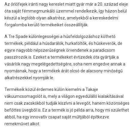
Az őrlőfejek iránti nagy kereslet miatt gyár már a 20. század eleje
óta saját fémmegmunkáló üzemmel rendelkezik, így házon belül
készül a legtöbb olyan alkatrész, amelyekből a kereskedelmi
forgalomba kerülő termékeiket összeállítják.
A Tre Spade különlegességei a húsfeldolgozáshoz köthető
termékek, például a húsdarálók, hurkatöltők, és húskeverők, de
egyre nagyobb népszerűségnek örvendenek a paradicsom
passzírozók is. Ezeket a termékeket évtizedek óta gyártják a
vásárlók nagy megelégedettségére, soha nem engedve annak a
nyomásnak, hogy a termékek árát olcsó de alacsony minőségű
alkatrészekkel nyomják le.
Termékeik közül érdemes külön kiemelni a Takaje
vákuumcsomagolót is, mely a világon egyedülálló kialakításával
nem csak zacskókból tudják kiszívni a levegőt, hanem közönséges
befőttes üvegből is. Ez a termék is jó példa arra, hogy mi születhet
abból, ha egy innovatív csapat saját múltjából építkezve
remekművet alkot.