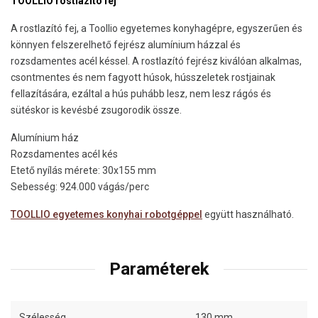
TOOLLIO rostlazító fej
A rostlazító fej, a Toollio egyetemes konyhagépre, egyszerűen és
könnyen felszerelhető fejrész alumínium házzal és
rozsdamentes acél késsel. A rostlazító fejrész kiválóan alkalmas,
csontmentes és nem fagyott húsok, hússzeletek rostjainak
fellazítására, ezáltal a hús puhább lesz, nem lesz rágós és
sütéskor is kevésbé zsugorodik össze.
Alumínium ház
Rozsdamentes acél kés
Etető nyílás mérete: 30x155 mm
Sebesség: 924.000 vágás/perc
TOOLLIO egyetemes konyhai robotgéppel
együtt használható.
Paraméterek
Szélesség
130 mm