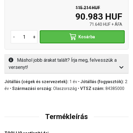
115.214 HUF
90.983 HUF
71.640 HUF + ÁFA
-
+
Kosárba
Máshol jobb árakat talált? Írja meg, felvesszük a
versenyt!
Jótállás (cégek és szervezetek):
1 év •
Jótállás (fogyasztók):
2
év •
Származási ország:
Olaszország •
VTSZ szám:
84385000
Termékleírás