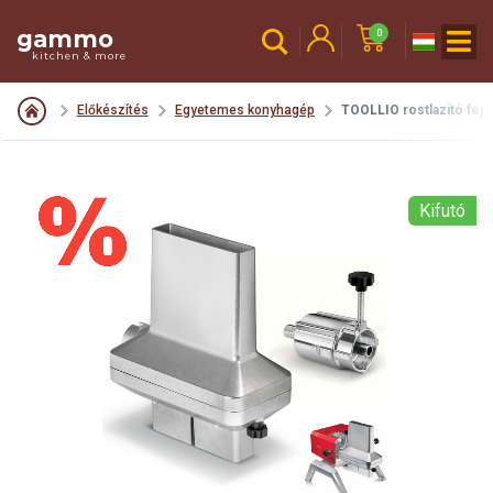
gammo
0
kitchen & more
Előkészítés
Egyetemes konyhagép
TOOLLIO rostlazító fej
Kifutó