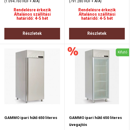
(1.094.760 HUF + ÁFA)
(791.280 HUF + ÁFA)
Rendelésre érkezik
Rendelésre érkezik
Általános szállítási
Általános szállítási
határidő: 4-5 hét
határidő: 4-5 hét
Részletek
Részletek
Kifutó
GAMMO ipari hűtő 650 literes
GAMMO ipari hűtő 650 literes
üvegajtós