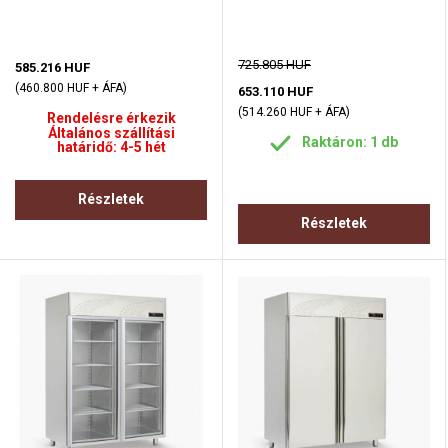
725.805 HUF
585.216 HUF
(460.800 HUF + ÁFA)
653.110 HUF
(514.260 HUF + ÁFA)
Rendelésre érkezik
Általános szállítási
Raktáron: 1 db
határidő: 4-5 hét
Részletek
Részletek