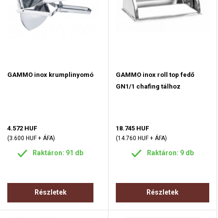
GAMMO inox krumplinyomó
GAMMO inox roll top fedő
GN1/1 chafing tálhoz
4.572 HUF
18.745 HUF
(3.600 HUF + ÁFA)
(14.760 HUF + ÁFA)
Raktáron: 91 db
Raktáron: 9 db
Részletek
Részletek