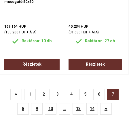
mosogató 50x50
169.164 HUF
40.234 HUF
(133.200 HUF + ÁFA)
(31.680 HUF + ÁFA)
Raktáron: 10 db
Raktáron: 27 db
Részletek
Részletek
1
2
3
4
5
6
7
8
9
10
...
13
14