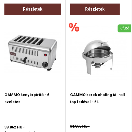
Részletek
Részletek
Kifutó
GAMMO kenyérpirító - 6
GAMMO kerek chafing tál roll
szeletes
top fedővel - 6 L
31.090 HUF
38.862 HUF