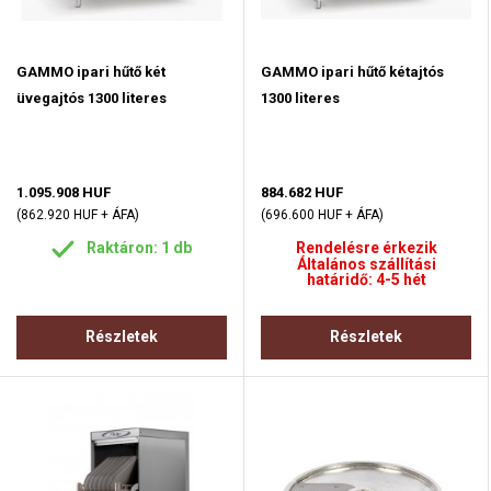
GAMMO ipari hűtő két
GAMMO ipari hűtő kétajtós
üvegajtós 1300 literes
1300 literes
1.095.908 HUF
884.682 HUF
(862.920 HUF + ÁFA)
(696.600 HUF + ÁFA)
Raktáron: 1 db
Rendelésre érkezik
Általános szállítási
határidő: 4-5 hét
Részletek
Részletek