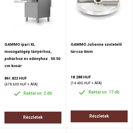
GAMMO ipari XL
GAMMO Julienne szeletelő
mosogatógép tányérhoz,
tárcsa 4mm
pohárhoz és edényhez . 50.50
cm kosár
18.288 HUF
861.822 HUF
(14.400 HUF + ÁFA)
(678.600 HUF + ÁFA)
Raktáron: 17 db
Raktáron: 2 db
Részletek
Részletek