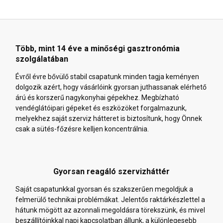
Több, mint 14 éve a minőségi gasztronómia
szolgálatában
Évről évre bővülő stabil csapatunk minden tagja keményen
dolgozik azért, hogy vásárlóink gyorsan juthassanak elérhető
árú és korszerű nagykonyhai gépekhez. Megbízható
vendéglátóipari gépeket és eszközöket forgalmazunk,
melyekhez saját szerviz hátteret is biztosítunk, hogy Önnek
csak a sütés-főzésre kelljen koncentrálnia.
Gyorsan reagáló szervizháttér
Saját csapatunkkal gyorsan és szakszerűen megoldjuk a
felmerülő technikai problémákat. Jelentős raktárkészlettel a
hátunk mögött az azonnali megoldásra törekszünk, és mivel
beszállítóinkkal napi kapcsolatban állunk, a különlegesebb