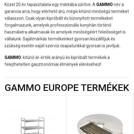
Közel 20 év tapasztalata egy márkába sűrítve. A
GAMMO
név a
garancia arra, hogy elérhető árú, mégis kitűnő minőségű terméket
válasszon. Csak olyan kipróbált és bizonyított termékeket
forgalmazunk, amelyek professzionális konyhán történő
használatra alkalmasak és amelyek minőségéért felelősséget is
vállalunk. Sajátmárkás termékeinket gyorsan kiszállítjuk és
szükség esetén saját szerviz csapatunkkal gyorsan is javítjuk.
GAMMO
: kitűnő ár-érték arányú és kipróbált termékek a
felejthetetlen gasztronómiai élmények eléréséhez!
GAMMO EUROPE TERMÉKEK