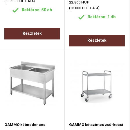
(30.600 HUF + ÁFA)
22.860 HUF
(18.000 HUF + ÁFA)
Raktáron: 50 db
Raktáron: 1 db
Részletek
Részletek
GAMMO kétmedencés
GAMMO kétszintes zsúrkocsi