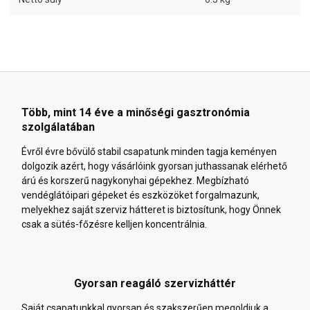
Több, mint 14 éve a minőségi gasztronómia
szolgálatában
Évről évre bővülő stabil csapatunk minden tagja keményen
dolgozik azért, hogy vásárlóink gyorsan juthassanak elérhető
árú és korszerű nagykonyhai gépekhez. Megbízható
vendéglátóipari gépeket és eszközöket forgalmazunk,
melyekhez saját szerviz hátteret is biztosítunk, hogy Önnek
csak a sütés-főzésre kelljen koncentrálnia.
Gyorsan reagáló szervizháttér
Saját csapatunkkal gyorsan és szakszerűen megoldjuk a