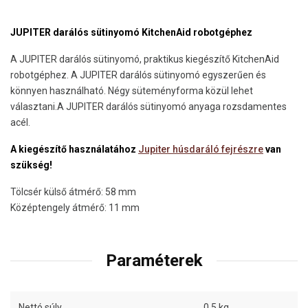
JUPITER darálós sütinyomó KitchenAid robotgéphez
A JUPITER darálós sütinyomó, praktikus kiegészítő KitchenAid
robotgéphez. A JUPITER darálós sütinyomó egyszerűen és
könnyen használható. Négy süteményforma közül lehet
választani.A JUPITER darálós sütinyomó anyaga rozsdamentes
acél.
A kiegészítő használatához
Jupiter húsdaráló fejrészre
van
szükség!
Tölcsér külső átmérő: 58 mm
Középtengely átmérő: 11 mm
Paraméterek
Nettó súly
0.5 kg