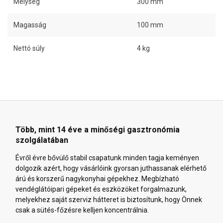
Mélység
300 mm
Magasság
100 mm
Nettó súly
4 kg
Több, mint 14 éve a minőségi gasztronómia
szolgálatában
Évről évre bővülő stabil csapatunk minden tagja keményen
dolgozik azért, hogy vásárlóink gyorsan juthassanak elérhető
árú és korszerű nagykonyhai gépekhez. Megbízható
vendéglátóipari gépeket és eszközöket forgalmazunk,
melyekhez saját szerviz hátteret is biztosítunk, hogy Önnek
csak a sütés-főzésre kelljen koncentrálnia.