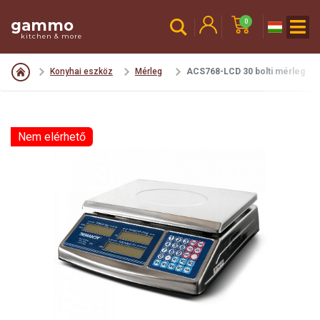
gammo
0
kitchen & more
Konyhai eszköz
Mérleg
ACS768-LCD 30 bolti mérleg
Nem elérhető