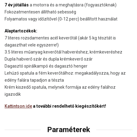
7 év jótállás
a motorra és a meghajtásra (fogyasztóknak)
Fokozatmentesen állítható sebesség
Folyamatos vagy időzítővel (0-12 perc) beállított használat
Alaptartozékok:
7 literes rozsdamentes acél keverőtál (akár 5 kg tésztát is
dagaszthat vele egyszerre!)
3.5 literes műanyag keverőtál habveréshez, krémkeveréshez
Dupla habverő szár és dupla krémkeverő szár
Dagasztó spirálkampó és dagasztó henger
Lehúzó spatula a fém keverőtálhoz: megakadályozza, hogy az
edény falára tapadjon a tészta
Krém kiszedő spatula, melynek formája az edény falához
igazodik
Kattintson ide
a további rendelhető kiegészítőkért!
Paraméterek