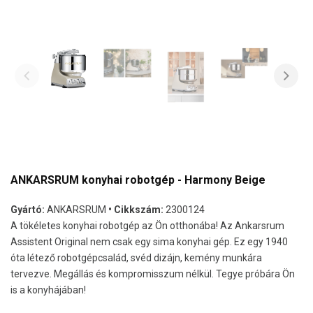
ANKARSRUM konyhai robotgép - Harmony Beige
Gyártó:
ANKARSRUM
• Cikkszám:
2300124
A tökéletes konyhai robotgép az Ön otthonába! Az Ankarsrum
Assistent Original nem csak egy sima konyhai gép. Ez egy 1940
óta létező robotgépcsalád, svéd dizájn, kemény munkára
tervezve. Megállás és kompromisszum nélkül. Tegye próbára Ön
is a konyhájában!