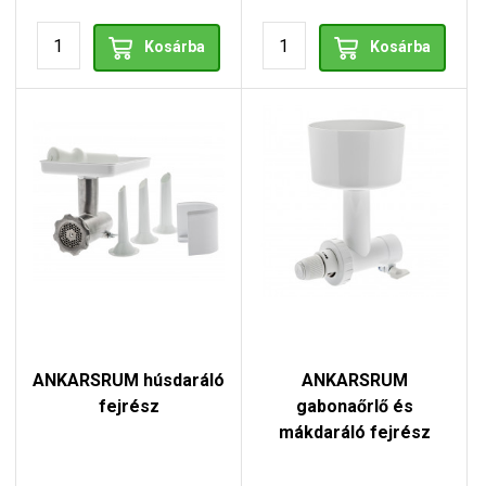
Kosárba
Kosárba
ANKARSRUM húsdaráló
ANKARSRUM
fejrész
gabonaőrlő és
mákdaráló fejrész