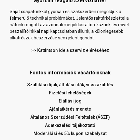
Gyorsan reagáló szervizháttér
Saját csapatunkkal gyorsan és szakszerűen megoldjuk a
felmerülő technikai problémákat. Jelentős raktárkészlettel a
hátunk mögött az azonnali megoldásra törekszünk, és mivel
beszállítóinkkal napi kapcsolatban állunk, a különlegesebb
alkatrészek beszerzése sem jelent gondot.
>> Kattintson ide a szerviz eléréséhez
Fontos információk vásárlóinknak
Szállítási díjak, átfutási idők, visszaküldés
Fizetési lehetőségek
Elállási jog
Ajánlatkérés menete
Általános Szerződési Feltételek (ÁSZF)
Adatkezelési tájékoztató
Moderálási és 5% kupon szabályzat