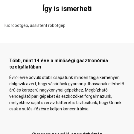
Így is ismerheti
lux robotgép, assistent robotgép
Több, mint 14 éve a minőségi gasztronómia
szolgálatában
Évről évre bővülő stabil csapatunk minden tagja keményen
dolgozik azért, hogy vásárlóink gyorsan juthassanak elérhető
árú és korszerű nagykonyhai gépekhez. Megbízható
vendéglátóipari gépeket és eszközöket forgalmazunk,
melyekhez saját szerviz hátteret is biztosítunk, hogy Önnek
csak a sütés-főzésre kelljen koncentrálnia.