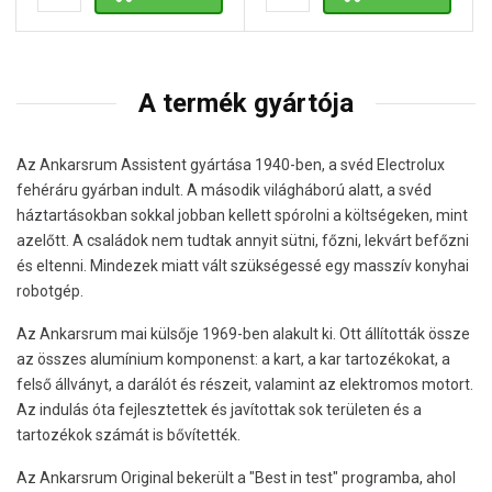
A termék gyártója
Az Ankarsrum Assistent gyártása 1940-ben, a svéd Electrolux
fehéráru gyárban indult. A második világháború alatt, a svéd
háztartásokban sokkal jobban kellett spórolni a költségeken, mint
azelőtt. A családok nem tudtak annyit sütni, főzni, lekvárt befőzni
és eltenni. Mindezek miatt vált szükségessé egy masszív konyhai
robotgép.
Az Ankarsrum mai külsője 1969-ben alakult ki. Ott állították össze
az összes alumínium komponenst: a kart, a kar tartozékokat, a
felső állványt, a darálót és részeit, valamint az elektromos motort.
Az indulás óta fejlesztettek és javítottak sok területen és a
tartozékok számát is bővítették.
Az Ankarsrum Original bekerült a "Best in test" programba, ahol