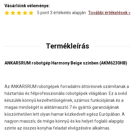
Vásárlóink véleménye:
5 pont 3 értékelés alapján
További értékelések »
Termékleírás
ANKARSRUM robotgép
Harmony Beige
színben (
AKM6230HB)
Az ANKARSRUM robotgépek forradalmi áttörésnek számítanak a
háztartási és félprofesszionális robotgépek világában. Ez a svéd
készülék könnyű kezelhetőségének, számos funkciójának és a
magas minőségét is alátámasztó 7 év gyártói garanciájának
köszönhetően lett olyan hamar közkedvelt egész Európában. A
nagyon masszív, de mégis könnyű és kis helyet foglaló alapgép
szinte az összes konyhai feladat elvégzésére alkalmas.