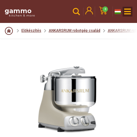
gammo
0
kitchen & more
Előkészítés
ANKARSRUM robotgép család
ANKARSRUM rob