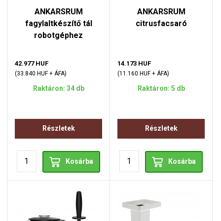
ANKARSRUM
ANKARSRUM
fagylaltkészítő tál
citrusfacsaró
robotgéphez
42.977 HUF
14.173 HUF
(33.840 HUF + ÁFA)
(11.160 HUF + ÁFA)
Raktáron: 34 db
Raktáron: 5 db
Részletek
Részletek
Kosárba
Kosárba