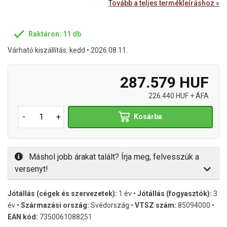
Tovább a teljes termékleíráshoz »
Raktáron: 11 db
Várható kiszállítás: kedd • 2026.08.11.
287.579 HUF
226.440 HUF + ÁFA
-
+
Kosárba
Máshol jobb árakat talált? Írja meg, felvesszük a
versenyt!
Jótállás (cégek és szervezetek):
1 év •
Jótállás (fogyasztók):
3
év •
Származási ország:
Svédország •
VTSZ szám:
85094000 •
EAN kód:
7350061088251