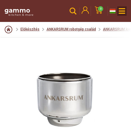
gammo
0
kitchen & more
Előkészítés
ANKARSRUM robotgép család
ANKARSRUM kieg