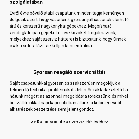
szolgálatában
Évről évre bővülő stabil csapatunk minden tagja keményen
dolgozik azért, hogy vásárlóink gyorsan juthassanak elérhető
árú és korszerű nagykonyhai gépekhez. Megbízható
vendéglátóipari gépeket és eszközöket forgalmazunk,
melyekhez saját szerviz hátteret is biztosítunk, hogy Önnek
csak a sütés-főzésre kelljen koncentrálnia.
Gyorsan reagáló szervizháttér
Saját csapatunkkal gyorsan és szakszerűen megoldjuk a
felmerülő technikai problémákat. Jelentős raktárkészlettel a
hátunk mögött az azonnali megoldásra törekszünk, és mivel
beszállítóinkkal napi kapcsolatban állunk, a különlegesebb
alkatrészek beszerzése sem jelent gondot.
>> Kattintson ide a szerviz eléréséhez