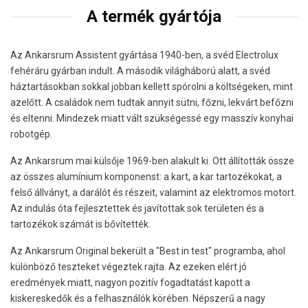
A termék gyártója
Az Ankarsrum Assistent gyártása 1940-ben, a svéd Electrolux
fehéráru gyárban indult. A második világháború alatt, a svéd
háztartásokban sokkal jobban kellett spórolni a költségeken, mint
azelőtt. A családok nem tudtak annyit sütni, főzni, lekvárt befőzni
és eltenni. Mindezek miatt vált szükségessé egy masszív konyhai
robotgép.
Az Ankarsrum mai külsője 1969-ben alakult ki. Ott állították össze
az összes alumínium komponenst: a kart, a kar tartozékokat, a
felső állványt, a darálót és részeit, valamint az elektromos motort.
Az indulás óta fejlesztettek és javítottak sok területen és a
tartozékok számát is bővítették.
Az Ankarsrum Original bekerült a "Best in test" programba, ahol
különböző teszteket végeztek rajta. Az ezeken elért jó
eredmények miatt, nagyon pozitív fogadtatást kapott a
kiskereskedők és a felhasználók körében. Népszerű a nagy