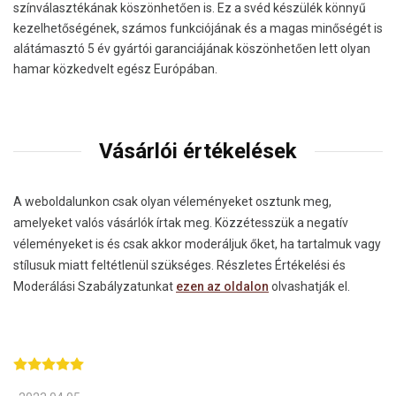
színválasztékának köszönhetően is. Ez a svéd készülék könnyű
kezelhetőségének, számos funkciójának és a magas minőségét is
alátámasztó 5 év gyártói garanciájának köszönhetően lett olyan
hamar közkedvelt egész Európában.
Vásárlói értékelések
A weboldalunkon csak olyan véleményeket osztunk meg,
amelyeket valós vásárlók írtak meg. Közzétesszük a negatív
véleményeket is és csak akkor moderáljuk őket, ha tartalmuk vagy
stílusuk miatt feltétlenül szükséges. Részletes Értékelési és
Moderálási Szabályzatunkat
ezen az oldalon
olvashatják el.