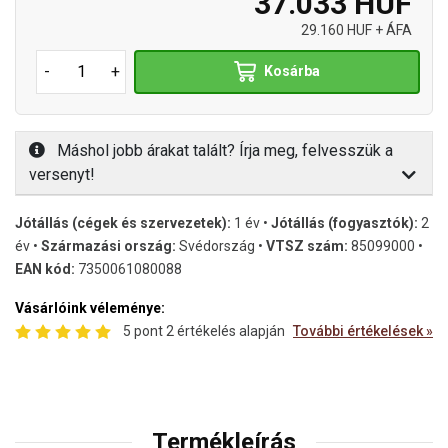
37.033 HUF
29.160 HUF + ÁFA
-
+
Kosárba
Máshol jobb árakat talált? Írja meg, felvesszük a
versenyt!
Jótállás (cégek és szervezetek):
1 év •
Jótállás (fogyasztók):
2
év •
Származási ország:
Svédország •
VTSZ szám:
85099000 •
EAN kód:
7350061080088
Vásárlóink véleménye:
5 pont 2 értékelés alapján
További értékelések »
Termékleírás