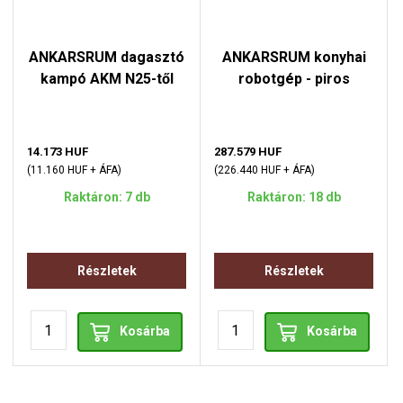
ANKARSRUM dagasztó
ANKARSRUM konyhai
kampó AKM N25-től
robotgép - piros
14.173 HUF
287.579 HUF
(11.160 HUF + ÁFA)
(226.440 HUF + ÁFA)
Raktáron: 7 db
Raktáron: 18 db
Részletek
Részletek
Kosárba
Kosárba