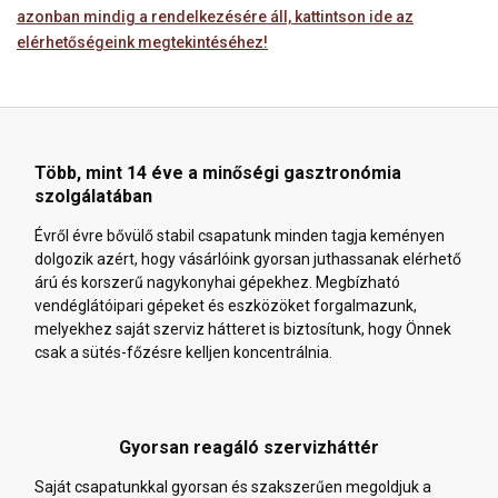
azonban mindig a rendelkezésére áll, kattintson ide az
elérhetőségeink megtekintéséhez!
Több, mint 14 éve a minőségi gasztronómia
szolgálatában
Évről évre bővülő stabil csapatunk minden tagja keményen
dolgozik azért, hogy vásárlóink gyorsan juthassanak elérhető
árú és korszerű nagykonyhai gépekhez. Megbízható
vendéglátóipari gépeket és eszközöket forgalmazunk,
melyekhez saját szerviz hátteret is biztosítunk, hogy Önnek
csak a sütés-főzésre kelljen koncentrálnia.
Gyorsan reagáló szervizháttér
Saját csapatunkkal gyorsan és szakszerűen megoldjuk a