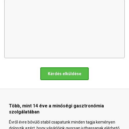
Kérdés elküldése
Több, mint 14 éve a minőségi gasztronómia
szolgálatában
Évről évre bővülő stabil csapatunk minden tagja keményen
dolgozik azért, hogy vásárlóink gyorsan juthassanak elérhető