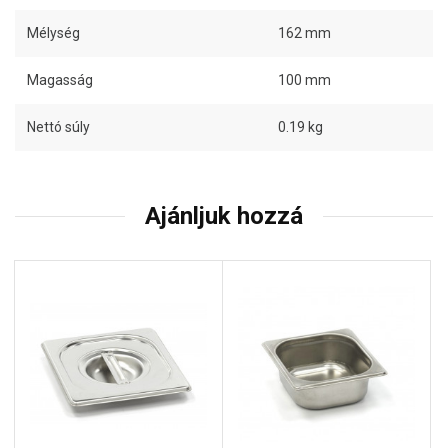
Mélység
162 mm
Magasság
100 mm
Nettó súly
0.19 kg
Ajánljuk hozzá