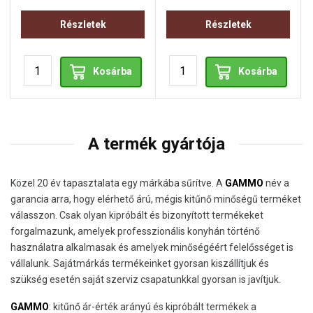
Részletek
Részletek
Kosárba
Kosárba
A termék gyártója
Közel 20 év tapasztalata egy márkába sűrítve. A
GAMMO
név a
garancia arra, hogy elérhető árú, mégis kitűnő minőségű terméket
válasszon. Csak olyan kipróbált és bizonyított termékeket
forgalmazunk, amelyek professzionális konyhán történő
használatra alkalmasak és amelyek minőségéért felelősséget is
vállalunk. Sajátmárkás termékeinket gyorsan kiszállítjuk és
szükség esetén saját szerviz csapatunkkal gyorsan is javítjuk.
GAMMO
: kitűnő ár-érték arányú és kipróbált termékek a