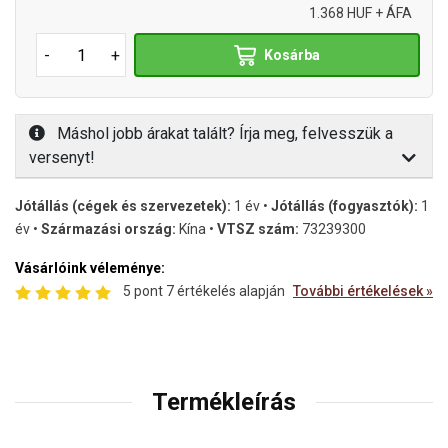
1.368 HUF + ÁFA
-
+
Kosárba
Máshol jobb árakat talált? Írja meg, felvesszük a
versenyt!
Jótállás (cégek és szervezetek):
1 év •
Jótállás (fogyasztók):
1
év •
Származási ország:
Kína •
VTSZ szám:
73239300
Vásárlóink véleménye:
5 pont 7 értékelés alapján
További értékelések »
Termékleírás