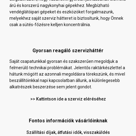
árú és korszerű nagykonyhai gépekhez. Megbízható
vendéglátóipari gépeket és eszközöket forgalmazunk,
melyekhez saját szerviz hátteret is biztosítunk, hogy Önnek
csak a sütés-főzésre kelljen koncentrálnia.
Gyorsan reagáló szervizháttér
Saját csapatunkkal gyorsan és szakszerűen megoldjuk a
felmerülő technikai problémákat. Jelentős raktárkészlettel a
hátunk mögött az azonnali megoldásra törekszünk, és mivel
beszállítóinkkal napi kapcsolatban állunk, a különlegesebb
alkatrészek beszerzése sem jelent gondot.
>> Kattintson ide a szerviz eléréséhez
Fontos információk vásárlóinknak
Szállítási díjak, átfutási idők, visszaküldés