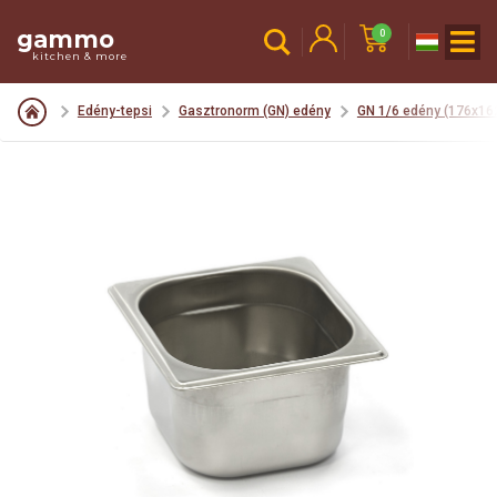
gammo
0
kitchen & more
Edény-tepsi
Gasztronorm (GN) edény
GN 1/6 edény (176x1