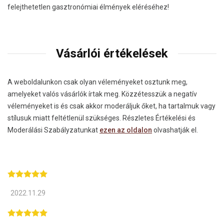
felejthetetlen gasztronómiai élmények eléréséhez!
Vásárlói értékelések
A weboldalunkon csak olyan véleményeket osztunk meg,
amelyeket valós vásárlók írtak meg. Közzétesszük a negatív
véleményeket is és csak akkor moderáljuk őket, ha tartalmuk vagy
stílusuk miatt feltétlenül szükséges. Részletes Értékelési és
Moderálási Szabályzatunkat
ezen az oldalon
olvashatják el.
2022.11.29