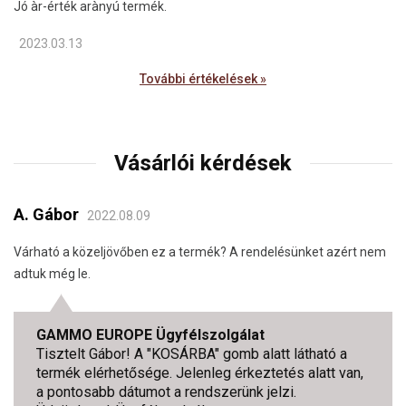
Jó àr-érték arànyú termék.
2023.03.13
További értékelések »
Vásárlói kérdések
A. Gábor
2022.08.09
Várható a közeljövőben ez a termék? A rendelésünket azért nem
adtuk még le.
GAMMO EUROPE Ügyfélszolgálat
Tisztelt Gábor! A "KOSÁRBA" gomb alatt látható a
termék elérhetősége. Jelenleg érkeztetés alatt van,
a pontosabb dátumot a rendszerünk jelzi.