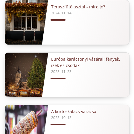
Teraszfűtő asztal - mire jó?
2024. 11. 14.
Európa karácsonyi vásárai: fények,
ízek és csodák
2023. 11. 23.
A kürtőskalács varázsa
2023. 10. 13.