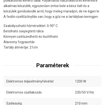
polikarbonát keverő tállal. Folyamatos használatra és keverésre
alkalmas készülék, egyszerűen öntse bele a kész italt és a
készülék gondoskodik arról, hogy meleg maradjon, de ne égjen le.
A fedőn szellőzőnyílás van, hogy a gőz ne a tartályban keringjen.
Szabályozható hőmérséklet: 0-90° C
Betolható csepegtető tálca
Könnyen szétszedhető és tisztítható
Alacsony fogyasztás
Tartály átmérője: 21cm
Paraméterek
Elektromos teljesítményfelvétel
1200 W
Elektromos csatlakozás
230/50 V/Hz
Szélesség
210 mm