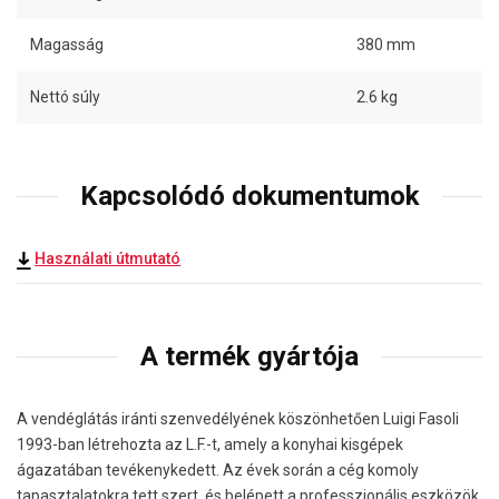
Magasság
380 mm
Nettó súly
2.6 kg
Kapcsolódó dokumentumok
Használati útmutató
A termék gyártója
A vendéglátás iránti szenvedélyének köszönhetően Luigi Fasoli
1993-ban létrehozta az L.F.-t, amely a konyhai kisgépek
ágazatában tevékenykedett. Az évek során a cég komoly
tapasztalatokra tett szert, és belépett a professzionális eszközök