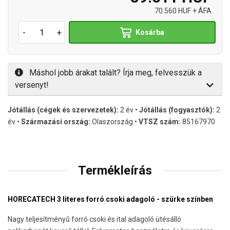
70.560 HUF + ÁFA
-
+
Kosárba
Máshol jobb árakat talált? Írja meg, felvesszük a
versenyt!
Jótállás (cégek és szervezetek):
2 év •
Jótállás (fogyasztók):
2
év •
Származási ország:
Olaszország •
VTSZ szám:
85167970
Termékleírás
HORECATECH 3 literes forró csoki adagoló - szürke színben
Nagy teljesítményű forró csoki és ital adagoló ütésálló