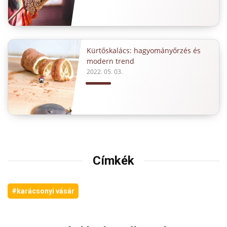
Kürtőskalács: hagyományőrzés és
modern trend
2022. 05. 03.
Címkék
#karácsonyi vásár