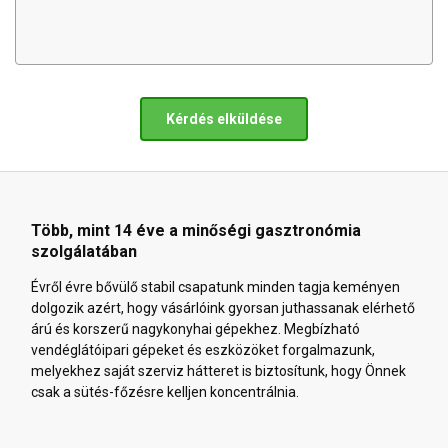
Kérdés elküldése
Több, mint 14 éve a minőségi gasztronómia
szolgálatában
Évről évre bővülő stabil csapatunk minden tagja keményen
dolgozik azért, hogy vásárlóink gyorsan juthassanak elérhető
árú és korszerű nagykonyhai gépekhez. Megbízható
vendéglátóipari gépeket és eszközöket forgalmazunk,
melyekhez saját szerviz hátteret is biztosítunk, hogy Önnek
csak a sütés-főzésre kelljen koncentrálnia.