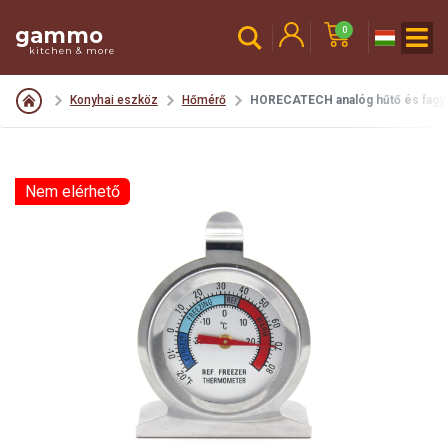
gammo
0
kitchen & more
Konyhai eszköz
Hőmérő
HORECATECH analóg hűtő és fagy
Nem elérhető