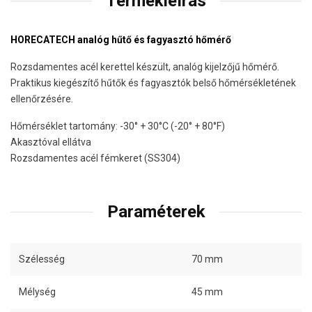
Termékleírás
HORECATECH analóg hűtő és fagyasztó hőmérő
Rozsdamentes acél kerettel készült, analóg kijelzőjű hőmérő.
Praktikus kiegészítő hűtők és fagyasztók belső hőmérsékletének
ellenőrzésére.
Hőmérséklet tartomány: -30° + 30°C (-20° + 80°F)
Akasztóval ellátva
Rozsdamentes acél fémkeret (SS304)
Paraméterek
Szélesség
70 mm
Mélység
45 mm