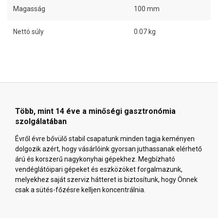
Magasság
100 mm
Nettó súly
0.07 kg
Több, mint 14 éve a minőségi gasztronómia
szolgálatában
Évről évre bővülő stabil csapatunk minden tagja keményen
dolgozik azért, hogy vásárlóink gyorsan juthassanak elérhető
árú és korszerű nagykonyhai gépekhez. Megbízható
vendéglátóipari gépeket és eszközöket forgalmazunk,
melyekhez saját szerviz hátteret is biztosítunk, hogy Önnek
csak a sütés-főzésre kelljen koncentrálnia.