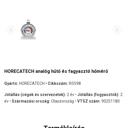
HORECATECH analóg hűtő és fagyasztó hőmérő
Gyártó:
HORECATECH
• Cikkszám:
RS598
Jótállás (cégek és szervezetek):
2 év •
Jótállás (fogyasztók):
2
év •
Származási ország:
Olaszország •
VTSZ szám:
90251180