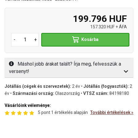
199.796 HUF
157.320 HUF + ÁFA
-
+
Kosárba
Máshol jobb árakat talált? Írja meg, felvesszük a
versenyt!
Jótállás (cégek és szervezetek):
2 év •
Jótállás (fogyasztók):
2
év •
Származási ország:
Olaszország •
VTSZ szám:
84198180
Vásárlóink véleménye:
5 pont 1 értékelés alapján
További értékelések »