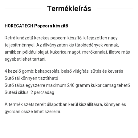
Termékleírás
HORECATECH Popcorn készítő
Retró kinézetű kerekes popcorn készítő, kifejezetten nagy
teljesítménnyel. Az állványzaton kis tárolóedények vannak,
amikben például olajat, kukorica magot, merőkanalat, illetve más
egyebet lehet tartani.
4 kezelő gomb: bekapcsolás, belső világítás, sütés és keverés
Sütő tál könnyen tisztítható
Sütő tálba egyszerre maximum 240 gramm kukoricamag tehető
Sütési ciklus: 2 perc/adag
A termék szétszerelt állapotban kerül kiszállításra, könnyen és
gyorsan össze lehet szerelni.