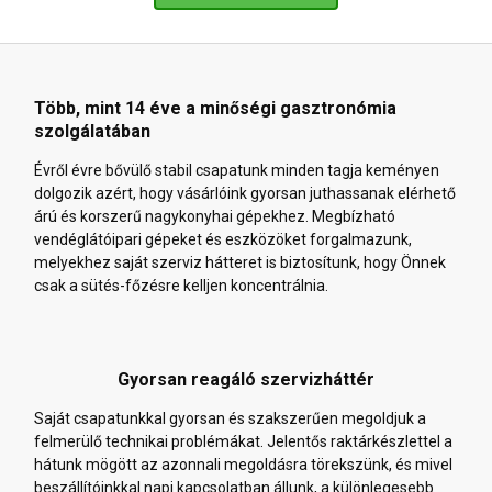
Több, mint 14 éve a minőségi gasztronómia
szolgálatában
Évről évre bővülő stabil csapatunk minden tagja keményen
dolgozik azért, hogy vásárlóink gyorsan juthassanak elérhető
árú és korszerű nagykonyhai gépekhez. Megbízható
vendéglátóipari gépeket és eszközöket forgalmazunk,
melyekhez saját szerviz hátteret is biztosítunk, hogy Önnek
csak a sütés-főzésre kelljen koncentrálnia.
Gyorsan reagáló szervizháttér
Saját csapatunkkal gyorsan és szakszerűen megoldjuk a
felmerülő technikai problémákat. Jelentős raktárkészlettel a
hátunk mögött az azonnali megoldásra törekszünk, és mivel
beszállítóinkkal napi kapcsolatban állunk, a különlegesebb