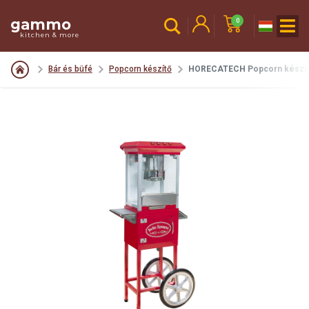
gammo
0
kitchen & more
Bár és büfé
Popcorn készítő
HORECATECH Popcorn készít