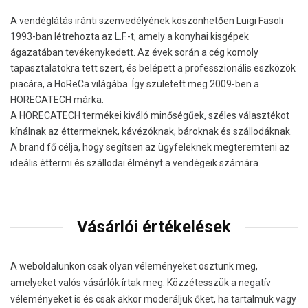
A vendéglátás iránti szenvedélyének köszönhetően Luigi Fasoli
1993-ban létrehozta az L.F.-t, amely a konyhai kisgépek
ágazatában tevékenykedett. Az évek során a cég komoly
tapasztalatokra tett szert, és belépett a professzionális eszközök
piacára, a HoReCa világába. Így született meg 2009-ben a
HORECATECH márka.
A HORECATECH termékei kiváló minőségűek, széles választékot
kínálnak az éttermeknek, kávézóknak, bároknak és szállodáknak.
A brand fő célja, hogy segítsen az ügyfeleknek megteremteni az
ideális éttermi és szállodai élményt a vendégeik számára.
Vásárlói értékelések
A weboldalunkon csak olyan véleményeket osztunk meg,
amelyeket valós vásárlók írtak meg. Közzétesszük a negatív
véleményeket is és csak akkor moderáljuk őket, ha tartalmuk vagy