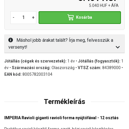
5.040 HUF + ÁFA
-
+
Kosárba
Máshol jobb árakat talált? Írja meg, felvesszük a
versenyt!
Jótállás (cégek és szervezetek):
1 év •
Jótállás (fogyasztók):
1
év •
Származási ország:
Olaszország •
VTSZ szám:
84389000 •
EAN kód:
8005782003104
Termékleírás
IMPERIA Ravioli giganti ravioli forma nyújtófával - 12 osztás
Praktikus ravioli készítő forma-szett, házi ravioli készítésére.