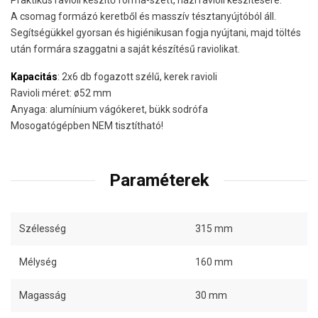
A csomag formázó keretből és masszív tésztanyújtóból áll.
Segítségükkel gyorsan és higiénikusan fogja nyújtani, majd töltés
után formára szaggatni a saját készítésű raviolikat.
Kapacitás
: 2x6 db fogazott szélű, kerek ravioli
Ravioli méret: ø52 mm
Anyaga: alumínium vágókeret, bükk sodrófa
Mosogatógépben NEM tisztítható!
Paraméterek
Szélesség
315 mm
Mélység
160 mm
Magasság
30 mm