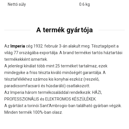
Nettó súly
0.6 kg
A termék gyártója
Az
Imperia
cég 1932. február 3-án alakult meg. Tésztagépeit a
világ 77 országába exportálja. A brand termékei tartós háztartási
termékekként ismertek.
A jelenlegi kínálat több mint 25 terméket tartalmaz, ezek
mindegyike a friss tészta kiváló minőségét garantálja. A
tésztafélékhez számos kis konyhai eszköz (reszelő,
paradicsomfacsaró és húsdaráló) csatlakozott.
Az Imperia három termékcsaláddal rendelkezik: HÁZI,
PROFESSZIONÁLIS és ELEKTROMOS KÉSZÜLÉKEK.
A gyártást a torinói Sant'Ambrogio-ban található gyárban végzik.
Minden termék 100%-ban olasz.