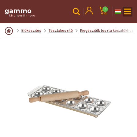
gammo
0
kitchen & more
Előkészítés
Tésztakészítő
Kiegészítők tészta készítőkhöz