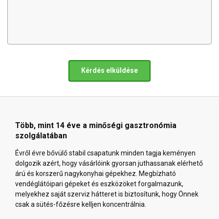
Kérdés elküldése
Több, mint 14 éve a minőségi gasztronómia
szolgálatában
Évről évre bővülő stabil csapatunk minden tagja keményen
dolgozik azért, hogy vásárlóink gyorsan juthassanak elérhető
árú és korszerű nagykonyhai gépekhez. Megbízható
vendéglátóipari gépeket és eszközöket forgalmazunk,
melyekhez saját szerviz hátteret is biztosítunk, hogy Önnek
csak a sütés-főzésre kelljen koncentrálnia.