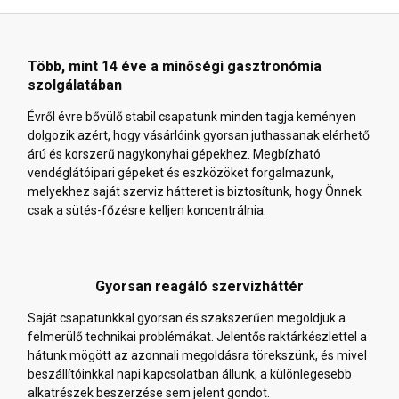
Több, mint 14 éve a minőségi gasztronómia
szolgálatában
Évről évre bővülő stabil csapatunk minden tagja keményen
dolgozik azért, hogy vásárlóink gyorsan juthassanak elérhető
árú és korszerű nagykonyhai gépekhez. Megbízható
vendéglátóipari gépeket és eszközöket forgalmazunk,
melyekhez saját szerviz hátteret is biztosítunk, hogy Önnek
csak a sütés-főzésre kelljen koncentrálnia.
Gyorsan reagáló szervizháttér
Saját csapatunkkal gyorsan és szakszerűen megoldjuk a
felmerülő technikai problémákat. Jelentős raktárkészlettel a
hátunk mögött az azonnali megoldásra törekszünk, és mivel
beszállítóinkkal napi kapcsolatban állunk, a különlegesebb
alkatrészek beszerzése sem jelent gondot.