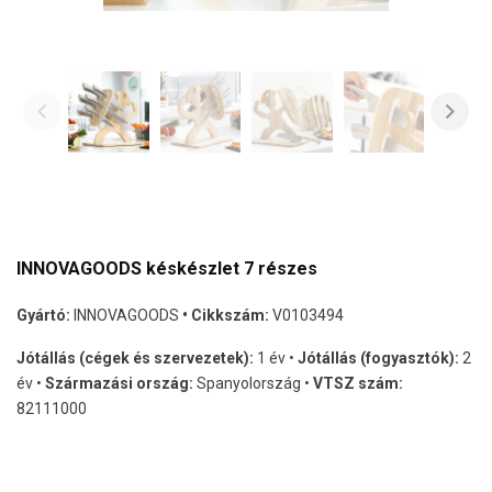
INNOVAGOODS késkészlet 7 részes
Gyártó:
INNOVAGOODS
• Cikkszám:
V0103494
Jótállás (cégek és szervezetek):
1 év •
Jótállás (fogyasztók):
2
év •
Származási ország:
Spanyolország •
VTSZ szám:
82111000