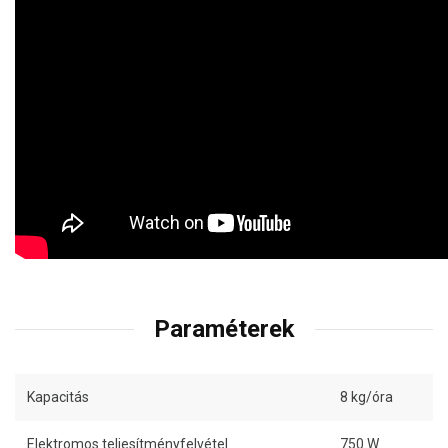
Paraméterek
Kapacitás
8 kg/óra
Elektromos teljesítményfelvétel
750 W