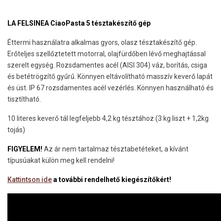
LA FELSINEA CiaoPasta 5 tésztakészítő gép
Éttermi használatra alkalmas gyors, olasz tésztakészítő gép.
Erőteljes szellőztetett motorral, olajfürdőben lévő meghajtással
szerelt egység. Rozsdamentes acél (AISI 304) váz, borítás, csiga
és betétrögzítő gyűrű. Könnyen eltávolítható masszív keverő lapát
és üst. IP 67 rozsdamentes acél vezérlés. Könnyen használható és
tisztítható.
10 literes keverő tál legfeljebb 4,2 kg tésztához (3 kg liszt + 1,2kg
tojás)
FIGYELEM!
Az ár nem tartalmaz tésztabetéteket, a kívánt
típusúakat külön meg kell rendelni!
Kattintson ide
a további rendelhető kiegészítőkért!