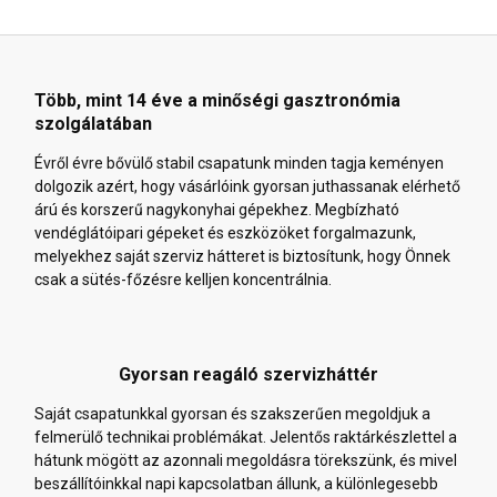
Több, mint 14 éve a minőségi gasztronómia
szolgálatában
Évről évre bővülő stabil csapatunk minden tagja keményen
dolgozik azért, hogy vásárlóink gyorsan juthassanak elérhető
árú és korszerű nagykonyhai gépekhez. Megbízható
vendéglátóipari gépeket és eszközöket forgalmazunk,
melyekhez saját szerviz hátteret is biztosítunk, hogy Önnek
csak a sütés-főzésre kelljen koncentrálnia.
Gyorsan reagáló szervizháttér
Saját csapatunkkal gyorsan és szakszerűen megoldjuk a
felmerülő technikai problémákat. Jelentős raktárkészlettel a
hátunk mögött az azonnali megoldásra törekszünk, és mivel
beszállítóinkkal napi kapcsolatban állunk, a különlegesebb