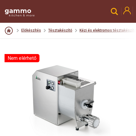
gammo
kitchen & more
Előkészítés
Tésztakészítő
Kézi és elektromos tésztakészít
Nem elérhető