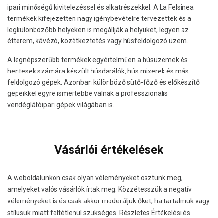
ipari minőségű kivitelezéssel és alkatrészekkel. A La Felsinea
termékek kifejezetten nagy igénybevételre tervezettek és a
legkülönbözőbb helyeken is megállják a helyüket, legyen az
étterem, kávézó, közétkeztetés vagy húsfeldolgozó üzem.
A legnépszerűbb termékek egyértelműen a húsüzemek és
hentesek számára készült húsdarálók, hús mixerek és más
feldolgozó gépek. Azonban különböző sütő-főző és előkészítő
gépeikkel egyre ismertebbé válnak a professzionális
vendéglátóipari gépek világában is.
Vásárlói értékelések
A weboldalunkon csak olyan véleményeket osztunk meg,
amelyeket valós vásárlók írtak meg. Közzétesszük a negatív
véleményeket is és csak akkor moderáljuk őket, ha tartalmuk vagy
stílusuk miatt feltétlenül szükséges. Részletes Értékelési és