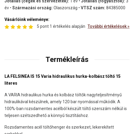
Jótállás (cégek és szervezetek):
1 év •
Jótállás (fogyasztók):
3
év •
Származási ország:
Olaszország •
VTSZ szám:
84385000
Vásárlóink véleménye:
5 pont 1 értékelés alapján
További értékelések »
Termékleírás
LA FELSINEA IS 15 Varia hidraulikus hurka-kolbász töltő 15
literes
A VARIA hidraulikus hurka és kolbász töltők nagyteljesítményű
hidraulikával készülnek, amely 120 bar nyomással működik. A
100%-ban rozsdamentes acélból készült töltő szerszám nélkül is
teljesen szétszedhető a könnyű tisztításhoz.
Rozsdamentes acél töltőhenger és szerkezet, lekerekített