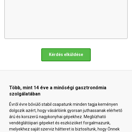
Kérdés elküldése
Több, mint 14 éve a minőségi gasztronómia
szolgálatában
Évről évre bővülő stabil csapatunk minden tagja keményen
dolgozik azért, hogy vásárlóink gyorsan juthassanak elérhető
árú és korszerű nagykonyhai gépekhez. Megbízható
vendéglátóipari gépeket és eszközöket forgalmazunk,
melyekhez saját szerviz hátteret is biztosítunk, hogy Önnek