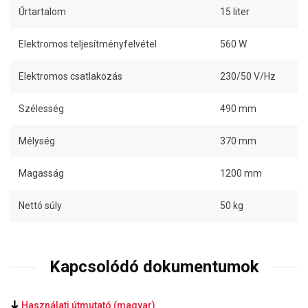
Űrtartalom
15 liter
Elektromos teljesítményfelvétel
560 W
Elektromos csatlakozás
230/50 V/Hz
Szélesség
490 mm
Mélység
370 mm
Magasság
1200 mm
Nettó súly
50 kg
Kapcsolódó dokumentumok
Használati útmutató (magyar)