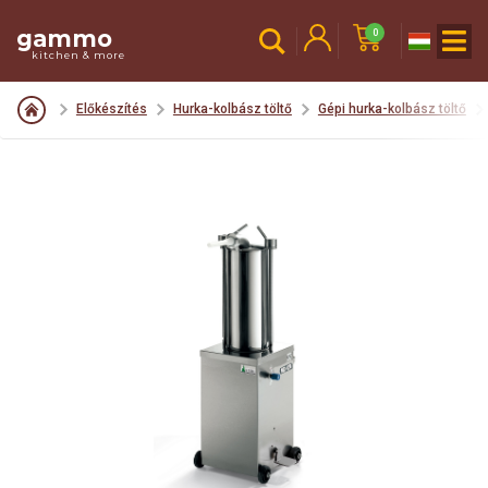
gammo
0
kitchen & more
Előkészítés
Hurka-kolbász töltő
Gépi hurka-kolbász töltő