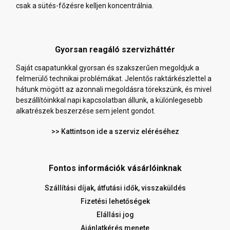
csak a sütés-főzésre kelljen koncentrálnia.
Gyorsan reagáló szervizháttér
Saját csapatunkkal gyorsan és szakszerűen megoldjuk a
felmerülő technikai problémákat. Jelentős raktárkészlettel a
hátunk mögött az azonnali megoldásra törekszünk, és mivel
beszállítóinkkal napi kapcsolatban állunk, a különlegesebb
alkatrészek beszerzése sem jelent gondot.
>> Kattintson ide a szerviz eléréséhez
Fontos információk vásárlóinknak
Szállítási díjak, átfutási idők, visszaküldés
Fizetési lehetőségek
Elállási jog
Ajánlatkérés menete