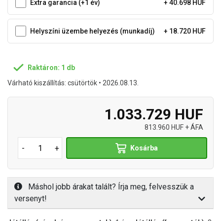
Extra garancia (+1 év)
+ 40.698 HUF
Helyszíni üzembe helyezés (munkadíj)
+ 18.720 HUF
Raktáron: 1 db
Várható kiszállítás: csütörtök • 2026.08.13.
1.033.729 HUF
813.960 HUF + ÁFA
-
+
Kosárba
Máshol jobb árakat talált? Írja meg, felvesszük a
versenyt!