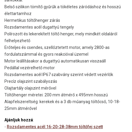
sarkokkal.
Belső szilikon tömítő gyűrűk a tökéletes záródáshoz és hosszú
élettartamhoz
Hermetikus töltőhenger zárás
Rozsdamentes acél dugattyú tengely
Polírozott és lekerekített töltő henger, mely mindkét oldaláról
felhelyezhető
Erőteljes és csendes, szellőztetett motor, amely 2800-as
fordulatszámmal és gyors reakcióval üzemel
Motor leállításakor a dugattyú automatikusan visszaáll
Pedállal vezérelhető motor
Rozsdamentes acél IP67 szabvány szerint védett vezérlők
Precíz olajszint szabályozás
Olajtartály olajszint mérővel
Töltőhenger méretei: 200 mm átmérő x 495mm hosszú
Alapfelszereltség: kerekek és a 3 db műanyag töltőcső, 10-18-
25mm átmérővel
Ajánljuk hozzá
:
-
Rozsdamentes acél 16-20-28-38mm töltőfej szett