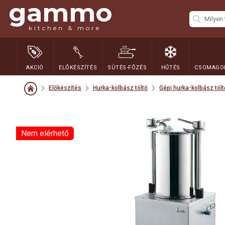
gammo
kitchen & more
AKCIÓ
ELŐKÉSZÍTÉS
SÜTÉS-FŐZÉS
HŰTÉS
CSOMAGOL
Előkészítés
Hurka-kolbász töltő
Gépi hurka-kolbász tölt
Nem elérhető