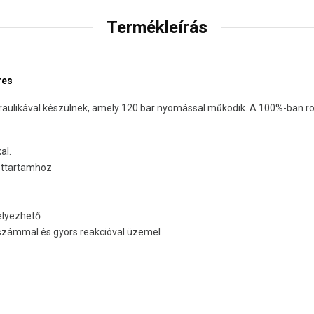
Termékleírás
res
draulikával készülnek, amely 120 bar nyomással működik. A 100%-ban ro
al.
lettartamhoz
helyezhető
atszámmal és gyors reakcióval üzemel