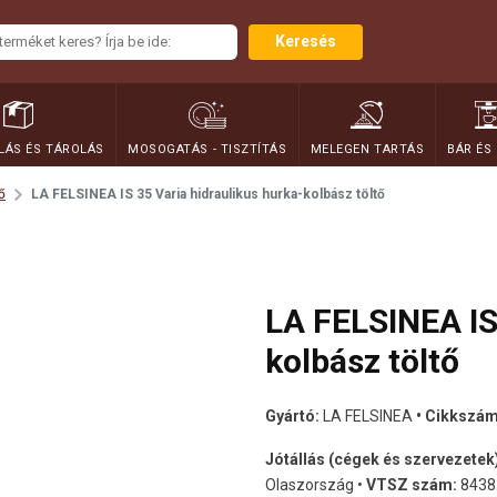
Keresés
ÁS ÉS TÁROLÁS
MOSOGATÁS - TISZTÍTÁS
MELEGEN TARTÁS
BÁR ÉS
ő
LA FELSINEA IS 35 Varia hidraulikus hurka-kolbász töltő
LA FELSINEA IS
kolbász töltő
Gyártó:
LA FELSINEA
• Cikkszám
Jótállás (cégek és szervezetek
Olaszország •
VTSZ szám:
8438