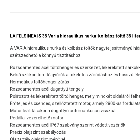
LA FELSINEA IS 35 Varia hidraulikus hurka-kolbász töltő 35 lite
A VARIA hidraulikus hurka és kolbász töltők nagyteljesítményű hi
szétszedhető a könnyű tisztításhoz.
Rozsdamentes acél töltőhenger és szerkezet, lekerekített sarkokk
Belső szilikon tömítő gyűrűk a tökéletes záródáshoz és hosszú é
Hermetikus töltőhenger zárás
Rozsdamentes acél dugattyú tengely
Polírozott és lekerekített töltő henger, mely mindkét oldaláról fel
Erőteljes és csendes, szellőztetett motor, amely 2800-as fordul
Motor leállításakor a dugattyú automatikusan visszaáll
Pedállal vezérelhető motor
Rozsdamentes acél IP67 szabvány szerint védett vezérlők
Precíz olajszint szabályozás
Olajtartály olajszint mérővel