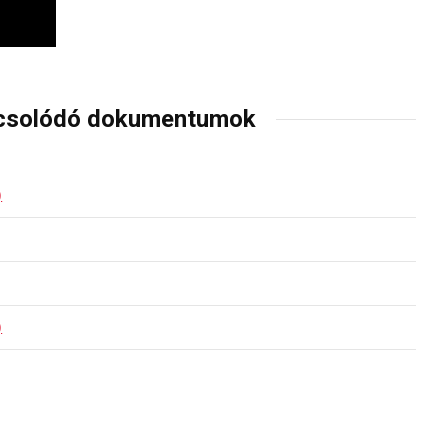
csolódó dokumentumok
)
)