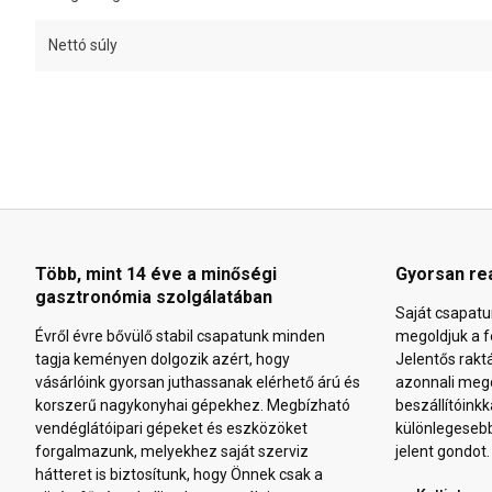
Nettó súly
Több, mint 14 éve a minőségi
Gyorsan re
gasztronómia szolgálatában
Saját csapatu
Évről évre bővülő stabil csapatunk minden
megoldjuk a f
tagja keményen dolgozik azért, hogy
Jelentős rakt
vásárlóink gyorsan juthassanak elérhető árú és
azonnali mego
korszerű nagykonyhai gépekhez. Megbízható
beszállítóinkk
vendéglátóipari gépeket és eszközöket
különlegeseb
forgalmazunk, melyekhez saját szerviz
jelent gondot.
hátteret is biztosítunk, hogy Önnek csak a