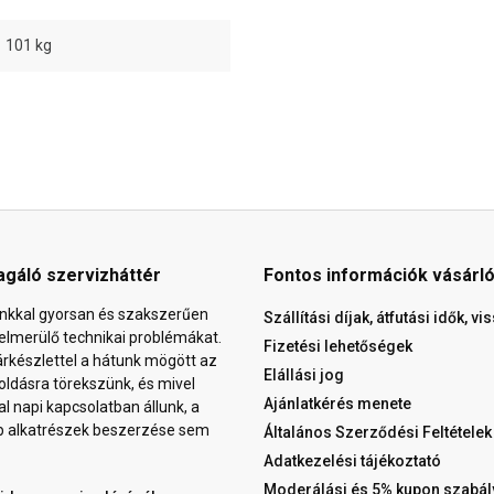
101 kg
agáló szervizháttér
Fontos információk vásárl
nkkal gyorsan és szakszerűen
Szállítási díjak, átfutási idők, v
elmerülő technikai problémákat.
Fizetési lehetőségek
árkészlettel a hátunk mögött az
Elállási jog
ldásra törekszünk, és mivel
Ajánlatkérés menete
al napi kapcsolatban állunk, a
b alkatrészek beszerzése sem
Általános Szerződési Feltételek
Adatkezelési tájékoztató
Moderálási és 5% kupon szabál