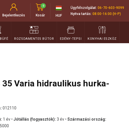
0
Ügyfélszolgálat:
06-70-603-9099
Nyitva tartás:
08:00-16:00 (H-P)
Bejelentkezés
Kosár
HUF
 BÜFÉ
ROZSDAMENTES BÚTOR
EDÉNY-TEPSI
KONYHAI ESZKÖZ
 35 Varia hidraulikus hurka-
:
012110
):
1 év •
Jótállás (fogyasztók):
3 év •
Származási ország:
5000