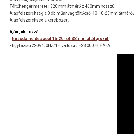
Töltőhenger méretei: 320 mm átmérő x 460mm hosszú
Alapfelszereltség a 3 db műanyag töltőcső, 10-18-25mm átmérőv
Alapfelszereltség a kerék szett
Ajánljuk hozzá
:
-
Rozsdamentes acél 16-20-28-38mm töltőfej szett
- Egyfázisú 220V/50Hz/1~ változat: +28.000 Ft + ÁFA