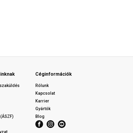
óinknak
Céginformációk
isszaküldés
Rólunk
Kapcsolat
Karrier
Gyártók
 (ÁSZF)
Blog
yzat