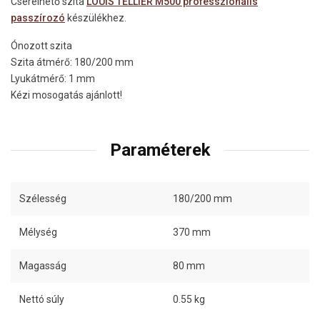
Cserélhető szita
LOUIS TELLIER M500 professzionális
passzírozó
készülékhez.
Ónozott szita
Szita átmérő: 180/200 mm
Lyukátmérő: 1 mm
Kézi mosogatás ajánlott!
Paraméterek
Szélesség
180/200 mm
Mélység
370 mm
Magasság
80 mm
Nettó súly
0.55 kg