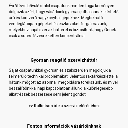
Évről évre bővülő stabil csapatunk minden tagja keményen
dolgozik azért, hogy vásárlóink gyorsan juthassanak elérhető
árú és korszerű nagykonyhai gépekhez. Megbízható
vendéglátóipari gépeket és eszközöket forgalmazunk,
melyekhez saját szerviz hátteret is biztosítunk, hogy Önnek
csak a sütés-főzésre kelljen koncentrálnia.
Gyorsan reagáló szervizháttér
Saját csapatunkkal gyorsan és szakszerűen megoldjuk a
felmerülő technikai problémákat. Jelentős raktárkészlettel a
hátunk mögött az azonnali megoldásra törekszünk, és mivel
beszállítóinkkal napi kapcsolatban állunk, a különlegesebb
alkatrészek beszerzése sem jelent gondot.
>> Kattintson ide a szerviz eléréséhez
Fontos információk vásárlóinknak