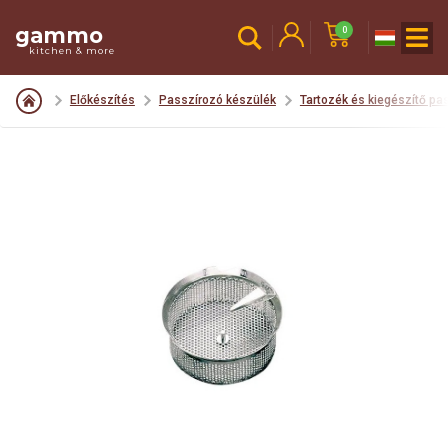
gammo
0
kitchen & more
Előkészítés
Passzírozó készülék
Tartozék és kiegészítő pa