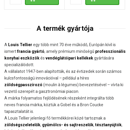
A termék gyártója
A
Louis Tellier
egy több mint 70 éve működő, Európán kívil is
ismert
francia gyártó
, amely prémium minőségű
professzionális
konyhai eszközök
és
vendéglátóipari kellékek
gyártására
specializálódott.
A vállalatot 1947-ben alapították, és az évtizedek során számos
kulcsfontosságú innovációval – például a híres
zöldségpasszírozó
(moulin à légumes) bevezetésével – vívta ki
vezető szerepét a gasztronómiai piacon.
A márka folyamatos fejlődésének részeként integrálta több
neves francia márka, köztük a Gobel és a Bron Coucke
tapasztalatát is.
A Louis Tellier jelenlegi fő termékkörei közé tartoznak a
zöldségszeletelők
,
gyümölcs- és sajtreszelők
,
tésztanyújtók
,