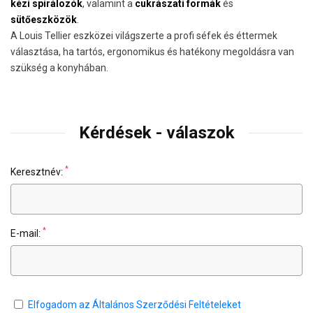
kézi spirálozók
, valamint a
cukrászati formák
és
sütőeszközök
.
A Louis Tellier eszközei világszerte a profi séfek és éttermek
választása, ha tartós, ergonomikus és hatékony megoldásra van
szükség a konyhában.
Kérdések - válaszok
*
Keresztnév:
*
E-mail:
Elfogadom az Általános Szerződési Feltételeket