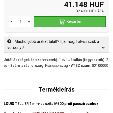
41.148 HUF
32.400 HUF + ÁFA
-
+
Kosárba
Máshol jobb árakat talált? Írja meg, felvesszük a
versenyt!
Jótállás (cégek és szervezetek):
1 év •
Jótállás (fogyasztók):
2
év •
Származási ország:
Franciaország •
VTSZ szám:
82100000
Termékleírás
LOUIS TELLIER 1 mm-es szita M500 profi passzírozóhoz