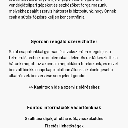
vendéglátóipari gépeket és eszközöket forgalmazunk,
melyekhez saját szerviz hátteret is biztosítunk, hogy Önnek
csak a sütés-főzésre kelljen koncentrálnia.
Gyorsan reagáló szervizháttér
Saját csapatunkkal gyorsan és szakszerűen megoldjuk a
felmerülő technikai problémákat. Jelentős raktárkészlettel a
hátunk mögött az azonnali megoldásra törekszünk, és mivel
beszállítóinkkal napi kapcsolatban állunk, a különlegesebb
alkatrészek beszerzése sem jelent gondot.
>> Kattintson ide a szerviz eléréséhez
Fontos információk vásárlóinknak
Szállítási díjak, átfutási idők, visszaküldés
Fizetési lehetőségek