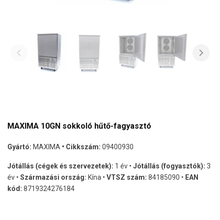
MAXIMA 10GN sokkoló hűtő-fagyasztó
Gyártó:
MAXIMA
• Cikkszám:
09400930
Jótállás (cégek és szervezetek):
1 év •
Jótállás (fogyasztók):
3
év •
Származási ország:
Kína •
VTSZ szám:
84185090 •
EAN
kód:
8719324276184