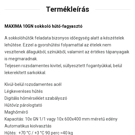
Termékleírás
MAXIMA 10GN sokkoló hűtő-fagyasztó
A sokkolóhűtők feladata bizonyos időegység alatt a készételek
lehűtése. Ezzel a gyorshűtési folyamattal az ételek nem
veszítenek állagukból, színükből, valamint az értékes tápanyagaik
is megmaradnak.
Teljesen rozsdamentes kivitel, süllyesztett fogantyúkkal, belül
lekerekített sarkokkal.
Kívül-belül rozsdamentes acél
Légkeveréses hűtés
Digitális hőmérséklet szabályozó
Hűtővíz párologtató
Maghőmérő
Kapacitás: 10x GN 1/1 vagy 10x 600x400 mm méretű edény
Automatikus kiolvasztás
Hűtés: +70 °C / +3 °C 90 perc =40 kg