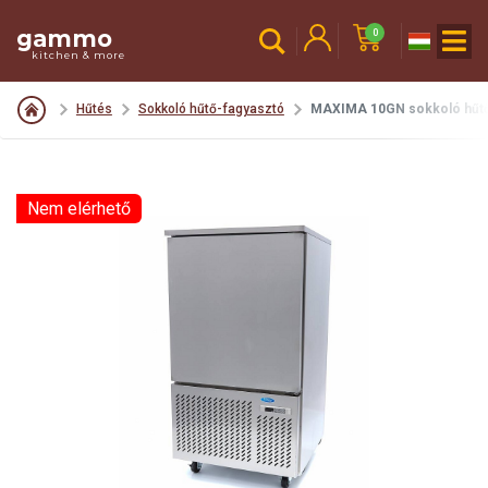
gammo
0
kitchen & more
Hűtés
Sokkoló hűtő-fagyasztó
MAXIMA 10GN sokkoló hűtő
Nem elérhető