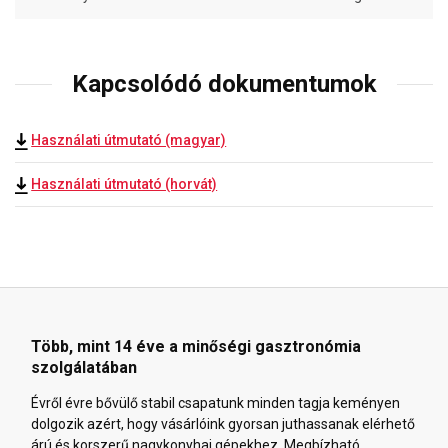
Kapcsolódó dokumentumok
Használati útmutató (magyar)
Használati útmutató (horvát)
Több, mint 14 éve a minőségi gasztronómia
szolgálatában
Évről évre bővülő stabil csapatunk minden tagja keményen
dolgozik azért, hogy vásárlóink gyorsan juthassanak elérhető
árú és korszerű nagykonyhai gépekhez. Megbízható