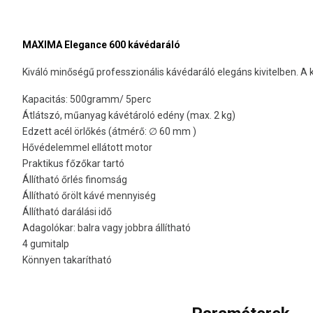
MAXIMA Elegance 600 kávédaráló
Kiváló minőségű professzionális kávédaráló elegáns kivitelben. A
Kapacitás: 500gramm/ 5perc
Átlátszó, műanyag kávétároló edény (max. 2 kg)
Edzett acél örlőkés (átmérő: ∅ 60 mm )
Hővédelemmel ellátott motor
Praktikus főzőkar tartó
Állítható őrlés finomság
Állítható őrölt kávé mennyiség
Állítható darálási idő
Adagolókar: balra vagy jobbra állítható
4 gumitalp
Könnyen takarítható