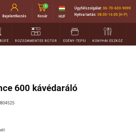
0
Ügyfélszolgálat:
06-70-603-9099
Nyitva tartás:
08:00-16:00 (H-P)
Bejelentkezés
Kosár
HUF
 BÜFÉ
ROZSDAMENTES BÚTOR
EDÉNY-TEPSI
KONYHAI ESZKÖZ
ce 600 kávédaráló
804525
hét