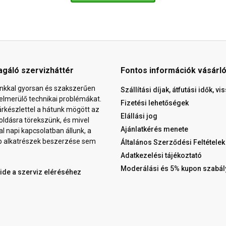
agáló szervizháttér
Fontos információk vásárl
nkkal gyorsan és szakszerűen
Szállítási díjak, átfutási idők, v
elmerülő technikai problémákat.
Fizetési lehetőségek
árkészlettel a hátunk mögött az
Elállási jog
ldásra törekszünk, és mivel
Ajánlatkérés menete
al napi kapcsolatban állunk, a
b alkatrészek beszerzése sem
Általános Szerződési Feltételek
Adatkezelési tájékoztató
Moderálási és 5% kupon szabál
 ide a szerviz eléréséhez