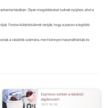
karbantartásában. Olyan megoldásokat tudnak nyújtani, ahol a
őjük. Fontos küldetésüknek tartják, hogy a piacon a legtöbb
 vonzóak a vásárlók számára, mert könnyen használhatóak és
Espresso sorbet–a kávéízű
jégdesszert
2023. 09. 06.