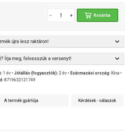
-
+
Kosárba
rmék újra lesz raktáron!
t? Írja meg, felvesszük a versenyt!
):
1 év •
Jótállás (fogyasztók):
2 év •
Származási ország:
Kína •
d:
8719632121749
A termék gyártója
Kérdések - válaszok