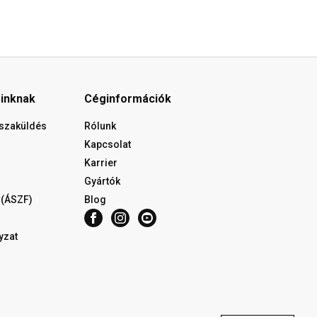
óinknak
Céginformációk
isszaküldés
Rólunk
Kapcsolat
Karrier
Gyártók
 (ÁSZF)
Blog
yzat