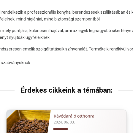
 rendelkezik a professzionális konyhai berendezések szállításában és 
lnek, mind higiéniai, mind biztonsági szempontból.
bármely pontjára, különösen hajóval, ami az egyik legnagyobb sikertényez
ényt nyújtsák ügyfeleiknek.
rendszeresen emelik szolgáltatásaik színvonalát. Termékeik rendkívül
i szabványoknak.
Érdekes cikkeink a témában:
Kávédaráló otthonra
2024. 06. 03.