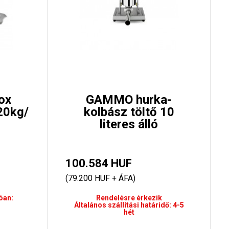
ox
GAMMO hurka-
20kg/
kolbász töltő 10
literes álló
100.584 HUF
(79.200 HUF + ÁFA)
óan:
Rendelésre érkezik
Általános szállítási határidő: 4-5
hét