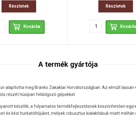
Részletek
Részletek
Kosárba
Kosárb
A termék gyártója
kor alapította meg Branko Zakaklar Horvátországban. Az elmúlt lassan
tős részét húsipari feldolgozó gépekkel.
gyanott készítik, a folyamatos termékfejlesztésnek köszönhetően egy
t és kézi hurkatöltőjüket, melyek robusztus kialakításuk miatt méltán