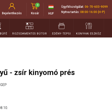
0
Ügyfélszolgálat:
06-70-603-9099
Nyitva tartás:
08:00-16:00 (H-P)
Bejelentkezés
Kosár
HUF
 BÜFÉ
ROZSDAMENTES BÚTOR
EDÉNY-TEPSI
KONYHAI ESZKÖZ
ű - zsír kinyomó prés
GEP
08.10.