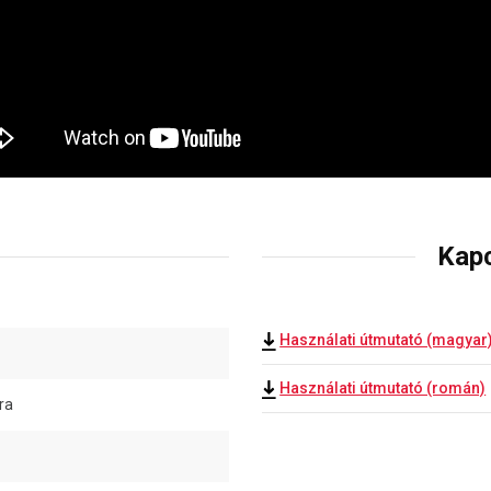
Kap
Használati útmutató (magyar
Használati útmutató (román)
ra