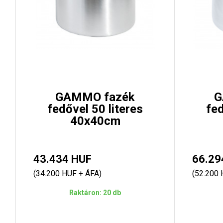
GAMMO fazék
G
fedővel 50 literes
fed
40x40cm
43.434 HUF
66.29
(34.200 HUF + ÁFA)
(52.200 
Raktáron: 20 db