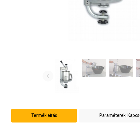
Termékleírás
Paraméterek, Kapc