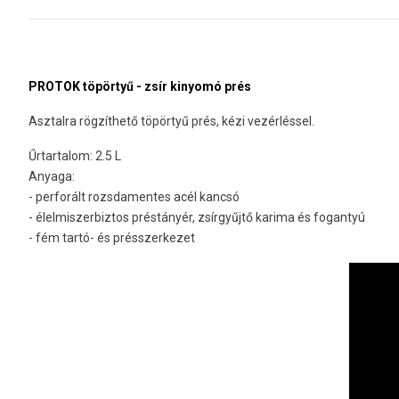
PROTOK töpörtyű - zsír kinyomó prés
Asztalra rögzíthető töpörtyű prés, kézi vezérléssel.
Űrtartalom: 2.5 L
Anyaga:
- perforált rozsdamentes acél kancsó
- élelmiszerbiztos préstányér, zsírgyűjtő karima és fogantyú
- fém tartó- és présszerkezet