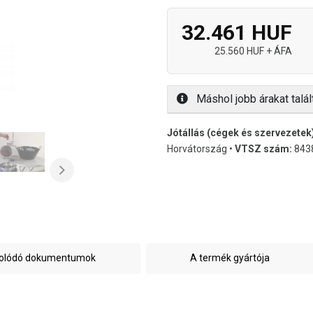
32.461 HUF
25.560 HUF + ÁFA
Máshol jobb árakat talál
Jótállás (cégek és szervezetek
Horvátország •
VTSZ szám:
843
solódó dokumentumok
A termék gyártója