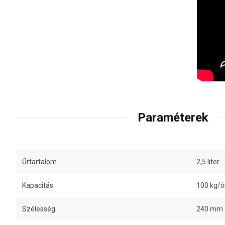
Paraméterek
Űrtartalom
2,5 liter
Kapacitás
100 kg/ó
Szélesség
240 mm