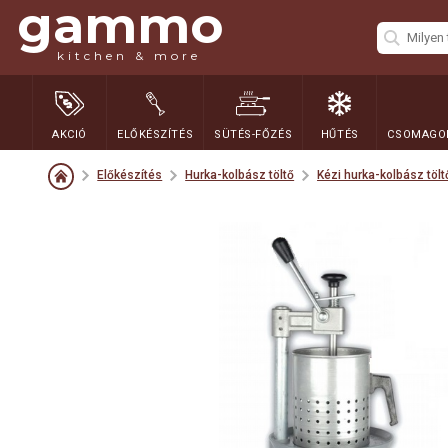
gammo
kitchen & more
AKCIÓ
ELŐKÉSZÍTÉS
SÜTÉS-FŐZÉS
HŰTÉS
CSOMAGOL
Előkészítés
Hurka-kolbász töltő
Kézi hurka-kolbász tölt