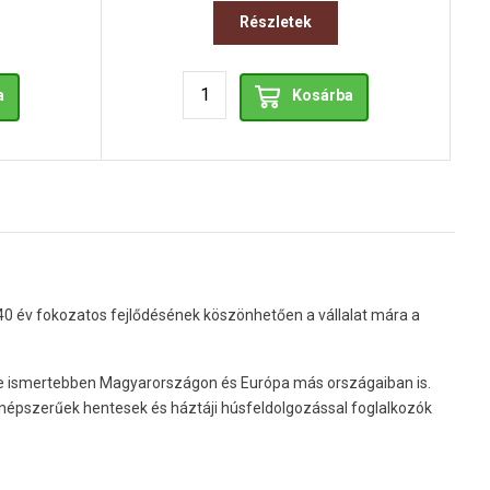
Részletek
a
Kosárba
 40 év fokozatos fejlődésének köszönhetően a vállalat mára a
re ismertebben Magyarországon és Európa más országaiban is.
 népszerűek hentesek és háztáji húsfeldolgozással foglalkozók