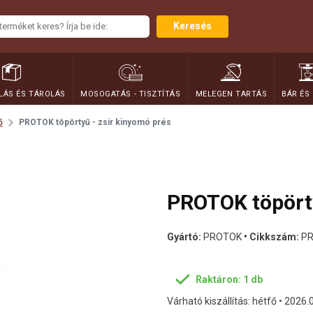
Keresés
ÁS ÉS TÁROLÁS
MOSOGATÁS - TISZTÍTÁS
MELEGEN TARTÁS
BÁR ÉS
ő
PROTOK töpörtyű - zsír kinyomó prés
PROTOK töpörty
Gyártó:
PROTOK
• Cikkszám:
PR
Raktáron: 1 db
Várható kiszállítás: hétfő • 2026.