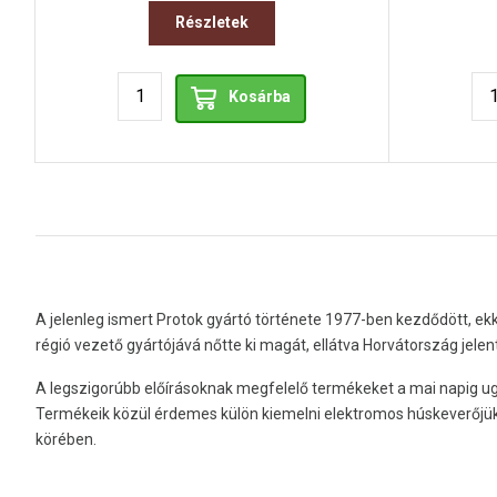
Részletek
Kosárba
A jelenleg ismert Protok gyártó története 1977-ben kezdődött, ek
régió vezető gyártójává nőtte ki magát, ellátva Horvátország jelen
A legszigorúbb előírásoknak megfelelő termékeket a mai napig u
Termékeik közül érdemes külön kiemelni elektromos húskeverőjüke
körében.