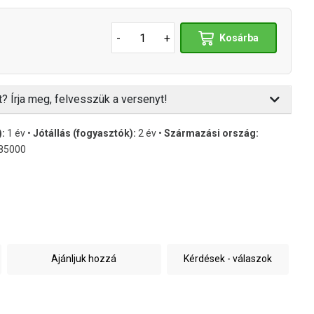
-
+
Kosárba
t? Írja meg, felvesszük a versenyt!
):
1 év •
Jótállás (fogyasztók):
2 év •
Származási ország:
85000
Ajánljuk hozzá
Kérdések - válaszok