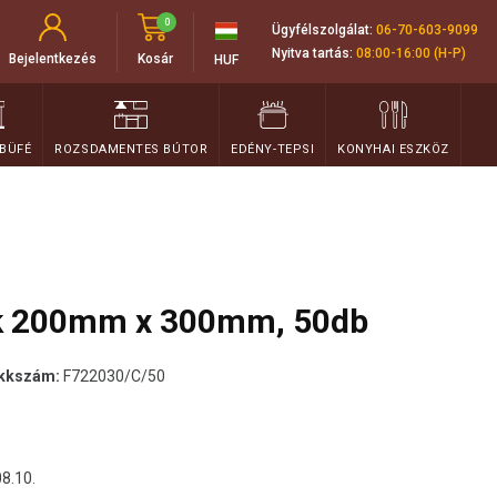
0
Ügyfélszolgálat:
06-70-603-9099
Nyitva tartás:
08:00-16:00 (H-P)
Bejelentkezés
Kosár
HUF
 BÜFÉ
ROZSDAMENTES BÚTOR
EDÉNY-TEPSI
KONYHAI ESZKÖZ
ak 200mm x 300mm, 50db
ikkszám:
F722030/C/50
08.10.