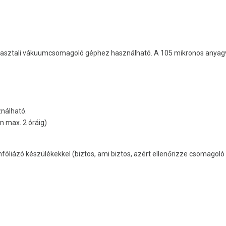
, asztali vákuumcsomagoló géphez használható. A 105 mikronos anyagva
ználható.
 max. 2 óráig)
mfóliázó készülékekkel (biztos, ami biztos, azért ellenőrizze csomagol