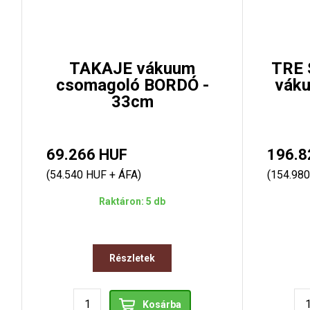
TAKAJE vákuum
TRE 
csomagoló BORDÓ -
váku
33cm
69.266 HUF
196.8
(54.540 HUF + ÁFA)
(154.980
Raktáron: 5 db
Részletek
Kosárba