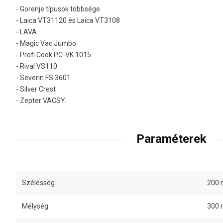
- Gorenje típusok többsége
- Laica VT31120 és Laica VT3108
- LAVA
- Magic Vac Jumbo
- Profi Cook PC-VK 1015
- Rival VS110
- Severin FS 3601
- Silver Crest
- Zepter VACSY.
Paraméterek
Szélesség
200
Mélység
300