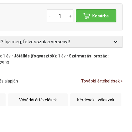
-
+
Kosárba
t? Írja meg, felvesszük a versenyt!
):
1 év •
Jótállás (fogyasztók):
1 év •
Származási ország:
2990
és alapján
További értékelések »
Vásárlói értékelések
Kérdések - válaszok