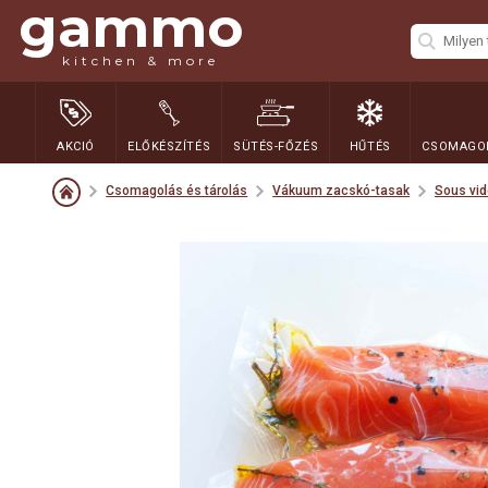
gammo
kitchen & more
AKCIÓ
ELŐKÉSZÍTÉS
SÜTÉS-FŐZÉS
HŰTÉS
CSOMAGOL
Csomagolás és tárolás
Vákuum zacskó-tasak
Sous vi