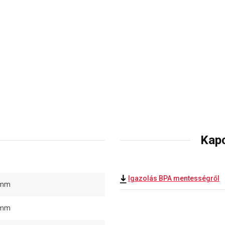
Kap
Igazolás BPA mentességről
 mm
 mm