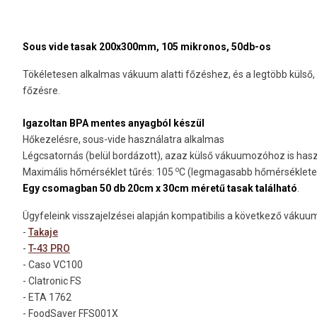
Sous vide tasak 200x300mm, 105 mikronos, 50db-os
Tökéletesen alkalmas vákuum alatti főzéshez, és a legtöbb külső
főzésre.
Igazoltan BPA mentes anyagból készül
Hőkezelésre, sous-vide használatra alkalmas
Légcsatornás (belül bordázott), azaz külső vákuumozóhoz is has
o
Maximális hőmérséklet tűrés: 105
C (legmagasabb hőmérsékleten
Egy csomagban 50 db 20cm x 30cm méretű tasak található
.
Ügyfeleink visszajelzései alapján kompatibilis a következő vákuu
-
Takaje
-
T-43 PRO
- Caso VC100
- Clatronic FS
- ETA 1762
- FoodSaver FFS001X