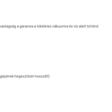
stagság a garancia a tökéletes vákuumra és víz alatt történő
ó gépének hegesztősín hosszát!):