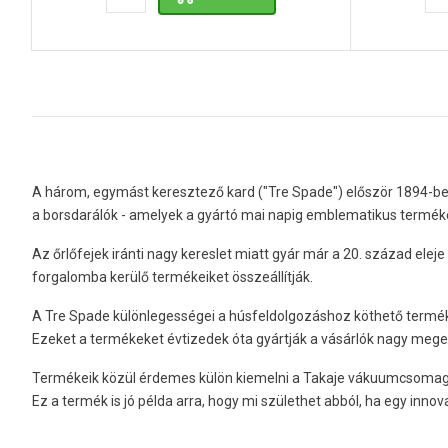
A három, egymást keresztező kard ("Tre Spade") először 1894-ben
a borsdarálók - amelyek a gyártó mai napig emblematikus termékei
Az őrlőfejek iránti nagy kereslet miatt gyár már a 20. század el
forgalomba kerülő termékeiket összeállítják.
A Tre Spade különlegességei a húsfeldolgozáshoz köthető termék
Ezeket a termékeket évtizedek óta gyártják a vásárlók nagy meg
Termékeik közül érdemes külön kiemelni a Takaje vákuumcsomagolót
Ez a termék is jó példa arra, hogy mi születhet abból, ha egy inno