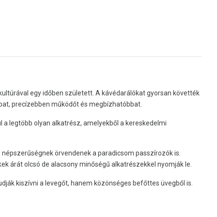
ltúrával egy időben született. A kávédarálókat gyorsan követték
jobbat, precízebben működőt és megbízhatóbbat.
l a legtöbb olyan alkatrész, amelyekből a kereskedelmi
bb népszerűségnek örvendenek a paradicsom passzírozók is.
k árát olcsó de alacsony minőségű alkatrészekkel nyomják le.
dják kiszívni a levegőt, hanem közönséges befőttes üvegből is.