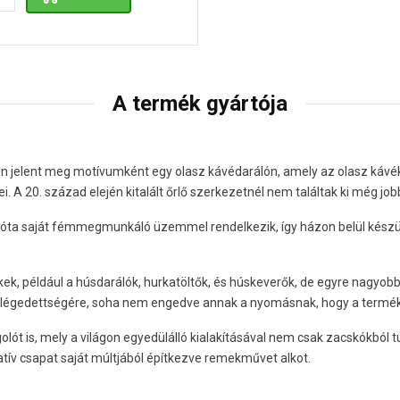
A termék gyártója
 jelent meg motívumként egy olasz kávédarálón, amely az olasz kávéku
. A 20. század elején kitalált őrlő szerkezetnél nem találtak ki még 
eje óta saját fémmegmunkáló üzemmel rendelkezik, így házon belül készü
ek, például a húsdarálók, hurkatöltők, és húskeverők, de egyre nagyo
elégedettségére, soha nem engedve annak a nyomásnak, hogy a terméke
 is, mely a világon egyedülálló kialakításával nem csak zacskókból tu
vatív csapat saját múltjából építkezve remekművet alkot.