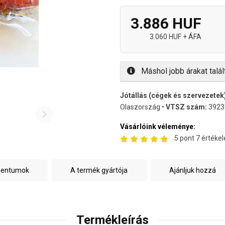
3.886 HUF
3.060 HUF + ÁFA
Máshol jobb árakat talál
Jótállás (cégek és szervezetek
Olaszország •
VTSZ szám:
3923
Vásárlóink véleménye:
5 pont 7 értékel
mentumok
A termék gyártója
Ajánljuk hozzá
Termékleírás