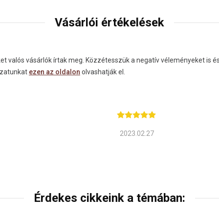
Vásárlói értékelések
valós vásárlók írtak meg. Közzétesszük a negatív véleményeket is és c
lyzatunkat
ezen az oldalon
olvashatják el.
2023.02.27
Érdekes cikkeink a témában: