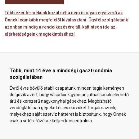
Több ezer termékünk közül néha nem is olyan egyszerű az
Önnek leginkább megfelelőt kiválasztani. Ügyfélszolgálatunk
azonban mindig a rendelkezésére áll, kattintson ide az
elérhetőségeink megtekintéséhez!
Több, mint 14 éve a minőségi gasztronómia
szolgálatában
Évről évre bővülő stabil csapatunk minden tagja keményen
dolgozik azért, hogy vásárlóink gyorsan juthassanak elérhető
árú és korszerű nagykonyhai gépekhez. Megbízható
vendéglátóipari gépeket és eszközöket forgalmazunk,
melyekhez saját szerviz hátteret is biztosítunk, hogy Önnek
csak a sütés-főzésre kelljen koncentrálnia.