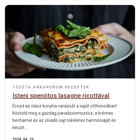
TÉSZTA
ANKARSRUM RECEPTEK
Isteni spenótos lasagne ricottával
Érezd az olasz konyha varázsát a saját otthonodban!
Kóstold meg a gazdag paradicsomszósz, a krémes
béchamel és az olvadó sajt tökéletes harmóniáját és
készít...
2024. 04. 23.