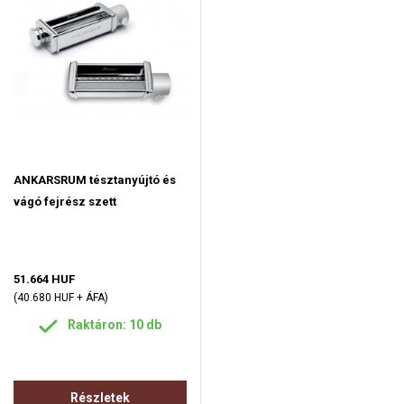
ANKARSRUM tésztanyújtó és
vágó fejrész szett
51.664 HUF
(40.680 HUF + ÁFA)
Raktáron: 10 db
Részletek