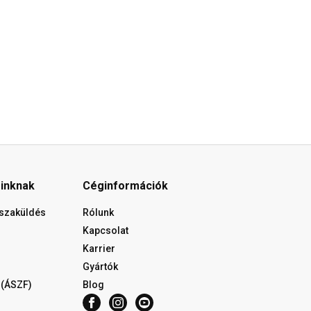
óinknak
Céginformációk
isszaküldés
Rólunk
Kapcsolat
Karrier
Gyártók
 (ÁSZF)
Blog