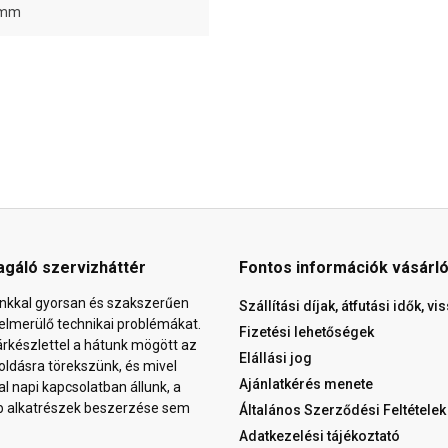
 mm
agáló szervizháttér
Fontos információk vásárl
nkkal gyorsan és szakszerűen
Szállítási díjak, átfutási idők, v
elmerülő technikai problémákat.
Fizetési lehetőségek
árkészlettel a hátunk mögött az
Elállási jog
ldásra törekszünk, és mivel
Ajánlatkérés menete
al napi kapcsolatban állunk, a
b alkatrészek beszerzése sem
Általános Szerződési Feltételek
Adatkezelési tájékoztató