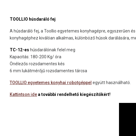
TOOLLIO húsdaráló fej
A húsdaráló fej, a Toollio egyetemes konyhagépre, egyszerűen és
konyhagéphez kiválóan alkalmas, különböző húsok darálására, mell
TC-12-es
húsdarálónak felel meg
Kapacitás: 180-200 Kg/ óra
Önélezős rozsdamentes kés
6 mm lukátmérőjű rozsdamentes tárcsa
TOOLLIO egyetemes konyhai robotgéppel
együtt használható.
Kattintson ide
a további rendelhető kiegészítőkért!