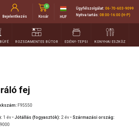
0
Ügyfélszolgálat:
06-70-603-9099
Nyitva tartás:
08:00-16:00 (H-P)
Bejelentkezés
Kosár
HUF
 BÜFÉ
ROZSDAMENTES BÚTOR
EDÉNY-TEPSI
KONYHAI ESZKÖZ
áló fej
ikkszám:
F95550
):
1 év •
Jótállás (fogyasztók):
2 év •
Származási ország:
9000