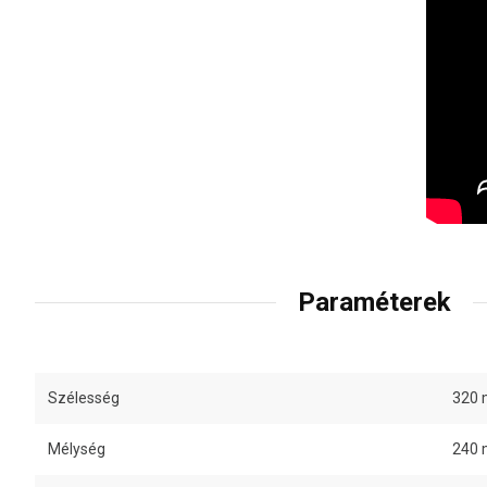
Paraméterek
Szélesség
320
Mélység
240