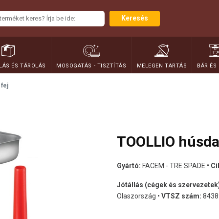
Keresés
ÁS ÉS TÁROLÁS
MOSOGATÁS - TISZTÍTÁS
MELEGEN TARTÁS
BÁR ÉS
fej
TOOLLIO húsdar
Gyártó:
FACEM - TRE SPADE
• C
Jótállás (cégek és szervezetek
Olaszország •
VTSZ szám:
8438