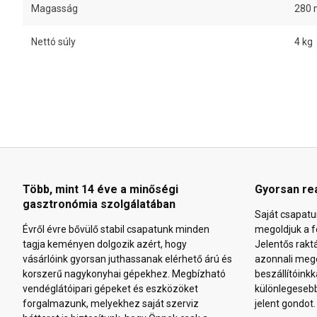
Magasság
280
Nettó súly
4 kg
Több, mint 14 éve a minőségi
Gyorsan re
gasztronómia szolgálatában
Saját csapatu
Évről évre bővülő stabil csapatunk minden
megoldjuk a f
tagja keményen dolgozik azért, hogy
Jelentős rakt
vásárlóink gyorsan juthassanak elérhető árú és
azonnali mego
korszerű nagykonyhai gépekhez. Megbízható
beszállítóinkk
vendéglátóipari gépeket és eszközöket
különlegeseb
forgalmazunk, melyekhez saját szerviz
jelent gondot.