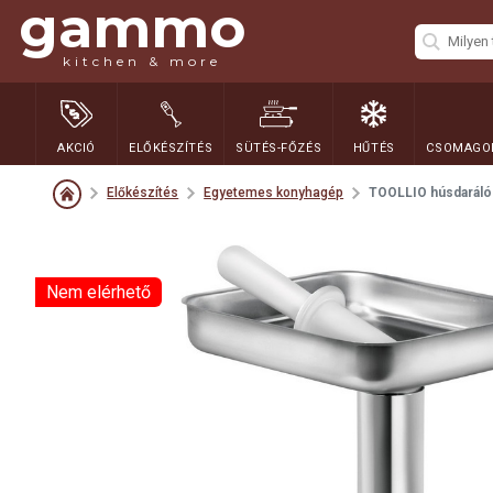
gammo
kitchen & more
AKCIÓ
ELŐKÉSZÍTÉS
SÜTÉS-FŐZÉS
HŰTÉS
CSOMAGOL
Előkészítés
Egyetemes konyhagép
TOOLLIO húsdaráló 
Nem elérhető