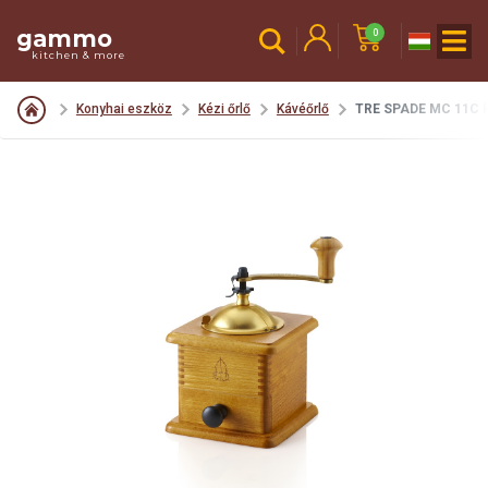
gammo
0
kitchen & more
Konyhai eszköz
Kézi őrlő
Kávéőrlő
TRE SPADE MC 11C k