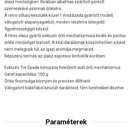
olasz minőségben. Kiválóan alkalmas szárított pörkölt
szemeskávé azonnali őrlésére.
A retro stílusú készülék közel 1 évszázada gyártott modell:
válogatott alapanyagokból, minden részletre kiterjedő
figyelmességgel készül.
A híres olasz gyártó exkluzív őrlő mechanizmusa kiváló és pontos
őrlési minőséget biztosít. A kézi darálásnak köszönhetően a kávé
nem melegszik túl, az igazi aromája megmarad.
Népszerű termék az olasz espresso kedvelők körében.
Exkluzív Tre Spade kónuszos hőedzett acél őrlő mechanizmus
Garat kapacitása: 100 g
Őrlés finomsága könnyen és precizen állítható
Válogatott bűkkfából készült darálótest, fém betétekkel díszítve
Paraméterek