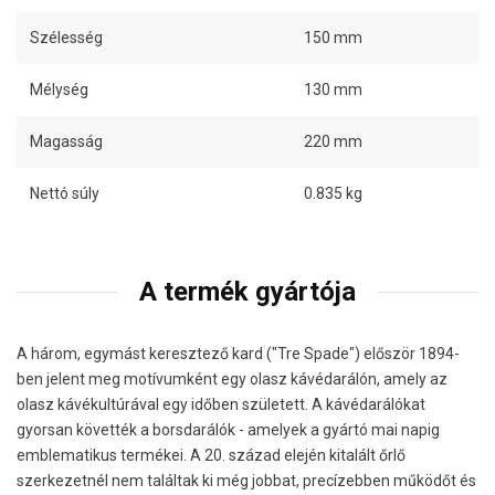
Szélesség
150 mm
Mélység
130 mm
Magasság
220 mm
Nettó súly
0.835 kg
A termék gyártója
A három, egymást keresztező kard ("Tre Spade") először 1894-
ben jelent meg motívumként egy olasz kávédarálón, amely az
olasz kávékultúrával egy időben született. A kávédarálókat
gyorsan követték a borsdarálók - amelyek a gyártó mai napig
emblematikus termékei. A 20. század elején kitalált őrlő
szerkezetnél nem találtak ki még jobbat, precízebben működőt és