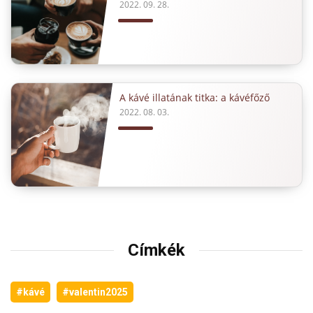
2022. 09. 28.
A kávé illatának titka: a kávéfőző
2022. 08. 03.
Címkék
#kávé
#valentin2025