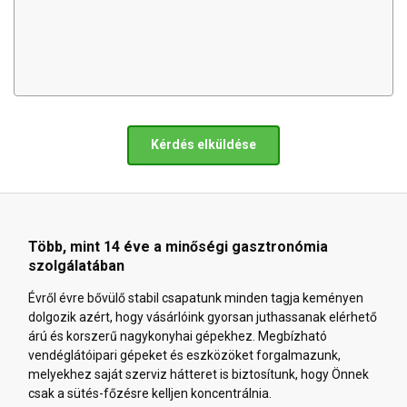
Kérdés elküldése
Több, mint 14 éve a minőségi gasztronómia
szolgálatában
Évről évre bővülő stabil csapatunk minden tagja keményen
dolgozik azért, hogy vásárlóink gyorsan juthassanak elérhető
árú és korszerű nagykonyhai gépekhez. Megbízható
vendéglátóipari gépeket és eszközöket forgalmazunk,
melyekhez saját szerviz hátteret is biztosítunk, hogy Önnek
csak a sütés-főzésre kelljen koncentrálnia.