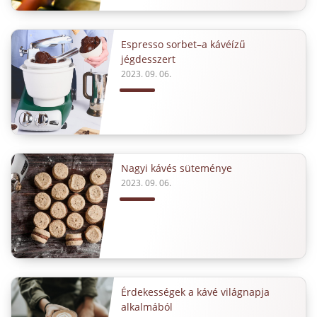
Espresso sorbet–a kávéízű
jégdesszert
2023. 09. 06.
Nagyi kávés süteménye
2023. 09. 06.
Érdekességek a kávé világnapja
alkalmából