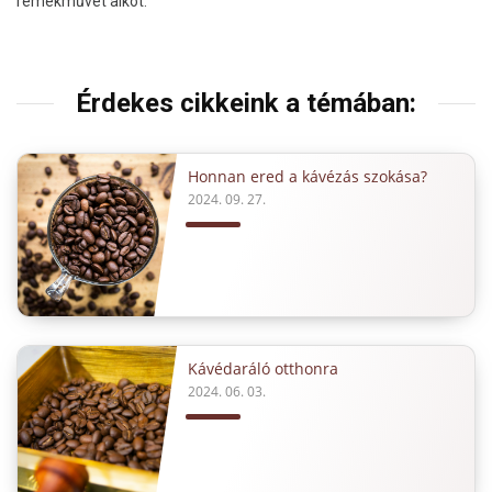
remekművet alkot.
Érdekes cikkeink a témában:
Honnan ered a kávézás szokása?
2024. 09. 27.
Kávédaráló otthonra
2024. 06. 03.