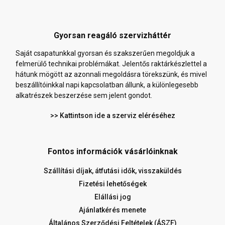
Gyorsan reagáló szervizháttér
Saját csapatunkkal gyorsan és szakszerűen megoldjuk a
felmerülő technikai problémákat. Jelentős raktárkészlettel a
hátunk mögött az azonnali megoldásra törekszünk, és mivel
beszállítóinkkal napi kapcsolatban állunk, a különlegesebb
alkatrészek beszerzése sem jelent gondot.
>> Kattintson ide a szerviz eléréséhez
Fontos információk vásárlóinknak
Szállítási díjak, átfutási idők, visszaküldés
Fizetési lehetőségek
Elállási jog
Ajánlatkérés menete
Általános Szerződési Feltételek (ÁSZF)