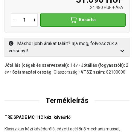
24.480 HUF + ÁFA
-
+
Kosárba
Máshol jobb árakat talált? Írja meg, felvesszük a
versenyt!
Jótállás (cégek és szervezetek):
1 év •
Jótállás (fogyasztók):
2
év •
Származási ország:
Olaszország •
VTSZ szám:
82100000
Termékleírás
TRE SPADE MC 11C kézi kávéőrlő
Klasszikus kézi kávédaráló, edzett acél őrlő mechanizmussal,