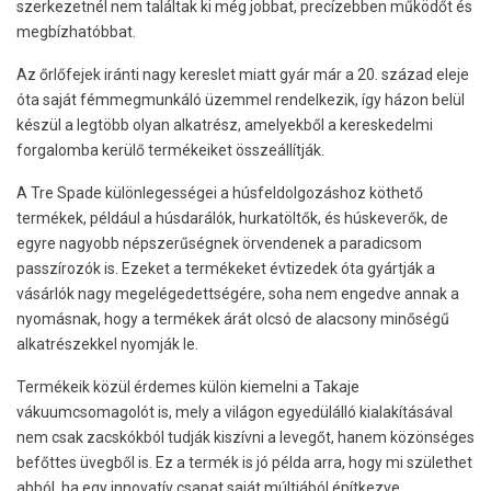
szerkezetnél nem találtak ki még jobbat, precízebben működőt és
megbízhatóbbat.
Az őrlőfejek iránti nagy kereslet miatt gyár már a 20. század eleje
óta saját fémmegmunkáló üzemmel rendelkezik, így házon belül
készül a legtöbb olyan alkatrész, amelyekből a kereskedelmi
forgalomba kerülő termékeiket összeállítják.
A Tre Spade különlegességei a húsfeldolgozáshoz köthető
termékek, például a húsdarálók, hurkatöltők, és húskeverők, de
egyre nagyobb népszerűségnek örvendenek a paradicsom
passzírozók is. Ezeket a termékeket évtizedek óta gyártják a
vásárlók nagy megelégedettségére, soha nem engedve annak a
nyomásnak, hogy a termékek árát olcsó de alacsony minőségű
alkatrészekkel nyomják le.
Termékeik közül érdemes külön kiemelni a Takaje
vákuumcsomagolót is, mely a világon egyedülálló kialakításával
nem csak zacskókból tudják kiszívni a levegőt, hanem közönséges
befőttes üvegből is. Ez a termék is jó példa arra, hogy mi születhet
abból, ha egy innovatív csapat saját múltjából építkezve