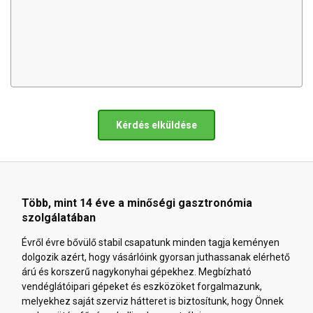
Kérdés elküldése
Több, mint 14 éve a minőségi gasztronómia
szolgálatában
Évről évre bővülő stabil csapatunk minden tagja keményen
dolgozik azért, hogy vásárlóink gyorsan juthassanak elérhető
árú és korszerű nagykonyhai gépekhez. Megbízható
vendéglátóipari gépeket és eszközöket forgalmazunk,
melyekhez saját szerviz hátteret is biztosítunk, hogy Önnek