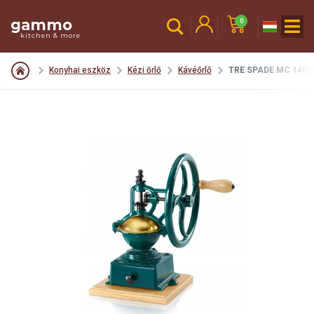
gammo
0
kitchen & more
Konyhai eszköz
Kézi őrlő
Kávéőrlő
TRE SPADE MC 140V 