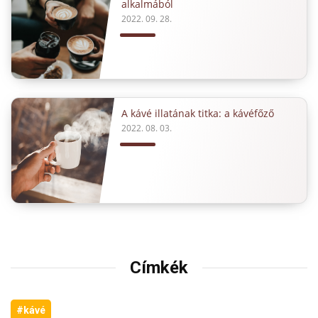
alkalmából
2022. 09. 28.
A kávé illatának titka: a kávéfőző
2022. 08. 03.
Címkék
#kávé