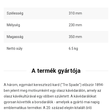
Szélesség
310 mm
Mélység
230 mm
Magasság
350 mm
Nettó súly
6.5 kg
A termék gyártója
A három, egymást keresztező kard ("Tre Spade") először 1894-
ben jelent meg motívumként egy olasz kávédarálón, amely az
olasz kávékultúrával egy időben született. A kávédarálókat
gyorsan követték a borsdarálók - amelyek a gyártó mai napig
emblematikus termékei. A 20. század elején kitalált őrlő