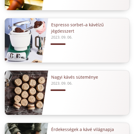
Espresso sorbet–a kávéízű
jégdesszert
2023. 09. 06.
Nagyi kávés süteménye
2023. 09. 06.
Érdekességek a kávé világnapja