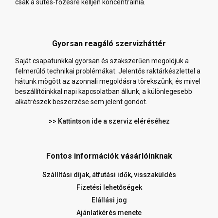
csak a sütés-főzésre kelljen koncentrálnia.
Gyorsan reagáló szervizháttér
Saját csapatunkkal gyorsan és szakszerűen megoldjuk a
felmerülő technikai problémákat. Jelentős raktárkészlettel a
hátunk mögött az azonnali megoldásra törekszünk, és mivel
beszállítóinkkal napi kapcsolatban állunk, a különlegesebb
alkatrészek beszerzése sem jelent gondot.
>> Kattintson ide a szerviz eléréséhez
Fontos információk vásárlóinknak
Szállítási díjak, átfutási idők, visszaküldés
Fizetési lehetőségek
Elállási jog
Ajánlatkérés menete