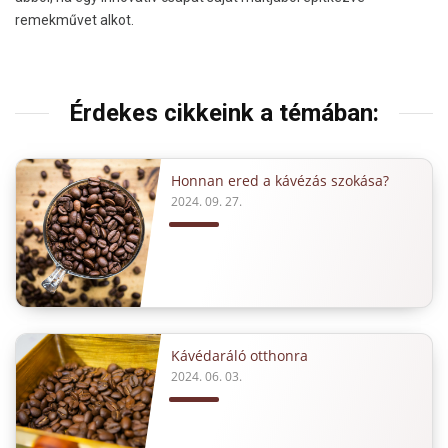
remekművet alkot.
Érdekes cikkeink a témában:
Honnan ered a kávézás szokása?
2024. 09. 27.
Kávédaráló otthonra
2024. 06. 03.