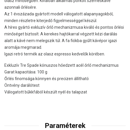
olasz minőségben. Kiválóan alkalmas pörkölt szemeskávé
azonnali őrlésére.
Az 1 évszázada gyártott modell válogatott alapanyagokból,
minden részletre kiterjedő figyelmességgel készül.
A híres gyártó exkluzív őrlő mechanizmusa kiváló és pontos őrlési
minőséget biztosít. A kerekes hajtókarral végzett kézi darálás
alatt a kávé nem melegszik túl. A fa fiókba gyűlt kávépor igazi
aromája megmarad.
Igazi retró termék az olasz espresso kedvelők körében.
Exkluzív Tre Spade kónuszos hőedzett acél őrlő mechanizmus
Garat kapacitása: 100 g
Őrlés finomsága könnyen és precizen állítható
Öntvény darálótest
Válogatott bűkkfából készült nyél és talapzat
Paraméterek