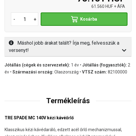
61.560 HUF + ÁFA
-
+
Kosárba
Máshol jobb árakat talált? Írja meg, felvesszük a
versenyt!
Jótállás (cégek és szervezetek):
1 év •
Jótállás (fogyasztók):
2
év •
Származási ország:
Olaszország •
VTSZ szám:
82100000
Termékleírás
TRE SPADE MC 140V kézi kávéőrlő
Klasszikus kézi kávédaráló, edzett acél őrlő mechanizmussal,