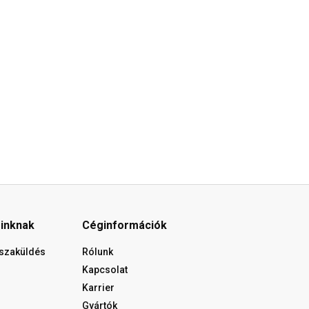
óinknak
Céginformációk
isszaküldés
Rólunk
Kapcsolat
Karrier
Gyártók