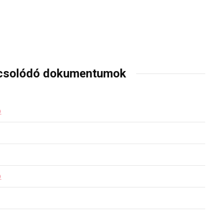
csolódó dokumentumok
)
)