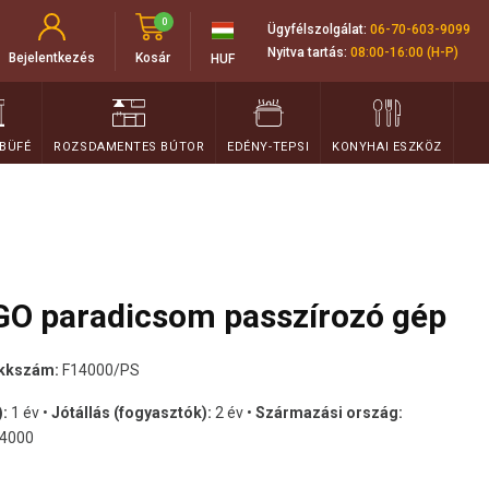
0
Ügyfélszolgálat:
06-70-603-9099
Nyitva tartás:
08:00-16:00 (H-P)
Bejelentkezés
Kosár
HUF
 BÜFÉ
ROZSDAMENTES BÚTOR
EDÉNY-TEPSI
KONYHAI ESZKÖZ
O paradicsom passzírozó gép
ikkszám:
F14000/PS
):
1 év •
Jótállás (fogyasztók):
2 év •
Származási ország:
4000