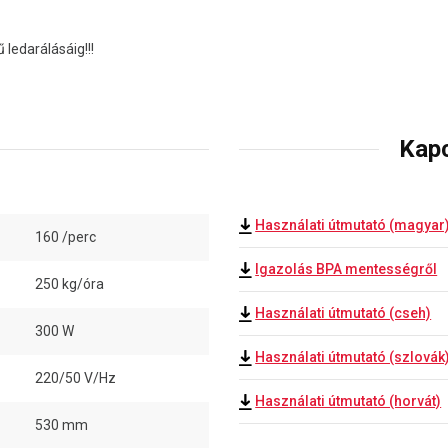
 ledarálásáig!!!
Kap
Használati útmutató (magyar
160 /perc
Igazolás BPA mentességről
250 kg/óra
Használati útmutató (cseh)
300 W
Használati útmutató (szlovák
220/50 V/Hz
Használati útmutató (horvát)
530 mm