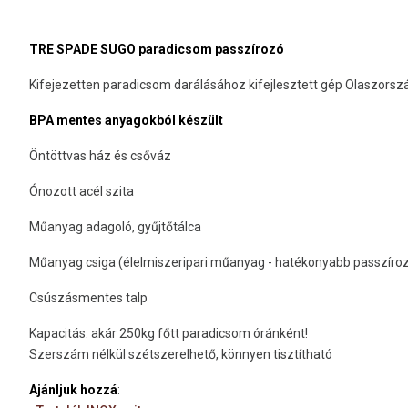
TRE SPADE SUGO paradicsom passzírozó
Kifejezetten paradicsom darálásához kifejlesztett gép Olaszorszá
BPA mentes anyagokból készült
Öntöttvas ház és csőváz
Ónozott acél szita
Műanyag adagoló, gyűjtőtálca
Műanyag csiga (élelmiszeripari műanyag - hatékonyabb passzíro
Csúszásmentes talp
Kapacitás: akár 250kg főtt paradicsom óránként!
Szerszám nélkül szétszerelhető, könnyen tisztítható
Ajánljuk hozzá
: