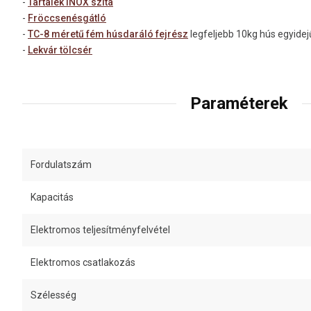
-
Tartalék INOX szita
-
Fröccsenésgátló
-
TC-8 méretű fém húsdaráló fejrész
legfeljebb 10kg hús egyidejű
-
Lekvár tölcsér
Paraméterek
Fordulatszám
Kapacitás
Elektromos teljesítményfelvétel
Elektromos csatlakozás
Szélesség