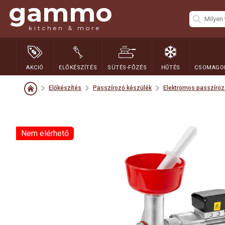
gammo
kitchen & more
AKCIÓ
ELŐKÉSZÍTÉS
SÜTÉS-FŐZÉS
HŰTÉS
CSOMAGOL
Előkészítés
Passzírozó készülék
Elektromos passzíroz
Nem elérhető