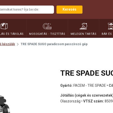
Keresés
ÁS ÉS TÁROLÁS
MOSOGATÁS - TISZTÍTÁS
MELEGEN TARTÁS
BÁR ÉS
ó készülék
TRE SPADE SUGO paradicsom passzírozó gép
TRE SPADE SUG
Gyártó:
FACEM - TRE SPADE
• C
Jótállás (cégek és szervezetek
Olaszország •
VTSZ szám:
8509