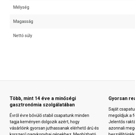
Mélység
Magasság
Nettó súly
Több, mint 14 éve a minőségi
Gyorsan re
gasztronómia szolgálatában
Saját csapatu
Évről évre bővülő stabil csapatunk minden
megoldjuk a f
tagja keményen dolgozik azért, hogy
Jelentős rakt
vásárlóink gyorsan juthassanak elérhető árú és
azonnali mego
korszerű nagykonyhai gépekhez. Megbízható
beszállítóinkk