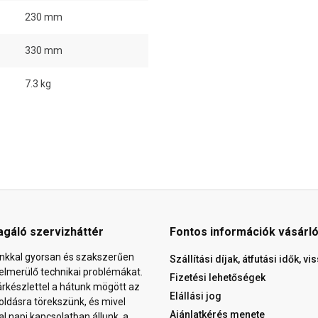
230 mm
330 mm
7.3 kg
agáló szervizháttér
Fontos információk vásárl
nkkal gyorsan és szakszerűen
Szállítási díjak, átfutási idők, v
elmerülő technikai problémákat.
Fizetési lehetőségek
árkészlettel a hátunk mögött az
Elállási jog
ldásra törekszünk, és mivel
Ajánlatkérés menete
al napi kapcsolatban állunk, a