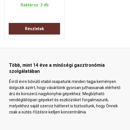
Raktáron: 3 db
Részletek
Több, mint 14 éve a minőségi gasztronómia
szolgálatában
Évről évre bővülő stabil csapatunk minden tagja keményen
dolgozik azért, hogy vásárlóink gyorsan juthassanak elérhető
árú és korszerű nagykonyhai gépekhez. Megbízható
vendéglátóipari gépeket és eszközöket forgalmazunk,
melyekhez saját szerviz hátteret is biztosítunk, hogy Önnek
csak a sütés-főzésre kelljen koncentrálnia.