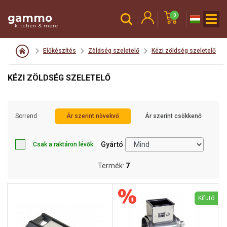
gammo
0
kitchen & more
Előkészítés
Zöldség szeletelő
Kézi zöldség szeletelő
KÉZI ZÖLDSÉG SZELETELŐ
Sorrend
Ár szerint növekvő
Ár szerint csökkenő
Gyártó
Csak a raktáron lévők
Termék:
7
Kifutó