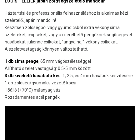
LOUIS TELLIER japán zöldségszeletelő mandolin
Háztartási és professzionális felhasználáshoz is alkalmas kézi
szeletelő, japán mandolin!
Készítsen zöldségből vagy gyümölcsből extra vékony sima
szeleteket, chipseket, vagy a cserélhető pengéknek segítségével
hasábokat, julienne csíkokat, "angyalhaj"-vékony csíkokat.
A szeletvastagság könnyen változtatható.
1 db sima penge
, 65 mm vágószélességgel
Állítható szelet vastagság: 0.5-5 mm között
3 db kivehető hasáboló kés
: 1, 2.5, és 4mm hasábok készítésére
1 db zöldség/gyümölcs vezető kocsi
Hőálló (+70°C) műanyag váz
Rozsdamentes acél pengék