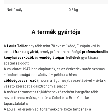
Nettó súly
0.3 kg
A termék gyártója
A
Louis Tellier
egy több mint 70 éve működő, Európán kívil is
ismert
francia gyártó
, amely prémium minőségű
professzionális
konyhai eszközök
és
vendéglátóipari kellékek
gyártására
specializálódott.
A vállalatot 1947-ben alapították, és az évtizedek során számos
kulcsfontosságú innovációval – például a híres
zöldségpasszírozó
(moulin à légumes) bevezetésével – vívta ki
vezető szerepét a gasztronómiai piacon.
A márka folyamatos fejlődésének részeként integrálta több
neves francia márka, köztük a Gobel és a Bron Coucke
tapasztalatát is.
A Louis Tellier jelenlegi fő termékkörei közé tartoznak a