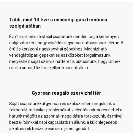
Több, mint 14 éve a minőségi gasztronómia
szolgálatában
Évről évre bővülő stabil csapatunk minden tagja keményen
dolgozik azért, hogy vásárlóink gyorsan juthassanak elérhető
árú és korszerű nagykonyhai gépekhez. Megbízható
vendéglátóipari gépeket és eszközöket forgalmazunk,
melyekhez saját szerviz hátteret is biztosítunk, hogy Önnek
csak a sütés-főzésre kelljen koncentrálnia.
Gyorsan reagáló szervizháttér
Saját csapatunkkal gyorsan és szakszerűen megoldjuk a
felmerülő technikai problémákat. Jelentős raktárkészlettel a
hátunk mögött az azonnali megoldásra törekszünk, és mivel
beszállítóinkkal napi kapcsolatban állunk, a különlegesebb
alkatrészek beszerzése sem jelent gondot.