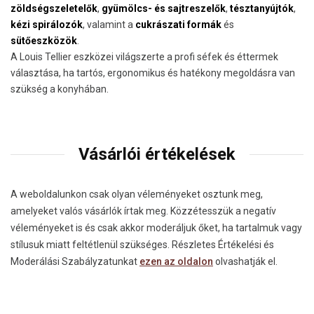
zöldségszeletelők
,
gyümölcs- és sajtreszelők
,
tésztanyújtók
,
kézi spirálozók
, valamint a
cukrászati formák
és
sütőeszközök
.
A Louis Tellier eszközei világszerte a profi séfek és éttermek
választása, ha tartós, ergonomikus és hatékony megoldásra van
szükség a konyhában.
Vásárlói értékelések
A weboldalunkon csak olyan véleményeket osztunk meg,
amelyeket valós vásárlók írtak meg. Közzétesszük a negatív
véleményeket is és csak akkor moderáljuk őket, ha tartalmuk vagy
stílusuk miatt feltétlenül szükséges. Részletes Értékelési és
Moderálási Szabályzatunkat
ezen az oldalon
olvashatják el.