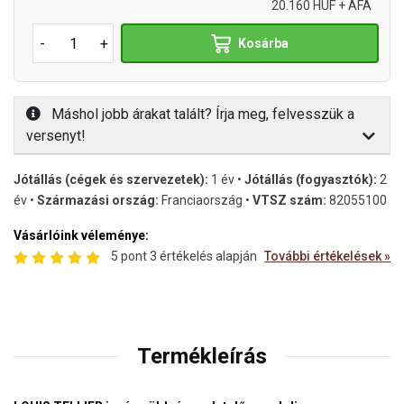
20.160 HUF + ÁFA
-
+
Kosárba
Máshol jobb árakat talált? Írja meg, felvesszük a
versenyt!
Jótállás (cégek és szervezetek):
1 év •
Jótállás (fogyasztók):
2
év •
Származási ország:
Franciaország •
VTSZ szám:
82055100
Vásárlóink véleménye:
5 pont 3 értékelés alapján
További értékelések »
Termékleírás