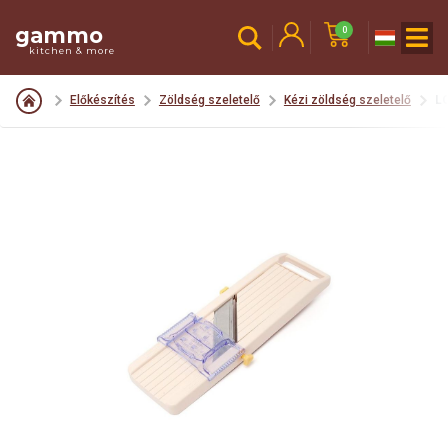
gammo
0
kitchen & more
Előkészítés
Zöldség szeletelő
Kézi zöldség szeletelő
LO