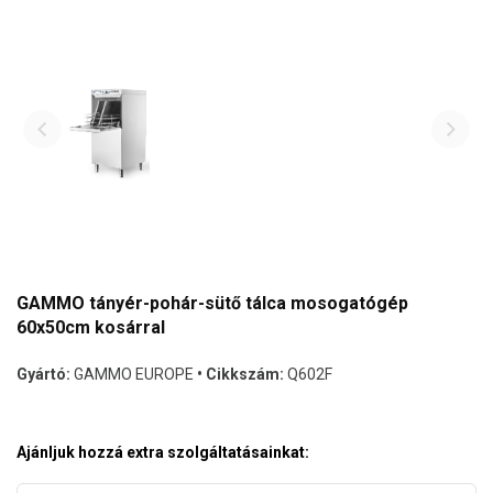
GAMMO tányér-pohár-sütő tálca mosogatógép
60x50cm kosárral
Gyártó:
GAMMO EUROPE
• Cikkszám:
Q602F
Ajánljuk hozzá extra szolgáltatásainkat: