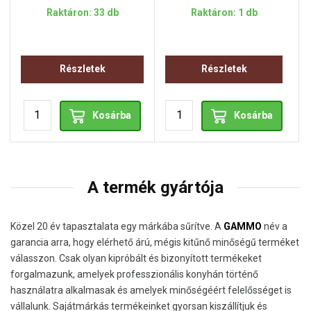
Raktáron: 33 db
Raktáron: 1 db
Részletek
Részletek
Kosárba
Kosárba
A termék gyártója
Közel 20 év tapasztalata egy márkába sűrítve. A
GAMMO
név a
garancia arra, hogy elérhető árú, mégis kitűnő minőségű terméket
válasszon. Csak olyan kipróbált és bizonyított termékeket
forgalmazunk, amelyek professzionális konyhán történő
használatra alkalmasak és amelyek minőségéért felelősséget is
vállalunk. Sajátmárkás termékeinket gyorsan kiszállítjuk és