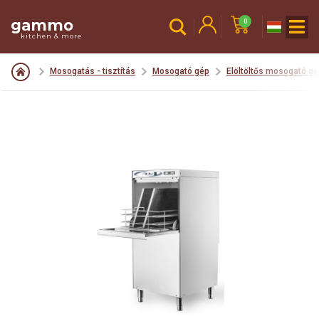
gammo
0
kitchen & more
Mosogatás - tisztítás
Mosogató gép
Elöltöltős mosogató gé