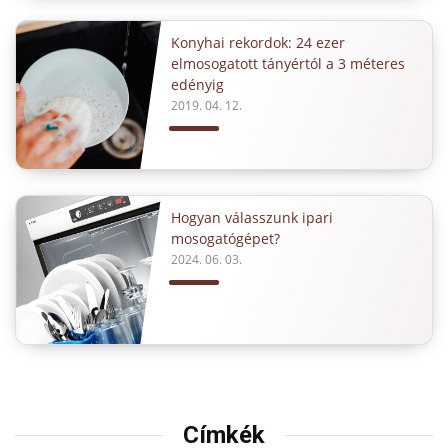
Konyhai rekordok: 24 ezer
elmosogatott tányértól a 3 méteres
edényig
2019. 04. 12.
Hogyan válasszunk ipari
mosogatógépet?
2024. 06. 03.
Címkék