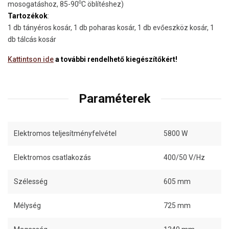
o
mosogatáshoz, 85-90
C öblítéshez)
Tartozékok
:
1 db tányéros kosár, 1 db poharas kosár, 1 db evőeszköz kosár, 1
db tálcás kosár
Kattintson ide
a további rendelhető kiegészítőkért!
Paraméterek
Elektromos teljesítményfelvétel
5800 W
Elektromos csatlakozás
400/50 V/Hz
Szélesség
605 mm
Mélység
725 mm