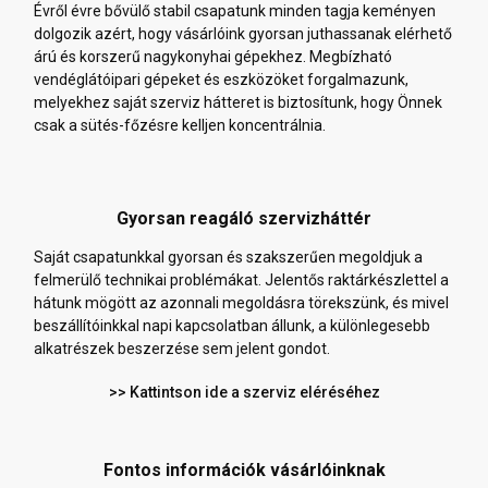
Évről évre bővülő stabil csapatunk minden tagja keményen
dolgozik azért, hogy vásárlóink gyorsan juthassanak elérhető
árú és korszerű nagykonyhai gépekhez. Megbízható
vendéglátóipari gépeket és eszközöket forgalmazunk,
melyekhez saját szerviz hátteret is biztosítunk, hogy Önnek
csak a sütés-főzésre kelljen koncentrálnia.
Gyorsan reagáló szervizháttér
Saját csapatunkkal gyorsan és szakszerűen megoldjuk a
felmerülő technikai problémákat. Jelentős raktárkészlettel a
hátunk mögött az azonnali megoldásra törekszünk, és mivel
beszállítóinkkal napi kapcsolatban állunk, a különlegesebb
alkatrészek beszerzése sem jelent gondot.
>> Kattintson ide a szerviz eléréséhez
Fontos információk vásárlóinknak