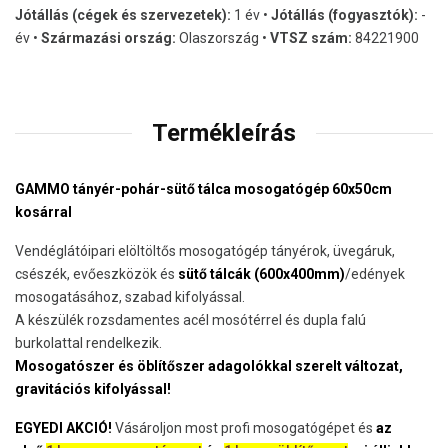
Jótállás (cégek és szervezetek):
1 év •
Jótállás (fogyasztók):
-
év •
Származási ország:
Olaszország •
VTSZ szám:
84221900
Termékleírás
GAMMO tányér-pohár-sütő tálca mosogatógép 60x50cm
kosárral
Vendéglátóipari elöltöltős mosogatógép tányérok, üvegáruk,
csészék, evőeszközök és
sütő tálcák (600x400mm)
/edények
mosogatásához, szabad kifolyással.
A készülék rozsdamentes acél mosótérrel és dupla falú
burkolattal rendelkezik.
Mosogatószer és öblítőszer adagolókkal szerelt változat,
gravitációs kifolyással!
EGYEDI AKCIÓ!
Vásároljon most profi mosogatógépet és
az