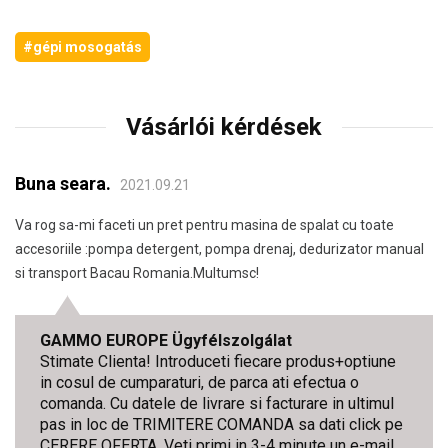
#gépi mosogatás
Vásárlói kérdések
Buna seara.
2021.09.21
Va rog sa-mi faceti un pret pentru masina de spalat cu toate
accesoriile :pompa detergent, pompa drenaj, dedurizator manual
si transport Bacau Romania.Multumsc!
GAMMO EUROPE Ügyfélszolgálat
Stimate Clienta! Introduceti fiecare produs+optiune
in cosul de cumparaturi, de parca ati efectua o
comanda. Cu datele de livrare si facturare in ultimul
pas in loc de TRIMITERE COMANDA sa dati click pe
CERERE OFERTA. Veti primi in 3-4 minute un e-mail