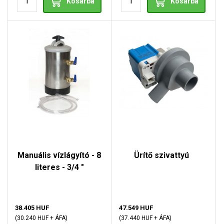
Kosárba
Kosárba
Manuális vízlágyító - 8
Ürítő szivattyú
literes - 3/4 "
38.405 HUF
47.549 HUF
(30.240 HUF + ÁFA)
(37.440 HUF + ÁFA)