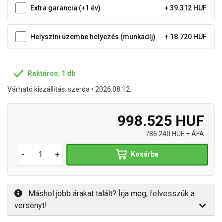
Extra garancia (+1 év)
+ 39.312 HUF
Helyszíni üzembe helyezés (munkadíj)
+ 18.720 HUF
Raktáron: 1 db
Várható kiszállítás: szerda • 2026.08.12.
998.525 HUF
786.240 HUF + ÁFA
-
+
Kosárba
Máshol jobb árakat talált? Írja meg, felvesszük a
versenyt!