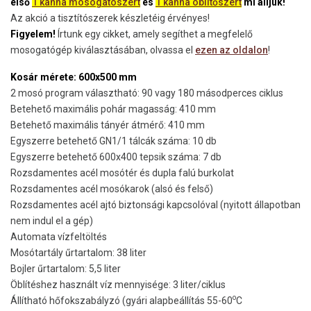
első
1
kanna
mosogatószert
és
1 kanna öblítőszert
mi álljuk!
Az akció a tisztítószerek készletéig érvényes!
Figyelem!
Írtunk egy cikket, amely segíthet a megfelelő
mosogatógép kiválasztásában, olvassa el
ezen az oldalon
!
Kosár mérete: 600x500 mm
2 mosó program választható: 90 vagy 180 másodperces ciklus
Betehető maximális pohár magasság: 410 mm
Betehető maximális tányér átmérő: 410 mm
Egyszerre betehető GN1/1 tálcák száma: 10 db
Egyszerre betehető 600x400 tepsik száma: 7 db
Rozsdamentes acél mosótér és dupla falú burkolat
Rozsdamentes acél mosókarok (alsó és felső)
Rozsdamentes acél ajtó biztonsági kapcsolóval (nyitott állapotban
nem indul el a gép)
Automata vízfeltöltés
Mosótartály űrtartalom: 38 liter
Bojler űrtartalom: 5,5 liter
Öblítéshez használt víz mennyisége: 3 liter/ciklus
o
Állítható hőfokszabályzó (gyári alapbeállítás 55-60
C