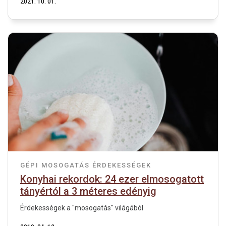
2021. 10. 01.
GÉPI MOSOGATÁS
ÉRDEKESSÉGEK
Konyhai rekordok: 24 ezer elmosogatott
tányértól a 3 méteres edényig
Érdekességek a "mosogatás" világából