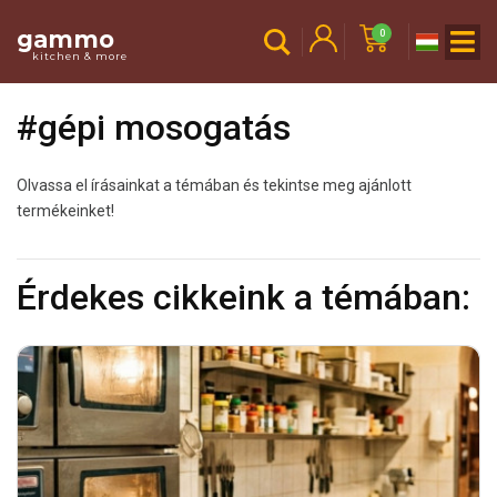
gammo
0
kitchen & more
#gépi mosogatás
Olvassa el írásainkat a témában és tekintse meg ajánlott
termékeinket!
Érdekes cikkeink a témában: