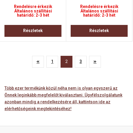
Rendelésre érkezik
Rendelésre érkezik
Általános szállítási
Általános szállítási
határidő: 2-3 hét
határidő: 2-3 hét
Részletek
Részletek
1
2
3
Több ezer termékünk közül néha nem is olyan egyszerű az
Önnek leginkább megfelelőt kiválasztani. Ügyfélszolgálatunk
azonban mindig a rendelkezésére áll, kattintson ide az
elérhetőségeink megtekintéséhez!