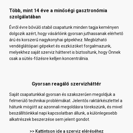
Több, mint 14 éve a minőségi gasztronómia
szolgálatában
Évről évre bővülő stabil csapatunk minden tagja keményen
dolgozik azért, hogy vásárlóink gyorsan juthassanak elérhető
árú és korszerű nagykonyhai gépekhez. Megbízható
vendéglátóipari gépeket és eszközöket forgalmazunk,
melyekhez saját szerviz hátteret is biztosítunk, hogy Önnek
csak a sütés-főzésre kelljen koncentrálnia.
Gyorsan reagáló szervizháttér
Saját csapatunkkal gyorsan és szakszerűen megoldjuk a
felmerülő technikai problémákat. Jelentős raktárkészlettel a
hátunk mögött az azonnali megoldásra törekszünk, és mivel
beszállítóinkkal napi kapcsolatban állunk, a különlegesebb
alkatrészek beszerzése sem jelent gondot.
>> Kattintson ide a szerviz eléréséhez