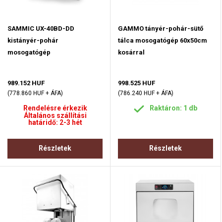
SAMMIC UX-40BD-DD
GAMMO tányér-pohár-sütő
kistányér-pohár
tálca mosogatógép 60x50cm
mosogatógép
kosárral
989.152 HUF
998.525 HUF
(778.860 HUF + ÁFA)
(786.240 HUF + ÁFA)
Rendelésre érkezik
Raktáron: 1 db
Általános szállítási
határidő: 2-3 hét
Részletek
Részletek