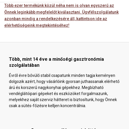
Több ezer termékünk közül néha nem is olyan egyszerű az
Önnek leginkább megfelelőt kiválasztani. Ügyfélszolgálatunk
azonban mindig a rendelkezésére áll, kattintson ide az
elérhetőségeink megtekintéséhez!
Több, mint 14 éve a minőségi gasztronómia
szolgálatában
Évről évre bővülő stabil csapatunk minden tagja keményen
dolgozik azért, hogy vásárlóink gyorsan juthassanak elérhető
árú és korszerű nagykonyhai gépekhez. Megbízható
vendéglátóipari gépeket és eszközöket forgalmazunk,
melyekhez saját szerviz hátteret is biztosítunk, hogy Önnek
csak a sütés-főzésre kelljen koncentrálnia.