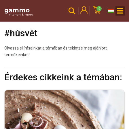
gammo
0
kitchen & more
#húsvét
Olvassa el írásainkat a témában és tekintse meg ajánlott
termékeinket!
Érdekes cikkeink a témában: