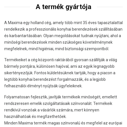
A termék gyártója
A Maxima egy holland cég, amely több mint 35 éves tapasztalattal
rendelkezik a professzionális konyhai berendezések szállításában
és karbantartásában. Olyan megoldásokat tudnak nyújtani, ahol a
minőségi berendezések minden szükséges követelménynek
megfelelnek, mind higiéniai, mind biztonsági szempontból.
Termékeiket a cég központi raktárából gyorsan szállítják a világ
bármely pontjára, különösen hajóval, ami az egyik legnagyobb
sikertényezőjük. Fontos küldetésüknek tartják, hogy a piacon a
legtöbb konyhai berendezést forgalmazzák, és a legjobb
felhasználói élményt nyújtsák ügyfeleiknek.
Folyamatosan fejlesztik, javítják termékeik minőségét, emellett
rendszeresen emelik szolgáltatásaik színvonalát. Termékeik
rendkívül vonzóak a vásárlók számára, mert könnyen
használhatóak és megfizethetőek.
Minden Maxima termék magas színvonalú és megfelel az európai