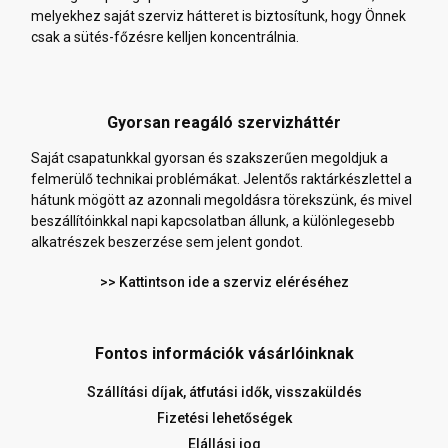
melyekhez saját szerviz hátteret is biztosítunk, hogy Önnek
csak a sütés-főzésre kelljen koncentrálnia.
Gyorsan reagáló szervizháttér
Saját csapatunkkal gyorsan és szakszerűen megoldjuk a
felmerülő technikai problémákat. Jelentős raktárkészlettel a
hátunk mögött az azonnali megoldásra törekszünk, és mivel
beszállítóinkkal napi kapcsolatban állunk, a különlegesebb
alkatrészek beszerzése sem jelent gondot.
>> Kattintson ide a szerviz eléréséhez
Fontos információk vásárlóinknak
Szállítási díjak, átfutási idők, visszaküldés
Fizetési lehetőségek
Elállási jog