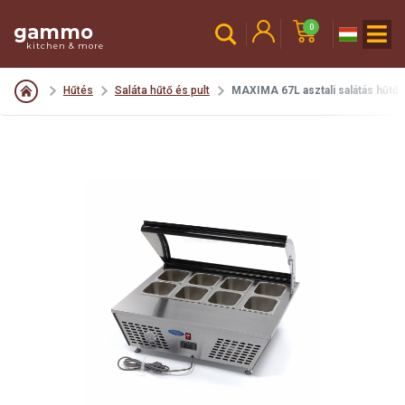
gammo
0
kitchen & more
Hűtés
Saláta hűtő és pult
MAXIMA 67L asztali salátás hűtő