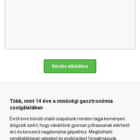
Kérdés elküldése
Több, mint 14 éve a minőségi gasztronómia
szolgálatában
Évről évre bővülő stabil csapatunk minden tagja keményen
dolgozik azért, hogy vásárlóink gyorsan juthassanak elérhető
árú és korszerű nagykonyhai gépekhez. Megbízható
vendéglátóipari gépeket és eszközöket forgalmazunk,