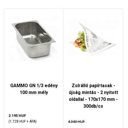
GAMMO GN 1/3 edény
Zsírálló papírtasak -
100 mm mély
újság mintás - 2 nyitott
oldallal - 170x170 mm -
300db/cs
2.195 HUF
(1.728 HUF + ÁFA)
4.343 HUF