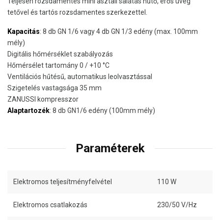
Teljesen rozsdamentes mini asztali salátás hűtő, erős üveg
tetővel és tartós rozsdamentes szerkezettel.
Kapacitás
: 8 db GN 1/6 vagy 4 db GN 1/3 edény (max. 100mm
mély)
Digitális hőmérséklet szabályozás
Hőmérsélet tartomány 0 / +10 °C
Ventilációs hűtésű, automatikus leolvasztással
Szigetelés vastagsága 35 mm
ZANUSSI kompresszor
Alaptartozék
: 8 db GN1/6 edény (100mm mély)
Paraméterek
Elektromos teljesítményfelvétel
110 W
Elektromos csatlakozás
230/50 V/Hz