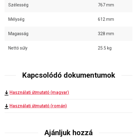
Szélesség
767 mm
Mélység
612 mm
Magasság
328 mm
Nettó súly
25.5 kg
Kapcsolódó dokumentumok
Használati útmutató (magyar)
Használati útmutató (román)
Ajánljuk hozzá