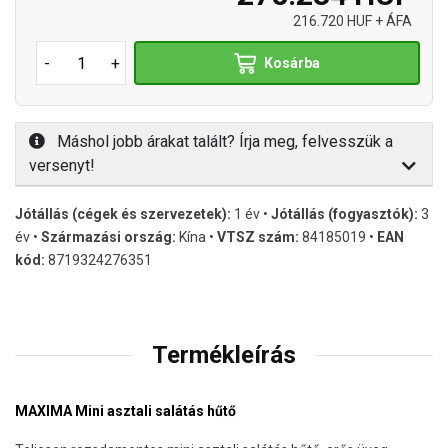
216.720 HUF + ÁFA
-
+
Kosárba
Máshol jobb árakat talált? Írja meg, felvesszük a
versenyt!
Jótállás (cégek és szervezetek):
1 év •
Jótállás (fogyasztók):
3
év •
Származási ország:
Kína •
VTSZ szám:
84185019 •
EAN
kód:
8719324276351
Termékleírás
MAXIMA Mini asztali salátás hűtő