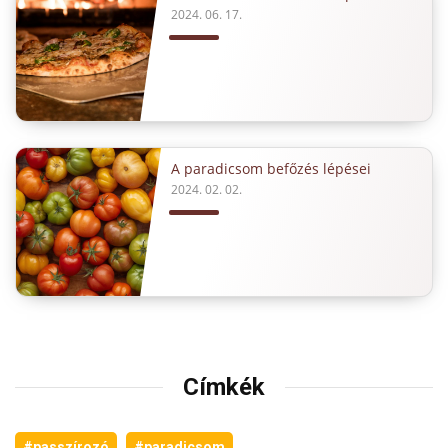
2024. 06. 17.
A paradicsom befőzés lépései
2024. 02. 02.
Címkék
#passzírozó
#paradicsom