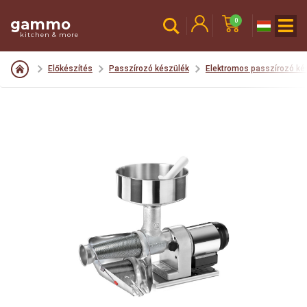
gammo
0
kitchen & more
Előkészítés
Passzírozó készülék
Elektromos passzírozó ké