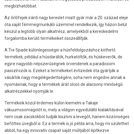
megbízhatóbbat.
Az őrlőfejek iránti nagy kereslet miatt gyár már a 20. század eleje
óta saját fémmegmunkáló üzemmel rendelkezik, így házon belül
készül a legtöbb olyan alkatrész, amelyekből a kereskedelmi
forgalomba kerülő termékeiket összeállítják.
A Tre Spade különlegességei a húsfeldolgozáshoz köthető
termékek, például a húsdarálók, hurkatöltők, és húskeverők, de
egyre nagyobb népszerűségnek örvendenek a paradicsom
passzírozók is. Ezeket a termékeket évtizedek óta gyártják a
vásárlók nagy megelégedettségére, soha nem engedve annak a
nyomásnak, hogy a termékek árát olcsó de alacsony minőségű
alkatrészekkel nyomják le.
Termékeik közül érdemes külön kiemelni a Takaje
vákuumcsomagolót is, mely a világon egyedülálló kialakításával
nem csak zacskókból tudják kiszívni a levegőt, hanem közönséges
befőttes üvegből is. Ez a termék is jó példa arra, hogy mi születhet
abból, ha egy innovatív csapat saját múltjából építkezve