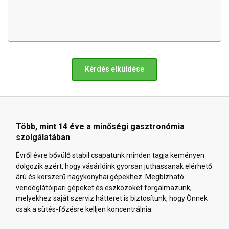
Kérdés elküldése
Több, mint 14 éve a minőségi gasztronómia
szolgálatában
Évről évre bővülő stabil csapatunk minden tagja keményen
dolgozik azért, hogy vásárlóink gyorsan juthassanak elérhető
árú és korszerű nagykonyhai gépekhez. Megbízható
vendéglátóipari gépeket és eszközöket forgalmazunk,
melyekhez saját szerviz hátteret is biztosítunk, hogy Önnek
csak a sütés-főzésre kelljen koncentrálnia.