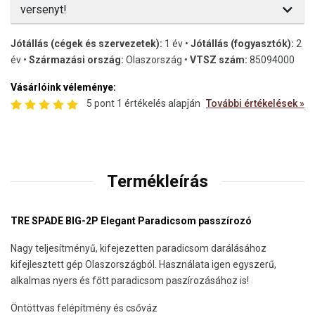
versenyt!
Jótállás (cégek és szervezetek):
1 év •
Jótállás (fogyasztók):
2
év •
Származási ország:
Olaszország •
VTSZ szám:
85094000
Vásárlóink véleménye:
5 pont 1 értékelés alapján
További értékelések »
Termékleírás
TRE SPADE BIG-2P Elegant Paradicsom passzírozó
Nagy teljesítményű, kifejezetten paradicsom darálásához
kifejlesztett gép Olaszországból. Használata igen egyszerű,
alkalmas nyers és főtt paradicsom paszírozásához is!
Öntöttvas felépítmény és csőváz