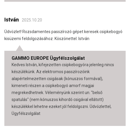
István
2025.10.20
Üdvözlet! Rozsdamentes passzírozó gépet keresek csipkebogyó
kisüzemi feldolgozásához. Köszönettel: István
GAMMO EUROPE Ügyfélszolgálat
Kedves István, kifejezetten csipkebogyóra jelenleg nincs
készülékünk. Az elektromos passzírozóink
alapértelmezetten csigásak (kónuszos formával),
kimeneti részen a csipkebogyó amorf magjai
megrekedhetnek. Véleményünk szerint un. "belső
spatulás" (nem kónuszos kihordó csigával ellátott)
készülékkel lehetne ezeket jól feldolgozni. Üdvözlettel,
Ügyfélszolgálat