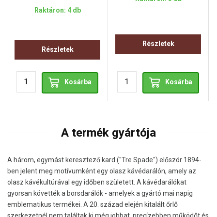
Raktáron: 4 db
Részletek
Részletek
Kosárba
Kosárba
A termék gyártója
A három, egymást keresztező kard ("Tre Spade") először 1894-
ben jelent meg motívumként egy olasz kávédarálón, amely az
olasz kávékultúrával egy időben született. A kávédarálókat
gyorsan követték a borsdarálók - amelyek a gyártó mai napig
emblematikus termékei. A 20. század elején kitalált őrlő
szerkezetnél nem találtak ki még jobbat, precízebben működőt és