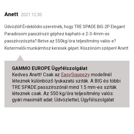
Anett
2021.12.30
Üdvözlöl! Érdeklődni szeretnék, hogy TRE SPADE BIG-2P Elegant
Paradicsom passzírozó géphez kapható-e 2-3-4mm-es
passzírozószita? Illetve az 550kg/óra teljesítmény valós-e?
Kistermelői munkámhoz keresek gépet. Köszönöm szépen! Anett
GAMMO EUROPE Ügyfélszolgálat
Kedves Anett! Csak az
EasySqueezy
modellnél
léteznek különböző lyukazatú sziták. A BIG és többi
TRE SPADE passzírozónál mind 1.5 mm-es sziták
léteznek csak. Az 550 kg/óra teljesítmény valós:
gyári maximált adat. Üdvözlettel, Ügyfélszolgálat