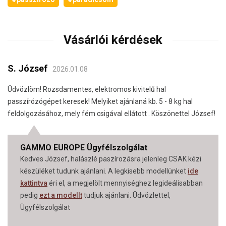
Vásárlói kérdések
S. József
2026.01.08
Üdvözlöm! Rozsdamentes, elektromos kivitelű hal
passzírózógépet keresek! Melyiket ajánlaná kb. 5 - 8 kg hal
feldolgozásához, mely fém csigával ellátott . Köszönettel József!
GAMMO EUROPE Ügyfélszolgálat
Kedves József, halászlé paszírozásra jelenleg CSAK kézi
készüléket tudunk ajánlani. A legkisebb modellünket
ide
kattintva
éri el, a megjelölt mennyiséghez legideálisabban
pedig
ezt a modellt
tudjuk ajánlani. Üdvözlettel,
Ügyfélszolgálat