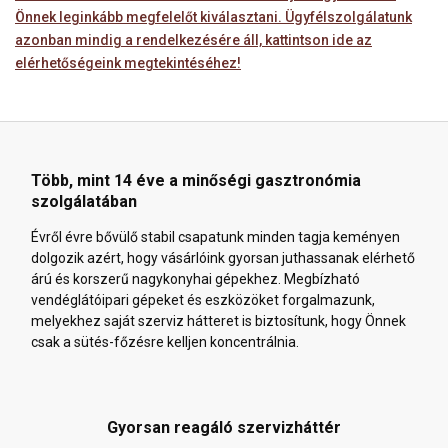
Önnek leginkább megfelelőt kiválasztani. Ügyfélszolgálatunk
azonban mindig a rendelkezésére áll, kattintson ide az
elérhetőségeink megtekintéséhez!
Több, mint 14 éve a minőségi gasztronómia
szolgálatában
Évről évre bővülő stabil csapatunk minden tagja keményen
dolgozik azért, hogy vásárlóink gyorsan juthassanak elérhető
árú és korszerű nagykonyhai gépekhez. Megbízható
vendéglátóipari gépeket és eszközöket forgalmazunk,
melyekhez saját szerviz hátteret is biztosítunk, hogy Önnek
csak a sütés-főzésre kelljen koncentrálnia.
Gyorsan reagáló szervizháttér