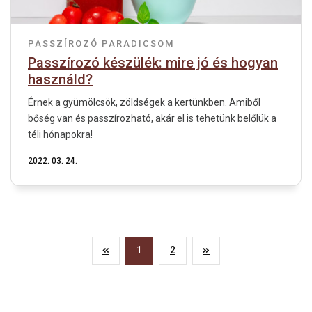
PASSZÍROZÓ
PARADICSOM
Passzírozó készülék: mire jó és hogyan
használd?
Érnek a gyümölcsök, zöldségek a kertünkben. Amiből
bőség van és passzírozható, akár el is tehetünk belőlük a
téli hónapokra!
2022. 03. 24.
1
2