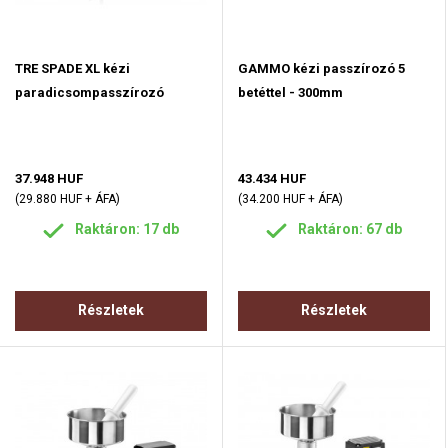
TRE SPADE XL kézi
GAMMO kézi passzírozó 5
paradicsompasszírozó
betéttel - 300mm
37.948 HUF
43.434 HUF
(29.880 HUF + ÁFA)
(34.200 HUF + ÁFA)
Raktáron: 17 db
Raktáron: 67 db
Részletek
Részletek