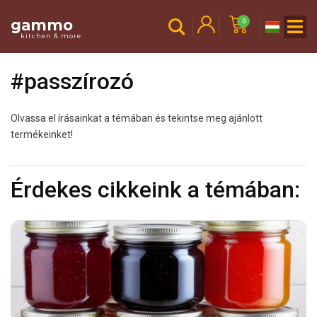
gammo
0
kitchen & more
#passzírozó
Olvassa el írásainkat a témában és tekintse meg ajánlott
termékeinket!
Érdekes cikkeink a témában: