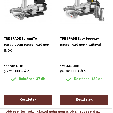
TRE SPADE SpremiTo
TRE SPADE EasySqueezy
paradicsom passzírozó gép
passzírozó gép 4 szitával
INOX
100.584 HUF
123.444 HUF
(79.200 HUF + ÁFA)
(97.200 HUF + ÁFA)
Raktáron: 37 db
Raktáron: 139 db
Részletek
Részletek
Több ezer termékünk közül néha nem is olyan egyszerű az