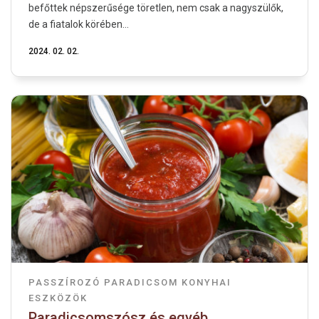
befőttek népszerűsége töretlen, nem csak a nagyszülők,
de a fiatalok körében...
2024. 02. 02.
PASSZÍROZÓ
PARADICSOM
KONYHAI
ESZKÖZÖK
Paradicsomszósz és egyéb